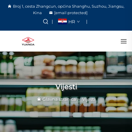
Broj 1, cesta Zhangcun, općina Shanghu, Suzhou, Jiangsu,
Kina
[email protected]
HR
Vijesti
Glavna stranica
>
Vijesti