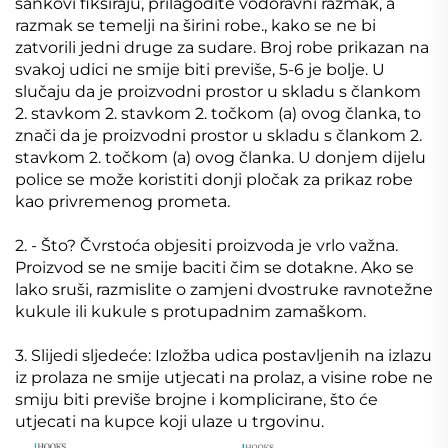
šankovi fiksiraju, prilagodite vodoravni razmak, a
razmak se temelji na širini robe., kako se ne bi
zatvorili jedni druge za sudare. Broj robe prikazan na
svakoj udici ne smije biti previše, 5-6 je bolje. U
slučaju da je proizvodni prostor u skladu s člankom
2. stavkom 2. stavkom 2. točkom (a) ovog članka, to
znači da je proizvodni prostor u skladu s člankom 2.
stavkom 2. točkom (a) ovog članka. U donjem dijelu
police se može koristiti donji pločak za prikaz robe
kao privremenog prometa.
2. - Što? Čvrstoća objesiti proizvoda je vrlo važna.
Proizvod se ne smije baciti čim se dotakne. Ako se
lako sruši, razmislite o zamjeni dvostruke ravnotežne
kukule ili kukule s protupadnim zamaškom.
3. Slijedi sljedeće: Izložba udica postavljenih na izlazu
iz prolaza ne smije utjecati na prolaz, a visine robe ne
smiju biti previše brojne i komplicirane, što će
utjecati na kupce koji ulaze u trgovinu.