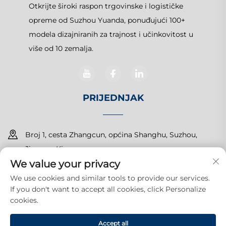
Otkrijte široki raspon trgovinske i logističke
opreme od Suzhou Yuanda, ponuđujući 100+
modela dizajniranih za trajnost i učinkovitost u
više od 10 zemalja.
PRIJEDNJAK
Broj 1, cesta Zhangcun, općina Shanghu, Suzhou,
Jiangsu, Kina
We value your privacy
+86-15150179453
We use cookies and similar tools to provide our services.
If you don't want to accept all cookies, click Personalize
[email protected]
cookies.
Accept all