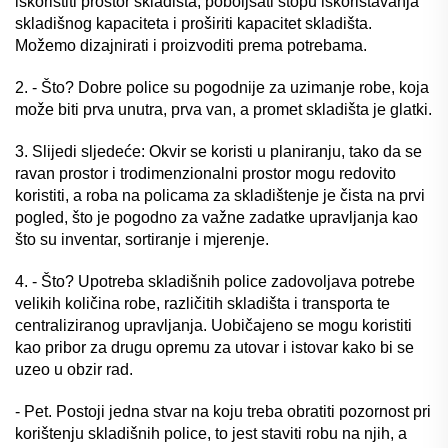
iskoristiti prostor skladišta, poboljšati stopu iskorištavanja
skladišnog kapaciteta i proširiti kapacitet skladišta.
Možemo dizajnirati i proizvoditi prema potrebama.
2. - Što? Dobre police su pogodnije za uzimanje robe, koja
može biti prva unutra, prva van, a promet skladišta je glatki.
3. Slijedi sljedeće: Okvir se koristi u planiranju, tako da se
ravan prostor i trodimenzionalni prostor mogu redovito
koristiti, a roba na policama za skladištenje je čista na prvi
pogled, što je pogodno za važne zadatke upravljanja kao
što su inventar, sortiranje i mjerenje.
4. - Što? Upotreba skladišnih police zadovoljava potrebe
velikih količina robe, različitih skladišta i transporta te
centraliziranog upravljanja. Uobičajeno se mogu koristiti
kao pribor za drugu opremu za utovar i istovar kako bi se
uzeo u obzir rad.
- Pet. Postoji jedna stvar na koju treba obratiti pozornost pri
korištenju skladišnih police, to jest staviti robu na njih, a