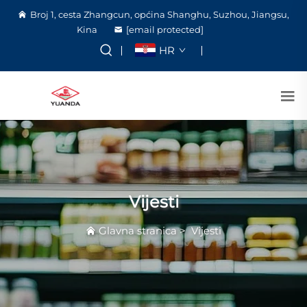
Broj 1, cesta Zhangcun, općina Shanghu, Suzhou, Jiangsu,
Kina
[email protected]
HR
Vijesti
Glavna stranica
>
Vijesti