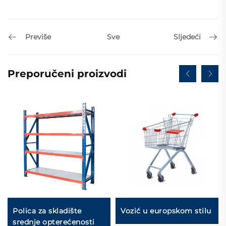
Previše
Sljedeći
Sve
Preporučeni proizvodi
Polica za skladište
Vozić u europskom stilu
srednje opterećenosti