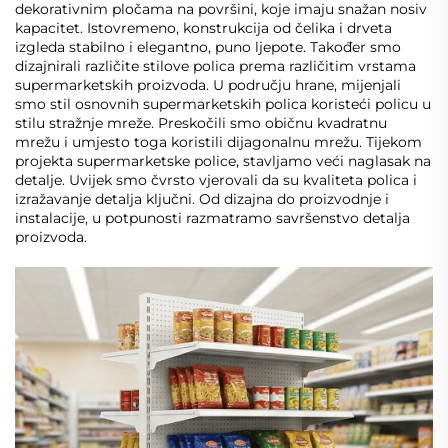
dekorativnim pločama na površini, koje imaju snažan nosiv
kapacitet. Istovremeno, konstrukcija od čelika i drveta
izgleda stabilno i elegantno, puno ljepote. Također smo
dizajnirali različite stilove polica prema različitim vrstama
supermarketskih proizvoda. U području hrane, mijenjali
smo stil osnovnih supermarketskih polica koristeći policu u
stilu stražnje mreže. Preskočili smo običnu kvadratnu
mrežu i umjesto toga koristili dijagonalnu mrežu. Tijekom
projekta supermarketske police, stavljamo veći naglasak na
detalje. Uvijek smo čvrsto vjerovali da su kvaliteta polica i
izražavanje detalja ključni. Od dizajna do proizvodnje i
instalacije, u potpunosti razmatramo savršenstvo detalja
proizvoda.