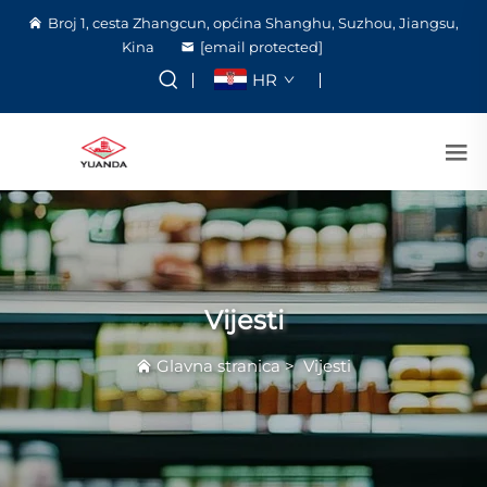
Broj 1, cesta Zhangcun, općina Shanghu, Suzhou, Jiangsu,
Kina
[email protected]
HR
Vijesti
Glavna stranica
>
Vijesti