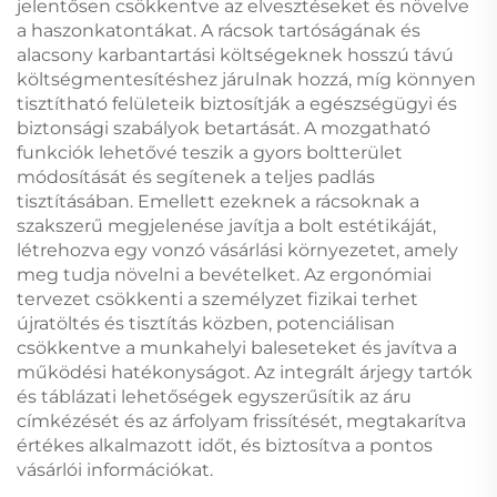
jelentősen csökkentve az elvesztéseket és növelve
a haszonkatontákat. A rácsok tartóságának és
alacsony karbantartási költségeknek hosszú távú
költségmentesítéshez járulnak hozzá, míg könnyen
tisztítható felületeik biztosítják a egészségügyi és
biztonsági szabályok betartását. A mozgatható
funkciók lehetővé teszik a gyors boltterület
módosítását és segítenek a teljes padlás
tisztításában. Emellett ezeknek a rácsoknak a
szakszerű megjelenése javítja a bolt estétikáját,
létrehozva egy vonzó vásárlási környezetet, amely
meg tudja növelni a bevételket. Az ergonómiai
tervezet csökkenti a személyzet fizikai terhet
újratöltés és tisztítás közben, potenciálisan
csökkentve a munkahelyi baleseteket és javítva a
működési hatékonyságot. Az integrált árjegy tartók
és táblázati lehetőségek egyszerűsítik az áru
címkézését és az árfolyam frissítését, megtakarítva
értékes alkalmazott időt, és biztosítva a pontos
vásárlói információkat.