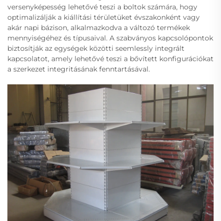
versenyképesség lehetővé teszi a boltok számára, hogy
optimalizálják a kiállítási térületüket évszakonként vagy
akár napi bázison, alkalmazkodva a változó termékek
mennyiségéhez és típusaival. A szabványos kapcsolópontok
biztosítják az egységek közötti seemlessly integrált
kapcsolatot, amely lehetővé teszi a bővített konfigurációkat
a szerkezet integritásának fenntartásával.