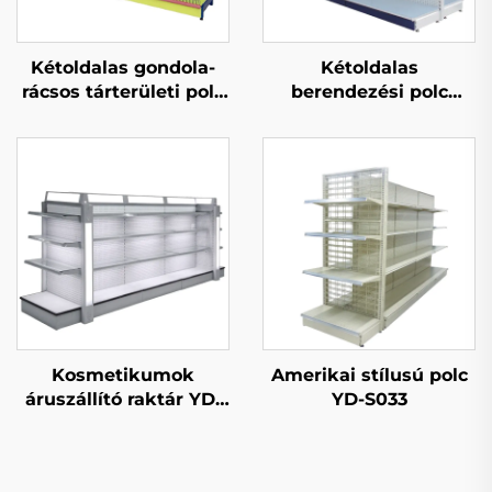
Kétoldalas gondola-
Kétoldalas
rácsos tárterületi polc
berendezési polc
kereskedelmi bolt
eladásra YD-S003A
számára YD-S002A
Kosmetikumok
Amerikai stílusú polc
áruszállító raktár YD-
YD-S033
S004B