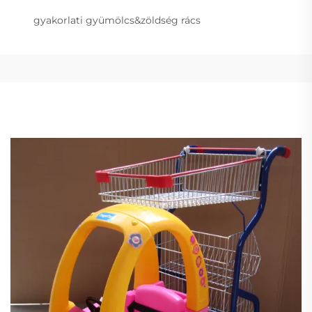
gyakorlati gyümölcs&zöldség rács