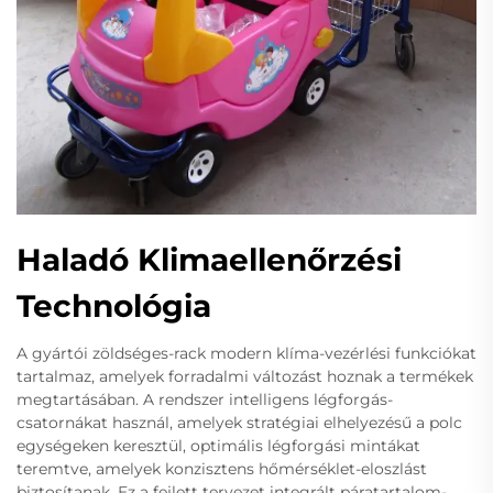
Haladó Klimaellenőrzési
Technológia
A gyártói zöldséges-rack modern klíma-vezérlési funkciókat
tartalmaz, amelyek forradalmi változást hoznak a termékek
megtartásában. A rendszer intelligens légforgás-
csatornákat használ, amelyek stratégiai elhelyezésű a polc
egységeken keresztül, optimális légforgási mintákat
teremtve, amelyek konzisztens hőmérséklet-eloszlást
biztosítanak. Ez a fejlett tervezet integrált páratartalom-