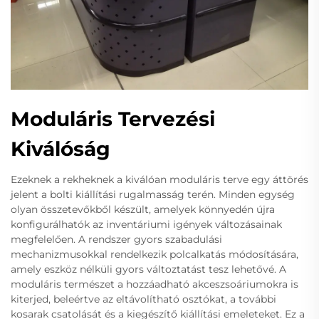
Moduláris Tervezési
Kiválóság
Ezeknek a rekheknek a kiválóan moduláris terve egy áttörés
jelent a bolti kiállítási rugalmasság terén. Minden egység
olyan összetevőkből készült, amelyek könnyedén újra
konfigurálhatók az inventáriumi igények változásainak
megfelelően. A rendszer gyors szabadulási
mechanizmusokkal rendelkezik polcalkatás módosítására,
amely eszköz nélküli gyors változtatást tesz lehetővé. A
moduláris természet a hozzáadható akceszsoáriumokra is
kiterjed, beleértve az eltávolítható osztókat, a további
kosarak csatolását és a kiegészítő kiállítási emeleteket. Ez a