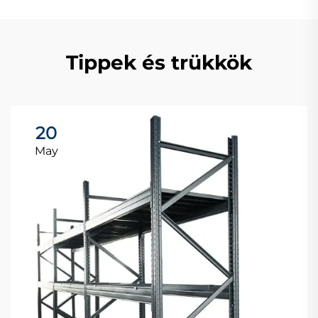
Tippek és trükkök
20
May