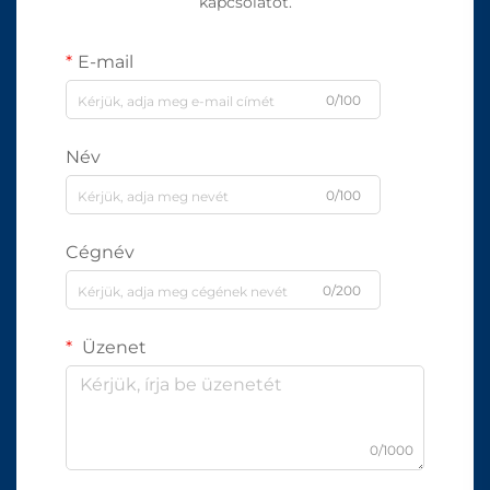
kapcsolatot.
E-mail
0/100
Név
0/100
Cégnév
0/200
Üzenet
0/1000