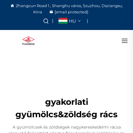
Zhangcun Road 1., Shanghu város, Szuzhou, Dsziangsu,
Kína
[email protected]
HU
gyakorlati
gyümölcs&zöldség rács
A gyümölcsek és zöldségek nagykereskedelmi rácsa