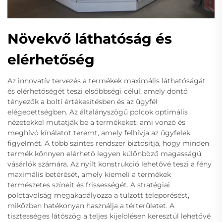
Növekvő láthatóság és
elérhetőség
Az innovatív tervezés a termékek maximális láthatóságát
és elérhetőségét teszi elsőbbségi célul, amely döntő
tényezők a bolti értékesítésben és az ügyfél
elégedettségben. Az általányszögű polcok optimális
nézetekkel mutatják be a termékeket, ami vonzó és
meghívó kínálatot teremt, amely felhívja az ügyfelek
figyelmét. A több szintes rendszer biztosítja, hogy minden
termék könnyen elérhető legyen különböző magasságú
vásárlók számára. Az nyílt konstrukció lehetővé teszi a fény
maximális betérését, amely kiemeli a termékek
természetes színeit és frissességét. A stratégiai
polctávolság megakadályozza a túlzott telepörésést,
miközben hatékonyan használja a térterületet. A
tisztességes látószög a teljes kijelölésen keresztül lehetővé