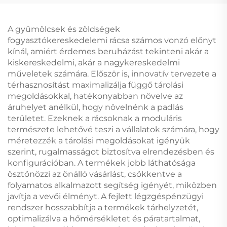
A gyümölcsek és zöldségek
fogyasztókereskedelemi rácsa számos vonzó előnyt
kínál, amiért érdemes beruházást tekinteni akár a
kiskereskedelmi, akár a nagykereskedelmi
műveletek számára. Először is, innovatív tervezete a
térhasznosítást maximalizálja függő tárolási
megoldásokkal, hatékonyabban növelve az
áruhelyet anélkül, hogy növelnénk a padlás
területet. Ezeknek a rácsoknak a moduláris
természete lehetővé teszi a vállalatok számára, hogy
méretezzék a tárolási megoldásokat igényük
szerint, rugalmasságot biztosítva elrendezésben és
konfigurációban. A termékek jobb láthatósága
ösztönözzi az önálló vásárlást, csökkentve a
folyamatos alkalmazott segítség igényét, miközben
javítja a vevői élményt. A fejlett légzgéspénzügyi
rendszer hosszabbítja a termékek tárhelyzetét,
optimalizálva a hőmérsékletet és páratartalmat,