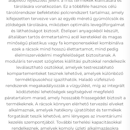
alapvető fejlesztést jelent a friss termékek kiállítására és
tárolására vonatkozóan. Ez a többféle hasznos célú
tárolórendszer befektetési polcrendszert tartalmaz, amely
kifejezetten tervezve van az egyéb méretű gyümölcsök és
zöldségek tárolására, miközben optimális levegőforgalmat
és láthatóságot biztosít. Ételipari anyagokból készült,
általában tartós érmetartalmú acél keretekkel és magas
minőségű plastikus vagy fa komponensekkel kombinálva
ezek a rácsok mind hosszú élettartamot, mind pedig
élelmiszervédelmi megfelelőséget biztosítanak. A
moduláris tervezet szögletes kiállítási pultokkal rendelkezik
leválasztható osztókkal, amelyek testreszabható
kompartementeket tesznek lehetővé, amelyek különböző
terméktípusokhoz igazíthatók. Haladó vízfelszívó
rendszerek megakadályozzák a vízgyűlést, míg az integrált
ködöztetési lehetőségek segítségével megfelelő
páratartalom marad, amely hosszabb frisssegédet biztosít a
termékeknek. A rácsok könnyen elérhető tervezési elveket
alkalmaznak, amelyek hatékony újratöltést és termékek
forgatását teszik lehetővé, ami lényeges az inventáriumi
kezelés szempontjából. További terhelési kapacitásokkal
rendelkeznek, amelyek komoly üzleti alkalmazásokra