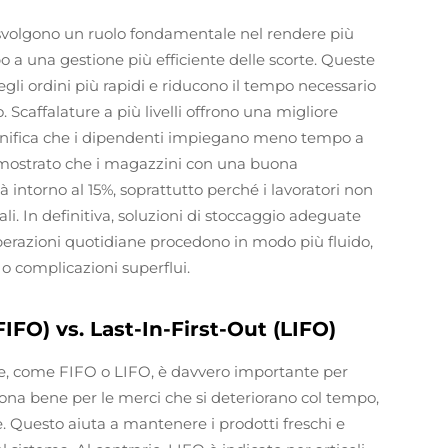
o svolgono un ruolo fondamentale nel rendere più
o a una gestione più efficiente delle scorte. Queste
gli ordini più rapidi e riducono il tempo necessario
. Scaffalature a più livelli offrono una migliore
e significa che i dipendenti impiegano meno tempo a
imostrato che i magazzini con una buona
 intorno al 15%, soprattutto perché i lavoratori non
i. In definitiva, soluzioni di stoccaggio adeguate
operazioni quotidiane procedono in modo più fluido,
 o complicazioni superflui.
FIFO) vs. Last-In-First-Out (LIFO)
orte, come FIFO o LIFO, è davvero importante per
na bene per le merci che si deteriorano col tempo,
 Questo aiuta a mantenere i prodotti freschi e