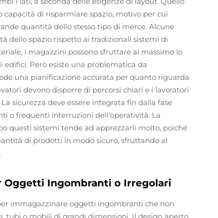
bi i lati, a seconda delle esigenze di layout. Quello
o capacità di risparmiare spazio, motivo per cui
de quantità dello stesso tipo di merce. Alcune
 dello spazio rispetto ai tradizionali sistemi di
iale, i magazzini possono sfruttare al massimo lo
i edifici. Però esiste una problematica da
chiede una pianificazione accurata per quanto riguarda
evatori devono disporre di percorsi chiari e i lavoratori
. La sicurezza deve essere integrata fin dalla fase
ti o frequenti interruzioni dell'operatività. La
po questi sistemi tende ad apprezzarli molto, poiché
tità di prodotti in modo sicuro, sfruttando al
.
r Oggetti Ingombranti o Irregolari
i per immagazzinare oggetti ingombranti che non
vi, tubi o mobili di grandi dimensioni. Il design aperto