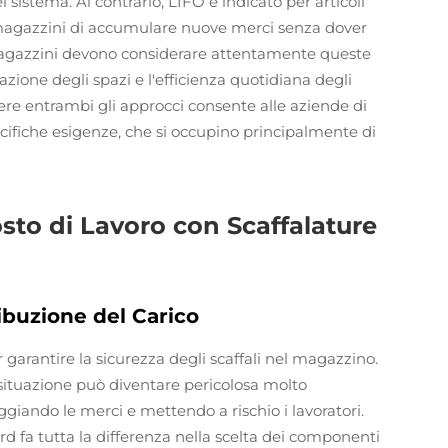
 sistema. Al contrario, LIFO è indicato per articoli
 magazzini di accumulare nuove merci senza dover
i magazzini devono considerare attentamente queste
zione degli spazi e l'efficienza quotidiana degli
ere entrambi gli approcci consente alle aziende di
specifiche esigenze, che si occupino principalmente di
osto di Lavoro con Scaffalature
ibuzione del Carico
r garantire la sicurezza degli scaffali nel magazzino.
situazione può diventare pericolosa molto
ggiando le merci e mettendo a rischio i lavoratori.
rd fa tutta la differenza nella scelta dei componenti