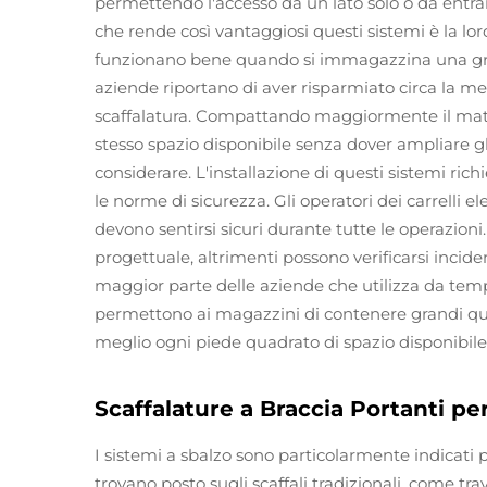
permettendo l'accesso da un lato solo o da entram
che rende così vantaggiosi questi sistemi è la lor
funzionano bene quando si immagazzina una gran
aziende riportano di aver risparmiato circa la metà
scaffalatura. Compattando maggiormente il mater
stesso spazio disponibile senza dover ampliare gl
considerare. L'installazione di questi sistemi ri
le norme di sicurezza. Gli operatori dei carrelli el
devono sentirsi sicuri durante tutte le operazioni
progettuale, altrimenti possono verificarsi inciden
maggior parte delle aziende che utilizza da tem
permettono ai magazzini di contenere grandi quan
meglio ogni piede quadrato di spazio disponibile
Scaffalature a Braccia Portanti pe
I sistemi a sbalzo sono particolarmente indicat
trovano posto sugli scaffali tradizionali, come tra