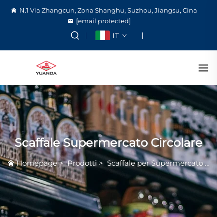
N.1 Via Zhangcun, Zona Shanghu, Suzhou, Jiangsu, Cina
[email protected]
IT
Scaffale Supermercato Circolare
Homepage
>
Prodotti
>
Scaffale per Supermercato
>
S