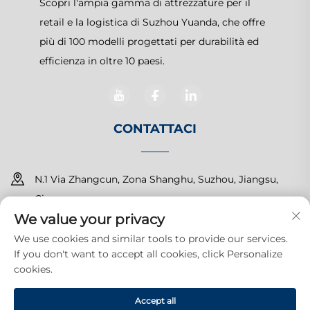
Scopri l'ampia gamma di attrezzature per il
retail e la logistica di Suzhou Yuanda, che offre
più di 100 modelli progettati per durabilità ed
efficienza in oltre 10 paesi.
CONTATTACI
N.1 Via Zhangcun, Zona Shanghu, Suzhou, Jiangsu,
Cina
We value your privacy
+86-15150179453
We use cookies and similar tools to provide our services.
If you don't want to accept all cookies, click Personalize
[email protected]
cookies.
Accept all
Diritti d'autore © 2026 Suzhou Yuanda Commercial Products