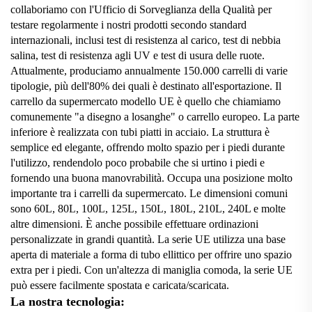
collaboriamo con l'Ufficio di Sorveglianza della Qualità per
testare regolarmente i nostri prodotti secondo standard
internazionali, inclusi test di resistenza al carico, test di nebbia
salina, test di resistenza agli UV e test di usura delle ruote.
Attualmente, produciamo annualmente 150.000 carrelli di varie
tipologie, più dell'80% dei quali è destinato all'esportazione. Il
carrello da supermercato modello UE è quello che chiamiamo
comunemente "a disegno a losanghe" o carrello europeo. La parte
inferiore è realizzata con tubi piatti in acciaio. La struttura è
semplice ed elegante, offrendo molto spazio per i piedi durante
l'utilizzo, rendendolo poco probabile che si urtino i piedi e
fornendo una buona manovrabilità. Occupa una posizione molto
importante tra i carrelli da supermercato. Le dimensioni comuni
sono 60L, 80L, 100L, 125L, 150L, 180L, 210L, 240L e molte
altre dimensioni. È anche possibile effettuare ordinazioni
personalizzate in grandi quantità. La serie UE utilizza una base
aperta di materiale a forma di tubo ellittico per offrire uno spazio
extra per i piedi. Con un'altezza di maniglia comoda, la serie UE
può essere facilmente spostata e caricata/scaricata.
La nostra tecnologia: