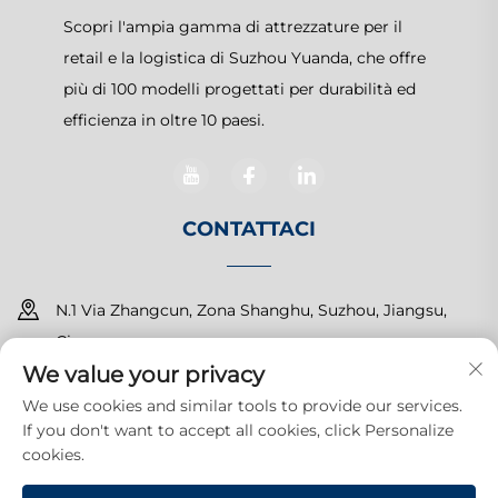
Scopri l'ampia gamma di attrezzature per il
retail e la logistica di Suzhou Yuanda, che offre
più di 100 modelli progettati per durabilità ed
efficienza in oltre 10 paesi.
CONTATTACI
N.1 Via Zhangcun, Zona Shanghu, Suzhou, Jiangsu,
Cina
We value your privacy
+86-15150179453
We use cookies and similar tools to provide our services.
If you don't want to accept all cookies, click Personalize
[email protected]
cookies.