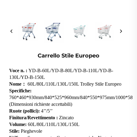
Carrello Stile Europeo
Voce n. :
YD-B-60L/YD-B-80L/YD-B-110L/YD-B-
130L/YD-B-150L
Nome：
60L/80L/110L/130L/150L Trolley Stile Europeo
Specifiche:
760*460*930mm/840*525*960mm/840*550*975mm/1000*585
(Dimensioni richieste accettabili)
Ruote (pollici):
4’’/5’’
Finitura/Revettimento :
Zincato
Volume:
60L/80L/110L/130L/150L
Stile:
Pieghevole