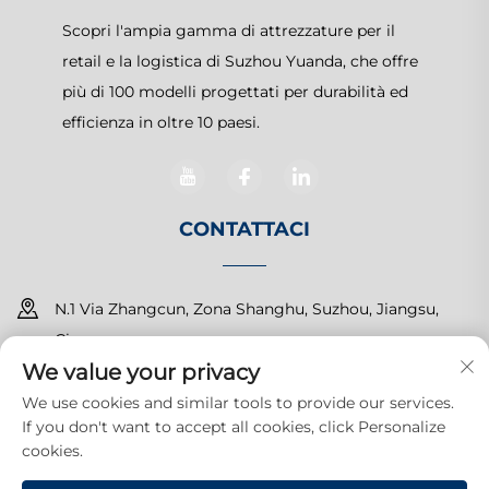
Scopri l'ampia gamma di attrezzature per il
retail e la logistica di Suzhou Yuanda, che offre
più di 100 modelli progettati per durabilità ed
efficienza in oltre 10 paesi.
CONTATTACI
N.1 Via Zhangcun, Zona Shanghu, Suzhou, Jiangsu,
Cina
We value your privacy
+86-15150179453
We use cookies and similar tools to provide our services.
If you don't want to accept all cookies, click Personalize
[email protected]
cookies.