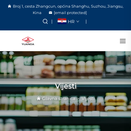
Broj 1, cesta Zhangcun, općina Shanghu, Suzhou, Jiangsu,
Kina
[email protected]
HR
Vijesti
Glavna stranica
>
Vijesti