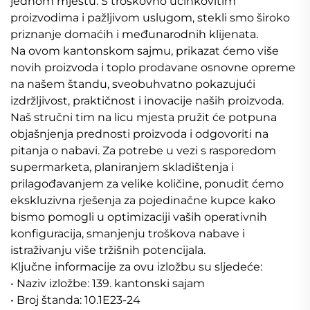
jednom mjestu. S troškovno učinkovitim
proizvodima i pažljivom uslugom, stekli smo široko
priznanje domaćih i međunarodnih klijenata.
Na ovom kantonskom sajmu, prikazat ćemo više
novih proizvoda i toplo prodavane osnovne opreme
na našem štandu, sveobuhvatno pokazujući
izdržljivost, praktičnost i inovacije naših proizvoda.
Naš stručni tim na licu mjesta pružit će potpuna
objašnjenja prednosti proizvoda i odgovoriti na
pitanja o nabavi. Za potrebe u vezi s rasporedom
supermarketa, planiranjem skladištenja i
prilagođavanjem za velike količine, ponudit ćemo
ekskluzivna rješenja za pojedinačne kupce kako
bismo pomogli u optimizaciji vaših operativnih
konfiguracija, smanjenju troškova nabave i
istraživanju više tržišnih potencijala.
Ključne informacije za ovu izložbu su sljedeće:
• Naziv izložbe: 139. kantonski sajam
• Broj štanda: 10.1E23-24