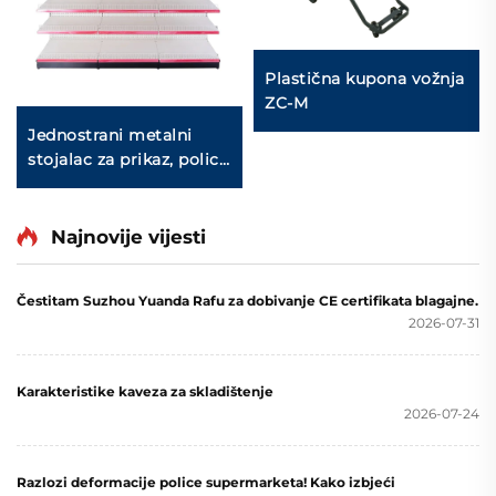
Plastična kupona vožnja
ZC-M
Jednostrani metalni
stojalac za prikaz, police
za prikaz u trgovini s
jastrogom na prodaju
YD-S003
Najnovije vijesti
Čestitam Suzhou Yuanda Rafu za dobivanje CE certifikata blagajne.
2026-07-31
Karakteristike kaveza za skladištenje
2026-07-24
Razlozi deformacije police supermarketa! Kako izbjeći