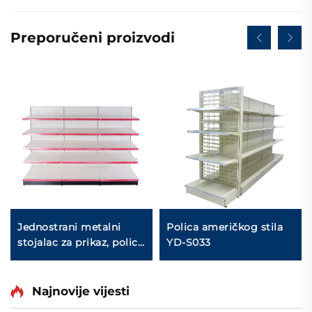
Preporučeni proizvodi
Jednostrani metalni
Polica američkog stila
stojalac za prikaz, police
YD-S033
za prikaz u trgovini s
jastrogom na prodaju
YD-S003
Najnovije vijesti