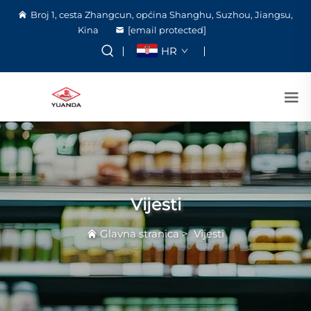
Broj 1, cesta Zhangcun, općina Shanghu, Suzhou, Jiangsu,
Kina
[email protected]
HR
Vijesti
Glavna stranica
>
Vijesti