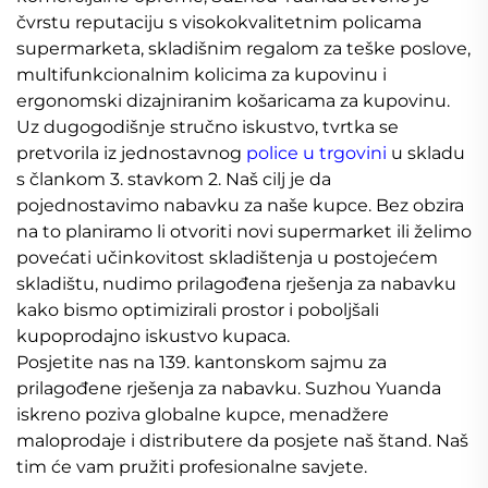
čvrstu reputaciju s visokokvalitetnim policama
supermarketa, skladišnim regalom za teške poslove,
multifunkcionalnim kolicima za kupovinu i
ergonomski dizajniranim košaricama za kupovinu.
Uz dugogodišnje stručno iskustvo, tvrtka se
pretvorila iz jednostavnog
police u trgovini
u skladu
s člankom 3. stavkom 2. Naš cilj je da
pojednostavimo nabavku za naše kupce. Bez obzira
na to planiramo li otvoriti novi supermarket ili želimo
povećati učinkovitost skladištenja u postojećem
skladištu, nudimo prilagođena rješenja za nabavku
kako bismo optimizirali prostor i poboljšali
kupoprodajno iskustvo kupaca.
Posjetite nas na 139. kantonskom sajmu za
prilagođene rješenja za nabavku. Suzhou Yuanda
iskreno poziva globalne kupce, menadžere
maloprodaje i distributere da posjete naš štand. Naš
tim će vam pružiti profesionalne savjete.