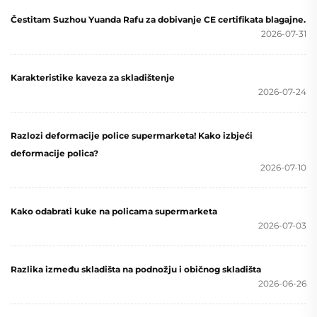
Čestitam Suzhou Yuanda Rafu za dobivanje CE certifikata blagajne.
2026-07-31
Karakteristike kaveza za skladištenje
2026-07-24
Razlozi deformacije police supermarketa! Kako izbjeći
deformacije polica?
2026-07-10
Kako odabrati kuke na policama supermarketa
2026-07-03
Razlika između skladišta na podnožju i običnog skladišta
2026-06-26