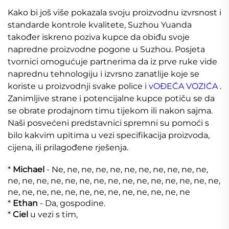
Kako bi još više pokazala svoju proizvodnu izvrsnost i
standarde kontrole kvalitete, Suzhou Yuanda
također iskreno poziva kupce da obiđu svoje
napredne proizvodne pogone u Suzhou. Posjeta
tvornici omogućuje partnerima da iz prve ruke vide
naprednu tehnologiju i izvrsno zanatlije koje se
koriste u proizvodnji svake police i
vOĐEĆA VOZIĆA
.
Zanimljive strane i potencijalne kupce potiču se da
se obrate prodajnom timu tijekom ili nakon sajma.
Naši posvećeni predstavnici spremni su pomoći s
bilo kakvim upitima u vezi specifikacija proizvoda,
cijena, ili prilagođene rješenja.
*
Michael
- Ne, ne, ne, ne, ne, ne, ne, ne, ne, ne, ne,
ne, ne, ne, ne, ne, ne, ne, ne, ne, ne, ne, ne, ne, ne, ne,
ne, ne, ne, ne, ne, ne, ne, ne, ne, ne, ne, ne, ne
*
Ethan
- Da, gospodine.
*
Ciel
u vezi s tim,