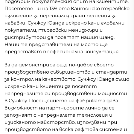
подобрим покупателския опит на клиентите.
Посетете ни на 139-ото Кантонско търговско
изложение за персонализирани решения за
набавки. Сучжоу Юанда искрено кани глобални
покупатели, търговски мениджъри и
дистрибутори да посетят нашия щанд.
Нашите представители на място ще
предоставят професионална консултация.
За да демонстрира още по-добре своето
производствено съвършенство и стандарти
за контрол на качеството, Сучжоу Юанда също
искрено кани клиенти да посетят
напредналите си производствени мощности
в Сучжоу. Посещението на фабриката дава
възможност на партньорите лично да се
запознаят с напредналата технология и
изисканото майсторство, използвани при
производството на всяка рафтова система и