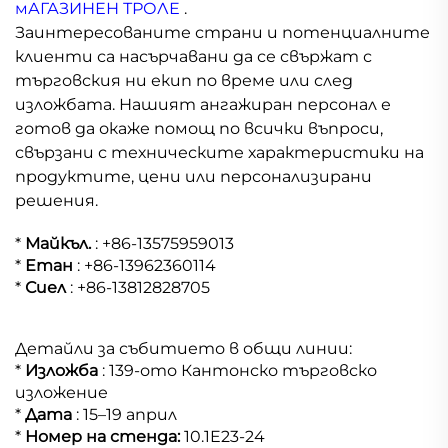
мАГАЗИНЕН ТРОЛЕ
.
Заинтересованите страни и потенциалните
клиенти са насърчавани да се свържат с
търговския ни екип по време или след
изложбата. Нашият ангажиран персонал е
готов да окаже помощ по всички въпроси,
свързани с техническите характеристики на
продуктите, цени или персонализирани
решения.
*
Майкъл.
: +86-13575959013
*
Етан
: +86-13962360114
*
Сиел
: +86-13812828705
Детайли за събитието в общи линии:
*
Изложба
: 139-ото Кантонско търговско
изложение
*
Дата
: 15–19 април
*
Номер на стенда:
10.1E23-24