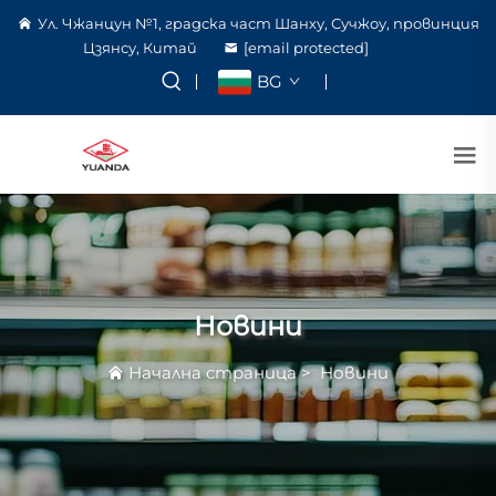
Ул. Чжанцун №1, градска част Шанху, Сучжоу, провинция
Цзянсу, Китай
[email protected]
BG
Новини
Начална страница
>
Новини