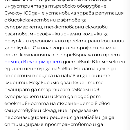
индустрията за търговско оборудване,
Сучжоу Юйдан е установила здрава репутация
с висококачествени рафтове за
супермаркети, тежкотоварни складови
рафтове, многофункционални колички за
покупки и ергономично проектирани кошници
за покупки. С многогодишен професионален
опит компанията се е превърнала от прост
полица в супермаркет
доставчик в комплексен
единен център за набавки. Нашата цел е да
опростим процеса на набавки за нашите
клиенти. Независимо дали клиентите
планират да стартират съвсем нов
супермаркет или искат да подобрят
ефективността на съхранението в своя
съществуващ склад, ние предлагаме
персонализирани решения за набавки, за да
оптимизираме пространството и да