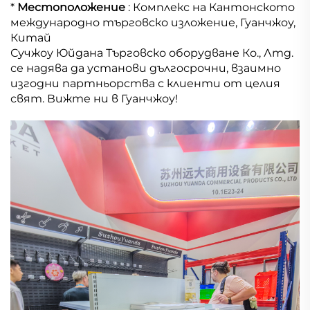
*
Местоположение
: Комплекс на Кантонското
международно търговско изложение, Гуанчжоу,
Китай
Сучжоу Юйдана Търговско оборудване Ко., Лтд.
се надява да установи дългосрочни, взаимно
изгодни партньорства с клиенти от целия
свят. Вижте ни в Гуанчжоу!