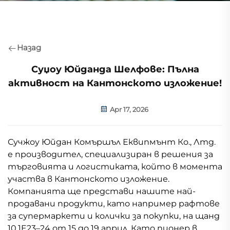
Назад
Суџоу Юйданда Шелфове: Пълна
активност на Кантонското изложение!
Apr 17, 2026
Сучжоу Юйдан Комършъл Еквипмънт Ко., Лтд.
е производител, специализиран в решения за
търговията и логистиката, който в момента
участва в Кантонското изложение.
Компанията ще представи нашите най-
продавани продукти, като например рафтове
за супермаркети и колички за покупки, на щанд
10.1E23–24 от 15 до 19 април. Като пионер в