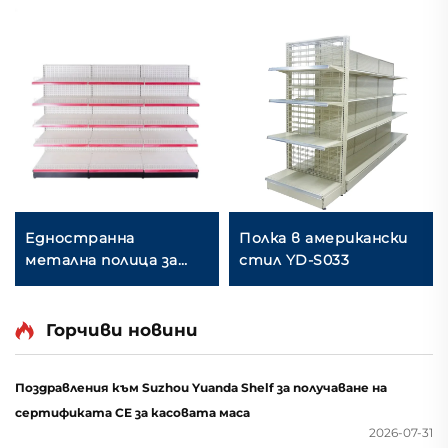
Едностранна
Полка в американски
метална полица за
стил YD-S033
изложба в гроцери
YD-S003
Горчиви новини
Поздравления към Suzhou Yuanda Shelf за получаване на
сертификата CE за касовата маса
2026-07-31