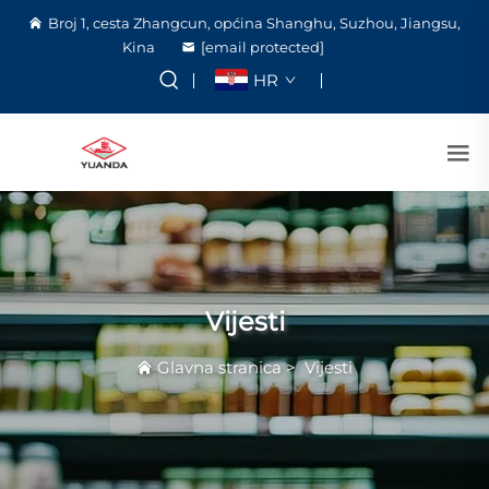
Broj 1, cesta Zhangcun, općina Shanghu, Suzhou, Jiangsu,
Kina
[email protected]
HR
Vijesti
Glavna stranica
>
Vijesti