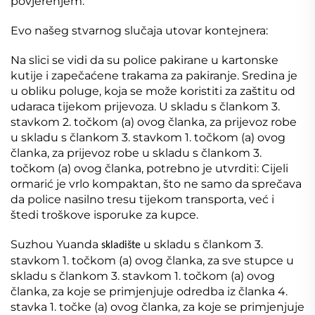
povjerenjem.
Evo našeg stvarnog slučaja utovar kontejnera:
Na slici se vidi da su police pakirane u kartonske
kutije i zapečaćene trakama za pakiranje. Sredina je
u obliku poluge, koja se može koristiti za zaštitu od
udaraca tijekom prijevoza. U skladu s člankom 3.
stavkom 2. točkom (a) ovog članka, za prijevoz robe
u skladu s člankom 3. stavkom 1. točkom (a) ovog
članka, za prijevoz robe u skladu s člankom 3.
točkom (a) ovog članka, potrebno je utvrditi: Cijeli
ormarić je vrlo kompaktan, što ne samo da sprečava
da police nasilno tresu tijekom transporta, već i
štedi troškove isporuke za kupce.
Suzhou Yuanda
u skladu s člankom 3.
skladište
stavkom 1. točkom (a) ovog članka, za sve stupce u
skladu s člankom 3. stavkom 1. točkom (a) ovog
članka, za koje se primjenjuje odredba iz članka 4.
stavka 1. točke (a) ovog članka, za koje se primjenjuje