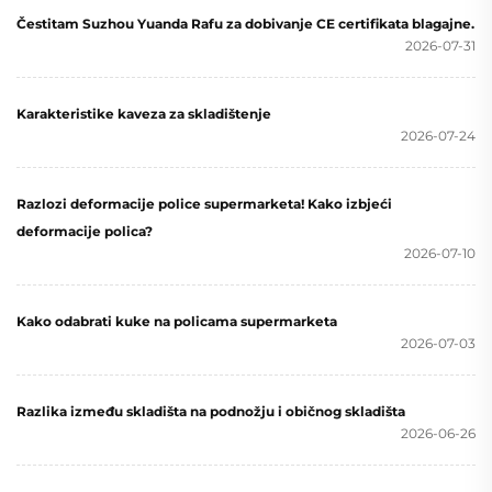
Čestitam Suzhou Yuanda Rafu za dobivanje CE certifikata blagajne.
2026-07-31
Karakteristike kaveza za skladištenje
2026-07-24
Razlozi deformacije police supermarketa! Kako izbjeći
deformacije polica?
2026-07-10
Kako odabrati kuke na policama supermarketa
2026-07-03
Razlika između skladišta na podnožju i običnog skladišta
2026-06-26