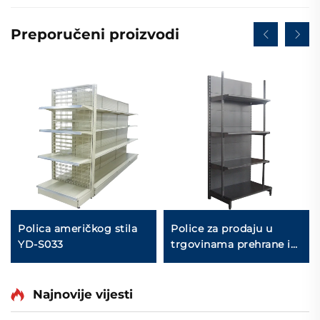
Preporučeni proizvodi
Polica američkog stila
Police za prodaju u
YD-S033
trgovinama prehrane i
konvenijentnim
trgovinama YD-S009
Najnovije vijesti