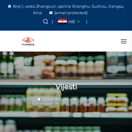
Broj 1, cesta Zhangcun, općina Shanghu, Suzhou, Jiangsu,
Kina
[email protected]
HR
Vijesti
Glavna stranica
>
Vijesti