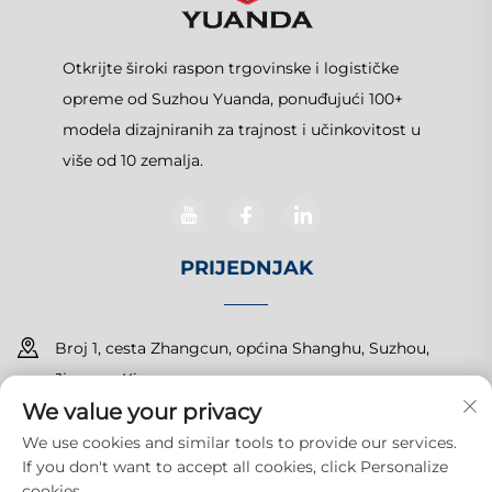
Otkrijte široki raspon trgovinske i logističke
opreme od Suzhou Yuanda, ponuđujući 100+
modela dizajniranih za trajnost i učinkovitost u
više od 10 zemalja.
PRIJEDNJAK
Broj 1, cesta Zhangcun, općina Shanghu, Suzhou,
Jiangsu, Kina
We value your privacy
+86-15150179453
We use cookies and similar tools to provide our services.
If you don't want to accept all cookies, click Personalize
[email protected]
cookies.