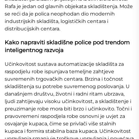
Rafa je jedan od glavnih objekata skladištenja. Može
se reći da je polica neophodan dio modernih
industrijskih skladišta, logističkih centara i
distribucijskih centara.
Kako napraviti skladišne police pod trendom
inteligentnog razvoja
Učinkovitost sustava automatizacije skladišta za
raspodjelu robe ispunjava temeljne zahtjeve
suvremenih trgovačkih centara. Brzina i točnost
skladištenja su potrebe suvremenog poslovanja. U
današnjem društvu, životni i radni ritam ubrzava,
ljudi zahtijevaju visoku učinkovitost, a skladištenje i
preuzimanje robe mora biti brzo i učinkovito. Točni i
pravovremeni raspodjela robe osnovni je uvjet za
osvajanje kupaca, čime se privlači više stalnih
kupaca i formira stabilna baza kupaca. Učinkovitost
upravljanja smanjuje troškove upravljanja i povećava