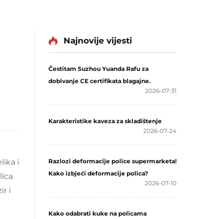
Najnovije vijesti
Čestitam Suzhou Yuanda Rafu za
dobivanje CE certifikata blagajne.
2026-07-31
Karakteristike kaveza za skladištenje
2026-07-24
lika i
Razlozi deformacije police supermarketa!
Kako izbjeći deformacije polica?
lica
2026-07-10
r i
Kako odabrati kuke na policama