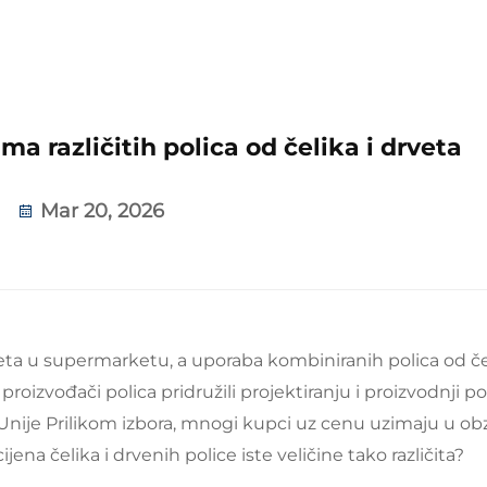
ama različitih polica od čelika i drveta
Mar 20, 2026
rveta u supermarketu, a uporaba kombiniranih polica od če
 proizvođači polica pridružili projektiranju i proizvodnji po
 Unije Prilikom izbora, mnogi kupci uz cenu uzimaju u obzi
cijena čelika i drvenih police iste veličine tako različita?