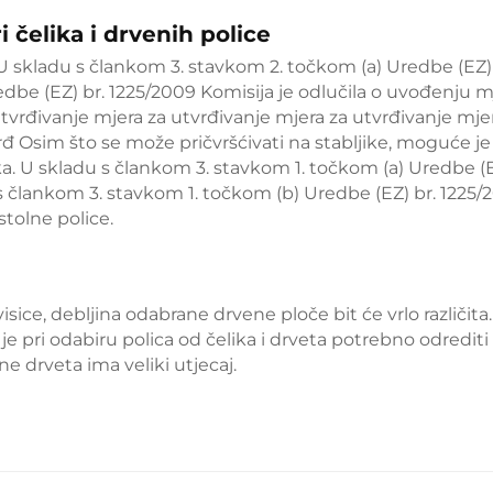
i čelika i drvenih police
U skladu s člankom 3. stavkom 2. točkom (a) Uredbe (EZ) 
dbe (EZ) br. 1225/2009 Komisija je odlučila o uvođenju m
utvrđivanje mjera za utvrđivanje mjera za utvrđivanje mje
đ Osim što se može pričvršćivati na stabljike, moguće je 
ka. U skladu s člankom 3. stavkom 1. točkom (a) Uredbe (E
 s člankom 3. stavkom 1. točkom (b) Uredbe (EZ) br. 1225/
stolne police.
visice, debljina odabrane drvene ploče bit će vrlo različita
a je pri odabiru polica od čelika i drveta potrebno odrediti
ne drveta ima veliki utjecaj.