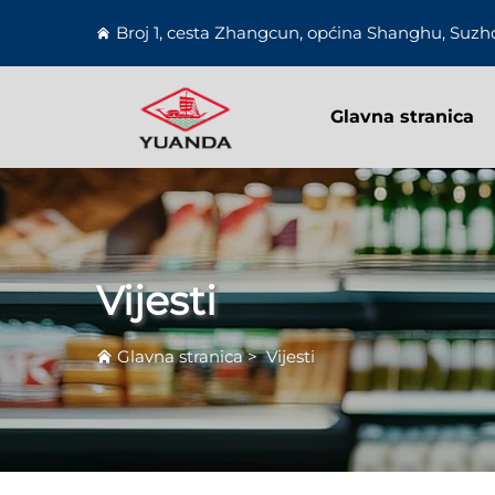
Broj 1, cesta Zhangcun, općina Shanghu, Suzho
Glavna stranica
Vijesti
Glavna stranica
>
Vijesti