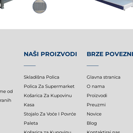
NAŠI PROIZVODI
BRZE POVEZN
Skladišna Polica
Glavna stranica
Polica Za Supermarket
O nama
eme od
Košarica Za Kupovinu
Proizvodi
ranih
Kasa
Preuzmi
Stojalo Za Voće I Povrće
Novice
Paleta
Blog
Košarica za Kupovinu
Kontaktiraj nas