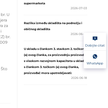
supermarketa
2026-07-03
br. U
jera
Razlika između skladišta na podnožju i
ra za
običnog skladišta
i
2026-06-26
Z) br.
2009
Dobijte citat
U skladu s člankom 3. stavkom 2. točkom
(a) ovog članka, za proizvodnju proizvoda
s visokom razvojnom kapaciteta u skladu
WhatsApp
s člankom 3. točkom (a) ovog članka,
. Što
proizvođač mora upotrebljavati:
2026-06-18