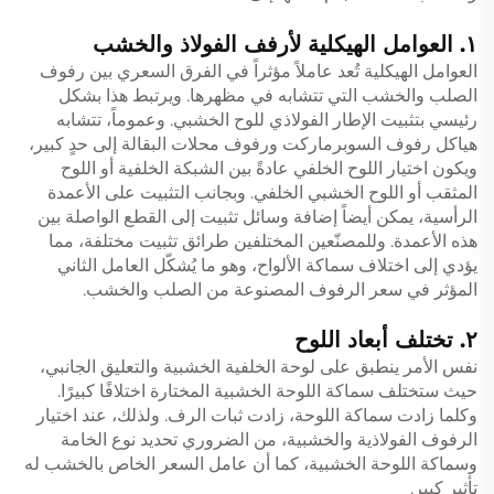
١. العوامل الهيكلية لأرفف الفولاذ والخشب
العوامل الهيكلية تُعد عاملاً مؤثراً في الفرق السعري بين رفوف
الصلب والخشب التي تتشابه في مظهرها. ويرتبط هذا بشكل
رئيسي بتثبيت الإطار الفولاذي للوح الخشبي. وعموماً، تتشابه
هياكل رفوف السوبرماركت ورفوف محلات البقالة إلى حدٍ كبير،
ويكون اختيار اللوح الخلفي عادةً بين الشبكة الخلفية أو اللوح
المثقب أو اللوح الخشبي الخلفي. وبجانب التثبيت على الأعمدة
الرأسية، يمكن أيضاً إضافة وسائل تثبيت إلى القطع الواصلة بين
هذه الأعمدة. وللمصنّعين المختلفين طرائق تثبيت مختلفة، مما
يؤدي إلى اختلاف سماكة الألواح، وهو ما يُشكّل العامل الثاني
المؤثر في سعر الرفوف المصنوعة من الصلب والخشب.
٢. تختلف أبعاد اللوح
نفس الأمر ينطبق على لوحة الخلفية الخشبية والتعليق الجانبي،
حيث ستختلف سماكة اللوحة الخشبية المختارة اختلافًا كبيرًا.
وكلما زادت سماكة اللوحة، زادت ثبات الرف. ولذلك، عند اختيار
الرفوف الفولاذية والخشبية، من الضروري تحديد نوع الخامة
وسماكة اللوحة الخشبية، كما أن عامل السعر الخاص بالخشب له
تأثير كبير.