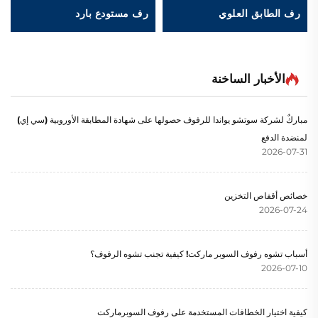
رف الطابق العلوي
رف مستودع بارد
الأخبار الساخنة
مباركٌ لشركة سوتشو يواندا للرفوف حصولها على شهادة المطابقة الأوروبية (سي إي)
لمنضدة الدفع
2026-07-31
خصائص أقفاص التخزين
2026-07-24
أسباب تشوه رفوف السوبر ماركت! كيفية تجنب تشوه الرفوف؟
2026-07-10
كيفية اختيار الخطافات المستخدمة على رفوف السوبرماركت