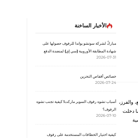
الأخبار الساخنة
مباركٌ لشركة سوتشو يواندا للرفوف حصولها على
شهادة المطابقة الأوروبية (سي إي) لمنضدة الدفع
2026-07-31
خصائص أقفاص التخزين
2026-07-24
، والفرز،
أسباب تشوه رفوف السوبر ماركت! كيفية تجنب تشوه
الرفوف؟
ا دخلت
2026-07-10
ية
كيفية اختيار الخطافات المستخدمة على رفوف