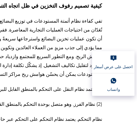
كيفية تصميم رفوف التخزين في ظل اتجاه التنمي
تفي كفاءة نظام أتمتة المستودعات في توزيع البضائع
تُعَدّان من احتياجات العمليات التجارية المعاصرة. ففي
أن تكون عمليات تخزين البضائع واسترجاعها سريعةً وفعّال
مما يؤدي إلى جذب مزيدٍ من العملاء العائدين وتكوين ق
هوامش الربح. ومع التطور السريع للمجتمع وازدياد حدة
الجهود لتقليل تكاليف التشغيل. إذ يشكّل تكلفة إدارة
احصل على عرض أسعار
المستودعات يمكن أن يحسّن هوامش ربح مراكز التس
(1) يعتمد نظام النقل على التحكم بالمنطق القابل للبرمجة (PLC)، ويتبادل البيانات والمعلومات مع المعدات الأخرى عبر الشبكة.
واتساب
(2) نظام الفرز. وهو متصل بوحدة التحكم بالمنطق القابل للبرمجة (PLC) والمعدات الأخرى وخطوط الاتصال عبر حافلة المجال.
نظام التحكم. يعتمد نظام التحكم على التحكم عبر حاف