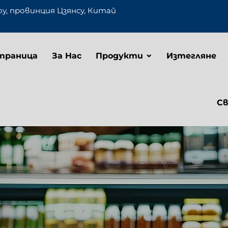
оу, провинция Цзянсу, Китай
траница
За Нас
Продукти
Изтегляне
Св