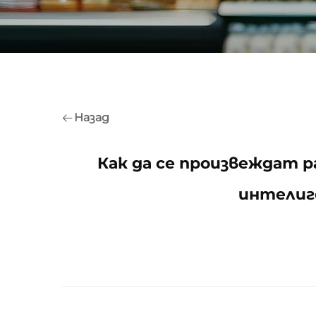
Назад
Как да се произвеждат р
интелиг