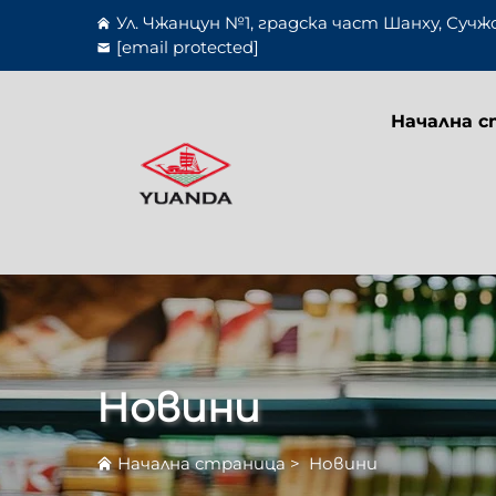
Ул. Чжанцун №1, градска част Шанху, Сучж
[email protected]
Начална с
Новини
Начална страница
>
Новини