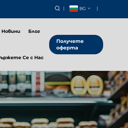
BG
Новини
Блог
Получете
оферта
ържете Се с Нас