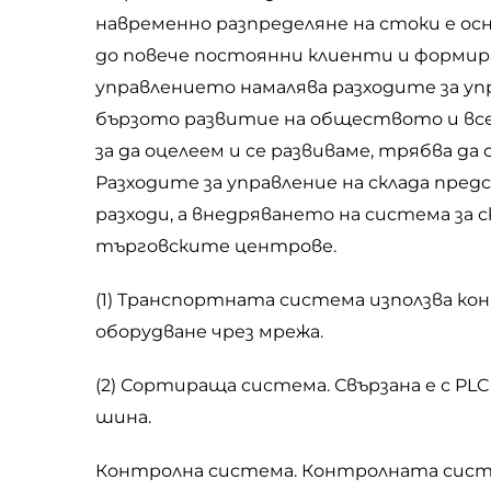
навременно разпределяне на стоки е осн
до повече постоянни клиенти и формир
управлението намалява разходите за уп
бързото развитие на обществото и все
за да оцелеем и се развиваме, трябва д
Разходите за управление на склада пр
разходи, а внедряването на система за
търговските центрове.
(1) Транспортната система използва кон
оборудване чрез мрежа.
(2) Сортираща система. Свързана е с PLC
шина.
Контролна система. Контролната систе