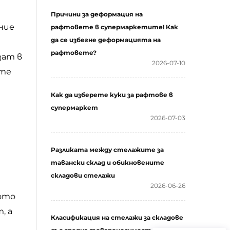
Причини за деформация на
ние
рафтовете в супермаркетите! Как
да се избегне деформацията на
рафтовете?
зат в
2026-07-10
ите
Как да изберете куки за рафтове в
супермаркет
2026-07-03
Разликата между стелажите за
тавански склад и обикновените
складови стелажи
2026-06-26
ното
, а
Класификация на стелажи за складове