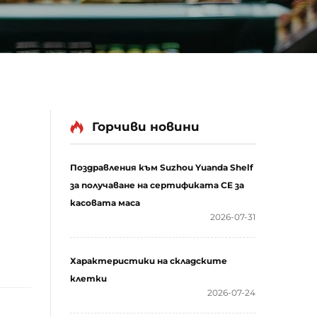
Горчиви новини
Поздравления към Suzhou Yuanda Shelf
за получаване на сертификата CE за
касовата маса
2026-07-31
Характеристики на складските
клетки
2026-07-24