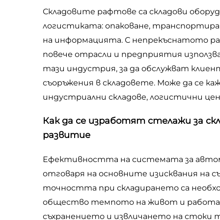
Складовите рафтове са складови оборуд
логистиката: опаковане, транспортиран
на информацията. С непрекъснатото ра
повече отрасли и предприятия използва
тази индустрия, за да обслужват клие
съоръжения в складовете. Може да се к
индустриални складове, логистични це
Как да се изработят стелажи за с
развитие
Ефективността на системата за автома
отговаря на основните изисквания на 
точността при складирането са необхо
общество темпото на живот и работа с
съхранението и извличането на стоки т