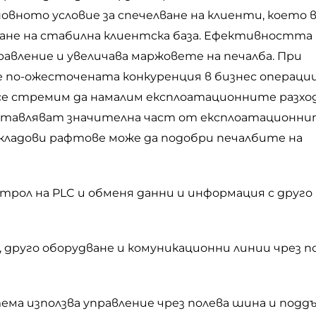
овното условие за спечелване на клиенти, което 
ане на стабилна клиентска база. Ефективността 
равление и увеличава маржовете на печалба. При
 по-ожесточената конкуренция в бизнес операци
а се стремим да намалим експлоатационните разхо
едставляват значителна част от експлоатационн
 складови рафтове може да подобри печалбите на
трол на PLC и обменя данни и информация с друго
, друго оборудване и комуникационни линии чрез п
ма използва управление чрез полева шина и подд