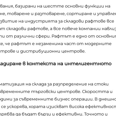
вания, базирани на шестте основни функции на
е, товарене и разтоварене, сортиране и управле
звитие на индустрията за складови рафтове все
т складови рафтове, а все повече компании навли
нти от различни сфери. Рафтът е едно от основн
аже, че рафтът е незаменима част от модерните
нтрове и дистрибуционни центрове.
кладиране в контекста на интелигентното
тизация на склада за разпределение на стоки
съвременните търговски центрове. Скоростта и
дими за съвременните бизнес операции. В днеш
е ускорява, хората изискват висока ефективност
рябва да бъдат бързи и ефективни. Точното и