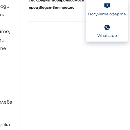
със средна товароносимост и
води
производствен процес
2026-06-18
Получете оферта
на
ите,
Whatsapp
ди.
ите
олева
ържа