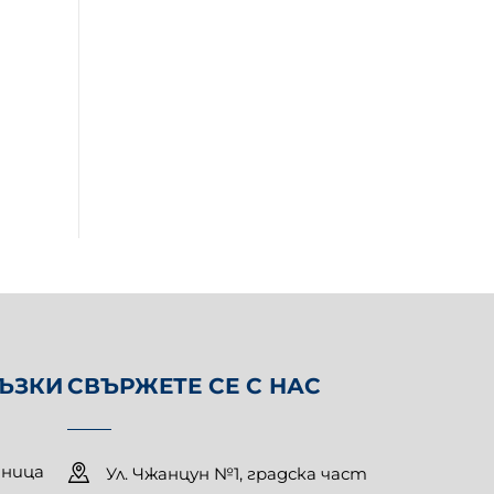
РЪЗКИ
СВЪРЖЕТЕ СЕ С НАС
аница
Ул. Чжанцун №1, градска част