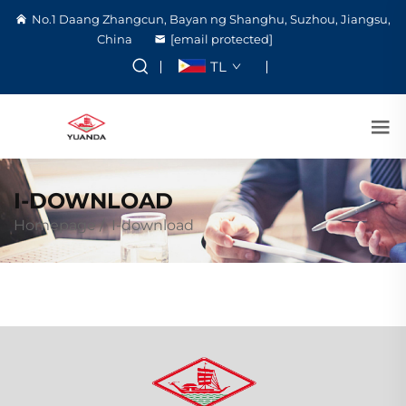
No.1 Daang Zhangcun, Bayan ng Shanghu, Suzhou, Jiangsu,
China
[email protected]
TL
I-DOWNLOAD
Homepage
/
I-download