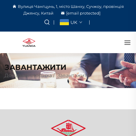
Вулиця Чангцунь, 1, місто Шанху, Сучжоу, провінція
Джянсу, Китай
[email protected]
UK
ЗАВАНТАЖИТИ
Домашня сторінка
/
Завантажити