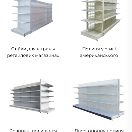
Стійки для вітрин у
Полиця у стилі
ретейлових магазинах
американського
YD-S034
дизайну YD-S033
Розничні полиці для
Двостороння полиця