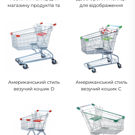
магазину продуктів та
для відображення
магазину речей
обладнання На продаж
щоденного
YD-S003A
використання YD-S014
Американський стиль
Американський стиль
везучий кошик D
везучий кошик C