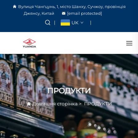
Вулиця Чангцунь, 1, місто Шанху, Сучжоу, провінція
Джянсу, Китай
[email protected]
UK
ПРОДУКТИ
Домашня сторінка
>
ПРОДУКТИ