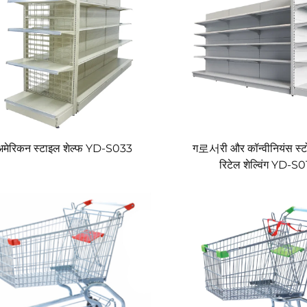
अमेरिकन स्टाइल शेल्फ YD-S033
ग로서री और कॉन्वीनियंस स्ट
रिटेल शेल्विंग YD-S