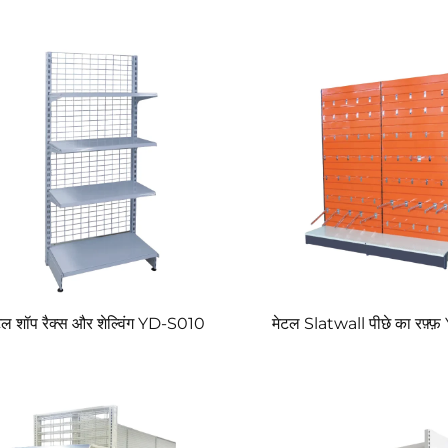
टेल शॉप रैक्स और शेल्विंग YD-S010
मेटल Slatwall पीछे का रफ़्