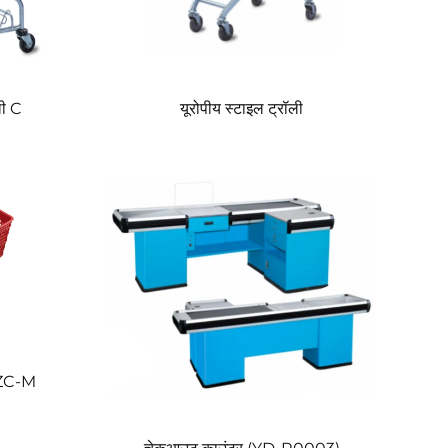
ली C
यूरोपीय स्टाइल ट्रॉली
ट ZC-M