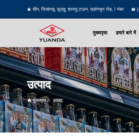
चीन, जियांगसू, सूज़हू, शानघु टाउन, ज़हांगचुन रोड, 1 नंबर
मुख्यपृष्ठ
हमारे बारे में
उत्पाद
मुख्यपृष्ठ
>
उत्पाद