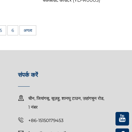
चेकआउट काउंटर (YD-R0003)
5
6
अगला
संपर्क करें
चीन, जियांगसू, सूज़हू, शानघु टाउन, ज़हांगचुन रोड,
1 नंबर
+86-15150179453