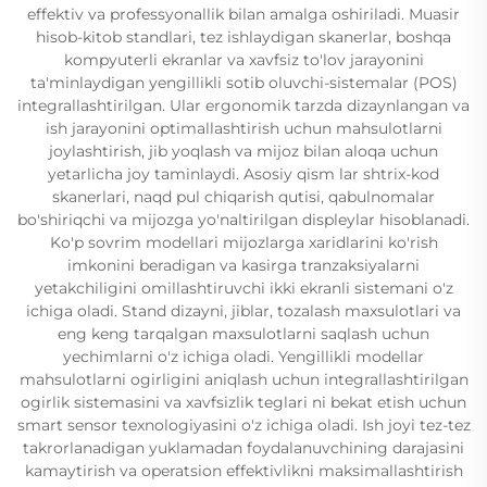
effektiv va professyonallik bilan amalga oshiriladi. Muasir
hisob-kitob standlari, tez ishlaydigan skanerlar, boshqa
kompyuterli ekranlar va xavfsiz to'lov jarayonini
ta'minlaydigan yengillikli sotib oluvchi-sistemalar (POS)
integrallashtirilgan. Ular ergonomik tarzda dizaynlangan va
ish jarayonini optimallashtirish uchun mahsulotlarni
joylashtirish, jib yoqlash va mijoz bilan aloqa uchun
yetarlicha joy taminlaydi. Asosiy qism lar shtrix-kod
skanerlari, naqd pul chiqarish qutisi, qabulnomalar
bo'shiriqchi va mijozga yo'naltirilgan displeylar hisoblanadi.
Ko'p sovrim modellari mijozlarga xaridlarini ko'rish
imkonini beradigan va kasirga tranzaksiyalarni
yetakchiligini omillashtiruvchi ikki ekranli sistemani o'z
ichiga oladi. Stand dizayni, jiblar, tozalash maxsulotlari va
eng keng tarqalgan maxsulotlarni saqlash uchun
yechimlarni o'z ichiga oladi. Yengillikli modellar
mahsulotlarni ogirligini aniqlash uchun integrallashtirilgan
ogirlik sistemasini va xavfsizlik teglari ni bekat etish uchun
smart sensor texnologiyasini o'z ichiga oladi. Ish joyi tez-tez
takrorlanadigan yuklamadan foydalanuvchining darajasini
kamaytirish va operatsion effektivlikni maksimallashtirish