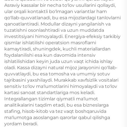
Asraviy kassalar bir necha to'lov usullarini qollaydi,
ular orqali kontaktli bo'lmagan variantlar ham
qo'llab-quvvatlanadi, bu esa mijozlardagi tanlovlarni
qanoatlantiradi. Modullar dizayni yangilanish va
tuzatishni osonlashtiradi va uzun muddatda
investitsiyani himoyalaydi. Energiya-efeksiy tarkibiy
qismlar ishlatilishi operatsion masroflarni
kamaytiradi, shuningdek, kuchli materiallardan
foydalanilishi esa kun davomida intensiv
ishlatilishidan keyin juda uzun vaqt ichida ishlay
oladi. Kassa dizayni natural mijoz jarayonini qo'llab-
quvvatlaydi, bu esa tomosha va umumiy sotuv
tajribasini yaxshilaydi. Murakkab xavfsizlik vositalari
sensitiv to'lov ma'lumotlarini himoyalaydi va to'lov
kartasi sanoat standartlariga mos keladi.
Integrallangan tizimlar qiymatli ma'lumot
analitikalarini taqdim etadi, bu esa bizneslarga
stafing, hisob-kitob va tez vaqt boshqaruvida
ma'lumotga asoslangan qarorlar qabul qilishga
yordam beradi.