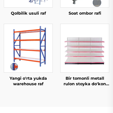
Qolbilik usuli raf
Soat ombor rafi
Yangi o'rta yukda
Bir tomonli metall
warehouse raf
rulon stoyka do'kon
uchun rulon stoykalar
sotiladi YD-S003