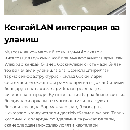
КенгайLAN интеграция ва
уланиш
Муассан ва коммерчий товуш учун ёриклари
интеграция мумкини жойида муваффақиятга эришган.
Улар ҳар кандай бизнес босқичлари системаси билан
тез ва чечакли уланишга эга. Сохислаштирилган
тармоқ инфраструктураси склад босқичлари
системаси, егоҳият программалари ва mijozlar билими
бошқарув платформалари билан реал вақтда
синхронлаштиради. Бу интеграция барча бизнессингиз
босқичлари орқали тез янгилаштиришга рухсат
беради, складда бор махсулотлар, баҳолар ва
мижозлар маълумотлари дастlab тўғриликка эга. Тизим
қулончи кuchлардан фойдаланишга рухсат беради,
сканерлардан мижозлар лоялти карталари