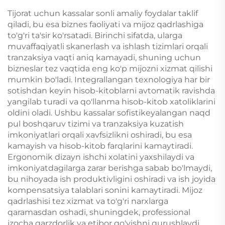
Tijorat uchun kassalar sonli amaliy foydalar taklif
qiladi, bu esa biznes faoliyati va mijoz qadrlashiga
to'g'ri ta'sir ko'rsatadi. Birinchi sifatda, ularga
muvaffaqiyatli skanerlash va ishlash tizimlari orqali
tranzaksiya vaqti aniq kamayadi, shuning uchun
bizneslar tez vaqtida eng ko'p mijozni xizmat qilishi
mumkin bo'ladi. Integrallangan texnologiya har bir
sotishdan keyin hisob-kitoblarni avtomatik ravishda
yangilab turadi va qo'llanma hisob-kitob xatoliklarini
oldini oladi. Ushbu kassalar sofistikeyalangan naqd
pul boshqaruv tizimi va tranzaksiya kuzatish
imkoniyatlari orqali xavfsizlikni oshiradi, bu esa
kamayish va hisob-kitob farqlarini kamaytiradi.
Ergonomik dizayn ishchi xolatini yaxshilaydi va
imkoniyatdagilarga zarar berishga sabab bo'lmaydi,
bu nihoyada ish produktivligini oshiradi va ish joyida
kompensatsiya talablari sonini kamaytiradi. Mijoz
qadrlashisi tez xizmat va to'g'ri narxlarga
qaramasdan oshadi, shuningdek, professional
izocha qarzdorlik va etibor qo'yishni qurushlaydi.