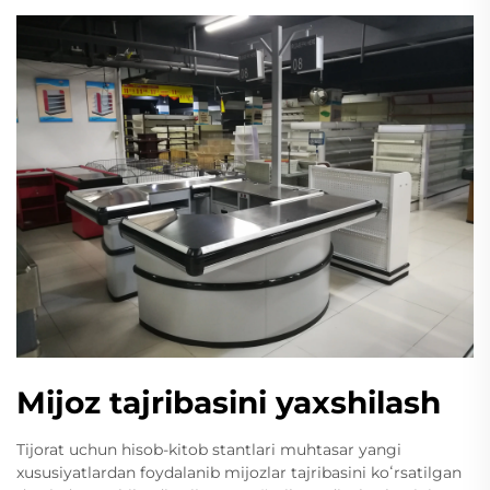
Mijoz tajribasini yaxshilash
Tijorat uchun hisob-kitob stantlari muhtasar yangi
xususiyatlardan foydalanib mijozlar tajribasini koʻrsatilgan