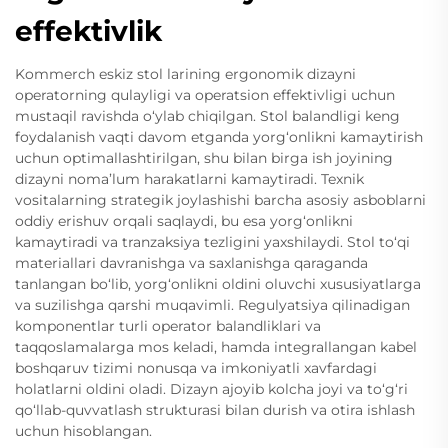
effektivlik
Kommerch eskiz stol larining ergonomik dizayni
operatorning qulayligi va operatsion effektivligi uchun
mustaqil ravishda o‘ylab chiqilgan. Stol balandligi keng
foydalanish vaqti davom etganda yorg‘onlikni kamaytirish
uchun optimallashtirilgan, shu bilan birga ish joyining
dizayni noma’lum harakatlarni kamaytiradi. Texnik
vositalarning strategik joylashishi barcha asosiy asboblarni
oddiy erishuv orqali saqlaydi, bu esa yorg‘onlikni
kamaytiradi va tranzaksiya tezligini yaxshilaydi. Stol to‘qi
materiallari davranishga va saxlanishga qaraganda
tanlangan bo‘lib, yorg‘onlikni oldini oluvchi xususiyatlarga
va suzilishga qarshi muqavimli. Regulyatsiya qilinadigan
komponentlar turli operator balandliklari va
taqqoslamalarga mos keladi, hamda integrallangan kabel
boshqaruv tizimi nonusqa va imkoniyatli xavfardagi
holatlarni oldini oladi. Dizayn ajoyib kolcha joyi va to‘g‘ri
qo‘llab-quvvatlash strukturasi bilan durish va otira ishlash
uchun hisoblangan.