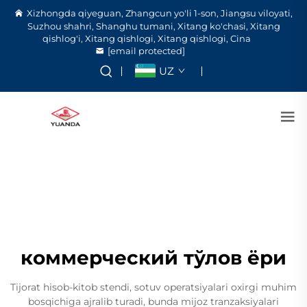
Xizhongda qiyeguan, Zhangcun yo'li 1-son, Jiangsu viloyati,
Suzhou shahri, Shanghu tumani, Xitang ko'chasi, Xitang
qishlog'i, Xitang qishlogi, Xitang qishlogi, Cina
[email protected]
UZ
коммерческий тўлов ёри
Tijorat hisob-kitob stendi, sotuv operatsiyalari oxirgi muhim
bosqichiga ajralib turadi, bunda mijoz tranzaksiyalari