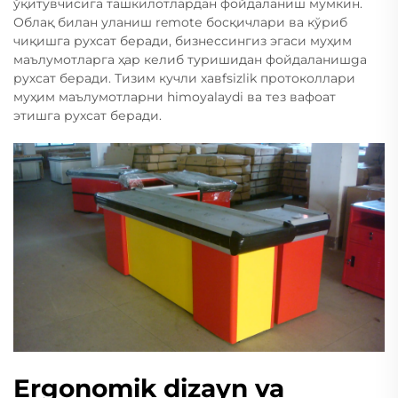
ўқитувчисига ташкилотлардан фойдаланиш мумкин.
Облақ билан уланиш remotе босқичлари ва кўриб
чиқишга рухсат беради, бизнессингиз эгаси муҳим
маълумотларга ҳар келиб туришидан фойдаланишga
рухсат беради. Тизим кучли хавfsizlik протоколлари
муҳим маълумотларни himoyalaydi ва тез вафоат
этишга рухсат беради.
Ergonomik dizayn va