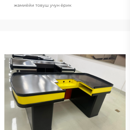
жамиёйи товуш учун ёрик