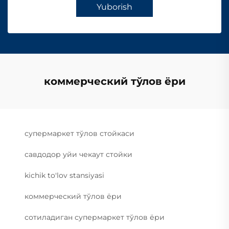
Yuborish
коммерческий тўлов ёри
супермаркет тўлов стойкаси
савдодор уйи чекаут стойки
kichik to'lov stansiyasi
коммерческий тўлов ёри
сотиладиган супермаркет тўлов ёри