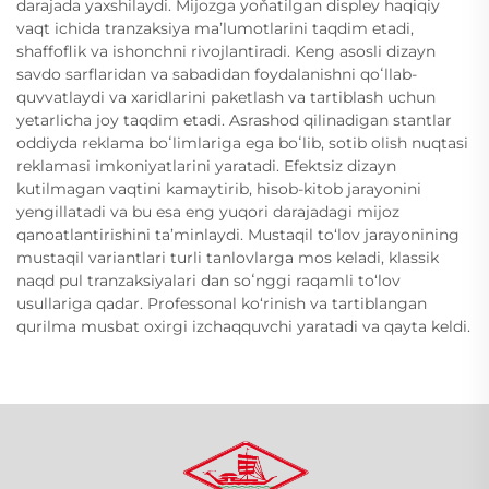
darajada yaxshilaydi. Mijozga yoňatilgan displey haqiqiy
vaqt ichida tranzaksiya maʼlumotlarini taqdim etadi,
shaffoflik va ishonchni rivojlantiradi. Keng asosli dizayn
savdo sarflaridan va sabadidan foydalanishni qoʻllab-
quvvatlaydi va xaridlarini paketlash va tartiblash uchun
yetarlicha joy taqdim etadi. Asrashod qilinadigan stantlar
oddiyda reklama boʻlimlariga ega boʻlib, sotib olish nuqtasi
reklamasi imkoniyatlarini yaratadi. Efektsiz dizayn
kutilmagan vaqtini kamaytirib, hisob-kitob jarayonini
yengillatadi va bu esa eng yuqori darajadagi mijoz
qanoatlantirishini ta’minlaydi. Mustaqil to‘lov jarayonining
mustaqil variantlari turli tanlovlarga mos keladi, klassik
naqd pul tranzaksiyalari dan soʻnggi raqamli to‘lov
usullariga qadar. Professonal ko‘rinish va tartiblangan
qurilma musbat oxirgi izchaqquvchi yaratadi va qayta keldi.