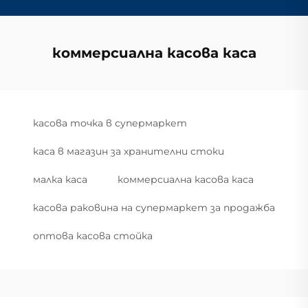
коммерсиална касова каса
касова точка в супермаркет
каса в магазин за хранителни стоки
малка каса
коммерсиална касова каса
касова раковина на супермаркет за продажба
оптова касова стойка