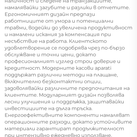
наличност и следене на транзакциите,
намалявайки загубите и разлики в отчетите.
Ергономичният дизайн предпази
работниците от умора и потенциални
травми, водейки до увеличена продуктивност
и намалени искания за компенсация при
несъбствие на работа. Клиентското
удовлетворение се подобрява чрез по-бързо
обслужване и точни цени, докато
професионалният изглед строи доверие и
кредитност. Модерните касови aparati
поддържат различни методи на плащане,
включително безконтактни опции,
задоволявайки различните предпочитания на
клиентите. Модуларният дизайн позволява
лесни улучшения и поддръжка, защитавайки
инвестициите на дълга тръска.
Енергоефективните компоненти намаляват
операционните разходи, докато устойчивите
материали гарантират продължителност
при интензивно ежедневно използване.