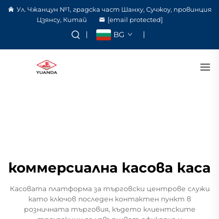
Ул. Чжанцун №1, градска част Шанху, Сучжоу, провинция
Цзянсу, Китай
[email protected]
BG
коммерсиална касова каса
Касовата платформа за търговски центрове служи
като ключов последен контактен пункт в
розничната търговия, където клиентските