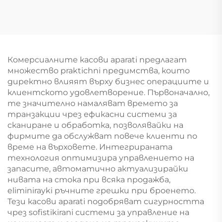
складски ред
изложба в гроцери
YD-S003
Комерсиалните касови aparati предлагат
множество praktichni предимства, които
директно влияят върху бизнес операциите и
клиентското удовлетворение. Първоначално,
те значително намаляват времето за
транзакции чрез ефикасни системи за
сканиране и обработка, позволявайки на
фирмите да обслужват повече клиенти по
време на върховете. Интегрираната
технология оптимизира управлението на
запасите, автоматично актуализирайки
нивата на стока при всяка продажба,
eliminirayki ръчните грешки при броенето.
Тези касови aparati подобряват сигурността
чрез sofistikirani системи за управление на