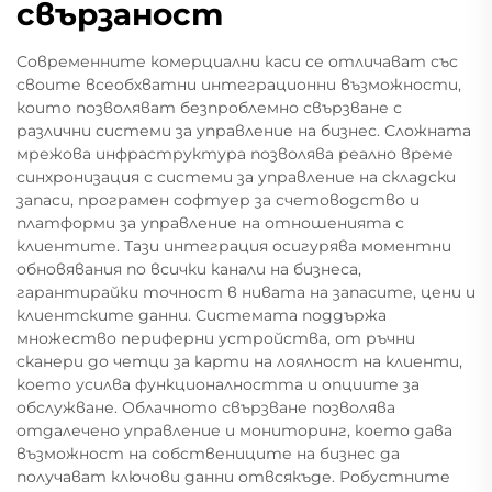
свързаност
Современните комерциални каси се отличават със
своите всеобхватни интеграционни възможности,
които позволяват безпроблемно свързване с
различни системи за управление на бизнес. Сложната
мрежова инфраструктура позволява реално време
синхронизация с системи за управление на складски
запаси, програмен софтуер за счетоводство и
платформи за управление на отношенията с
клиентите. Тази интеграция осигурява моментни
обновявания по всички канали на бизнеса,
гарантирайки точност в нивата на запасите, цени и
клиентските данни. Системата поддържа
множество периферни устройства, от ръчни
сканери до четци за карти на лоялност на клиенти,
което усилва функционалността и опциите за
обслужване. Облачното свързване позволява
отдалечено управление и мониторинг, което дава
възможност на собствениците на бизнес да
получават ключови данни отвсякъде. Робустните