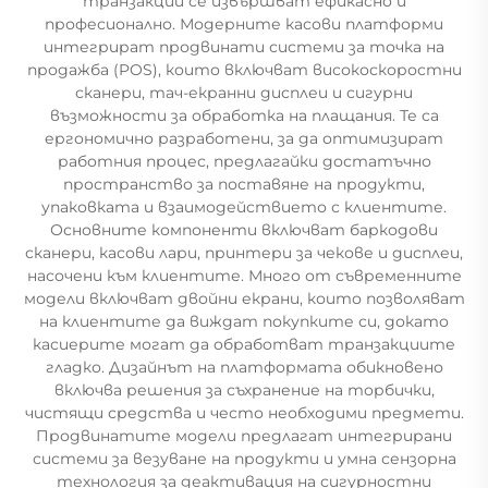
транзакции се извършват ефикасно и
професионално. Модерните касови платформи
интегрират продвинати системи за точка на
продажба (POS), които включват високоскоростни
сканери, тач-екранни дисплеи и сигурни
възможности за обработка на плащания. Те са
ергономично разработени, за да оптимизират
работния процес, предлагайки достатъчно
пространство за поставяне на продукти,
упаковката и взаимодействието с клиентите.
Основните компоненти включват баркодови
сканери, касови лари, принтери за чекове и дисплеи,
насочени към клиентите. Много от съвременните
модели включват двойни екрани, които позволяват
на клиентите да виждат покупките си, докато
касиерите могат да обработват транзакциите
гладко. Дизайнът на платформата обикновено
включва решения за съхранение на торбички,
чистящи средства и често необходими предмети.
Продвинатите модели предлагат интегрирани
системи за везуване на продукти и умна сензорна
технология за деактивация на сигурностни