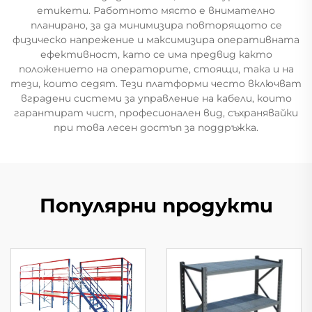
етикети. Работното място е внимателно
планирано, за да минимизира повторящото се
физическо напрежение и максимизира оперативната
ефективност, като се има предвид както
положението на операторите, стоящи, така и на
тези, които седят. Тези платформи често включват
вградени системи за управление на кабели, които
гарантират чист, професионален вид, съхранявайки
при това лесен достъп за поддръжка.
Популярни продукти