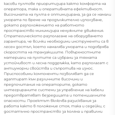
касови пултове приоритизира както комфорта на
оператора, така и оперативната ефективност.
Височината на пулта е оптимизирана, за да се намали
умората по време на продължително използване,
докато разположението на работното
пространство минимизира ненужните движения.
Стратегическото разполагане на оборудването
гарантира, че всички необходими инструменти са в
лесен достъп, което намалява умората и подобрява
скоростта на транзакциите. Повърхностните
материали на пултите са избрани за тяхната
устойчивост и лесна поддръжка, като разполагат с
антиуморни свойства и съпротива на износ.
Приспособими компоненти позволяват да се
адаптират към различните височини и
предпочитания на операторите, докато
интегрираните системи за управление на кабели
предотвратяват безредицата и потенциалните
опасности. Проектът включва разисквания за
работа както в положение стоя, така и седейки, с
достатъчно пространство за коляна и правилни