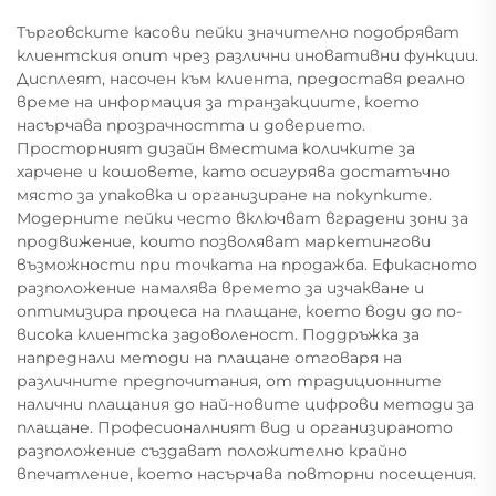
Търговските касови пейки значително подобряват
клиентския опит чрез различни иновативни функции.
Дисплеят, насочен към клиента, предоставя реално
време на информация за транзакциите, което
насърчава прозрачността и доверието.
Просторният дизайн вместима количките за
харчене и кошовете, като осигурява достатъчно
място за упаковка и организиране на покупките.
Модерните пейки често включват вградени зони за
продвижение, които позволяват маркетингови
възможности при точката на продажба. Ефикасното
разположение намалява времето за изчакване и
оптимизира процеса на плащане, което води до по-
висока клиентска задоволеност. Поддръжка за
напреднали методи на плащане отговаря на
различните предпочитания, от традиционните
налични плащания до най-новите цифрови методи за
плащане. Професионалният вид и организираното
разположение създават положително крайно
впечатление, което насърчава повторни посещения.