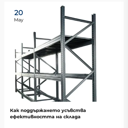
20
May
Как поддържането усъвства
ефективността на склада