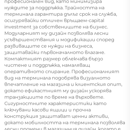
професионален вид, като минимизира
нуждите за поддръжка. Трайността на
терминала гарантира дълъг срок на служба,
осигурявайки отличен връщаем-capital
investment за собствениците на бизнес.
Модуларният му дизайн позволява лесни
усъвършенствания и модификации според
развиващите се нужди на бизнеса,
защитавайки първоначалното влагане.
Компактният размер облекчава бързо
чистене и поддръжка, намаляващ
оперативното спирание. Професионалният
вид на терминала подобрява визуалното
впечатление на магазина и клиентския опит,
докато ефикастният му дизайн ускорява
транзакциите по време на върховете.
Сигурностните характеристики като
ключувани касови ящици и прочна
конструкция защитават ценни активи,
докато мобилността на терминала позволява
лесни промени в магазинния дизайн, когато е