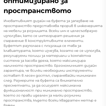
оптимизирано за
пространството
Иновативният дизайн на буфета за запазване на
пространство представлява прорив в инженерията
на мебели за розницата. Всеки инч е целесъобразно
използван, като се интегрират решения за
съхранение в конструктивните елементи.
Буфетът разполага с плъзгаща се тава за
клавиатурата, която изчезва, когато не се използва,
регулируеми полици за материали и компактна
система за касова дреха, която максимизира
наличното пространство. Ергономичният дизайн
гарантира, че всички необходими инструменти
остават в лесен достъп, съхранявайки минимален
след. Размерите на буфета са внимателно
пресметнати, за да осигурят максимална
функционалност при минимално пространство,
което го прави идеален за малки рознични
пространства, където всеки квадратен метър е
важен.