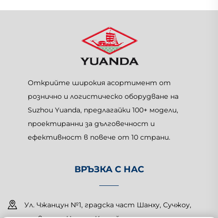
Открийте широкия асортимент от
рознично и логистическо оборудване на
Suzhou Yuanda, предлагайки 100+ модели,
проектиранни за дълговечност и
ефективност в повече от 10 страни.
ВРЪЗКА С НАС
Ул. Чжанцун №1, градска част Шанху, Сучжоу,