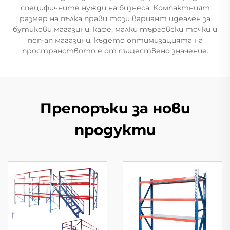
специфичните нужди на бизнеса. Компактният
размер на пълка прави този вариант идеален за
бутикови магазини, кафе, малки търговски точки и
поп-ап магазини, където оптимизацията на
пространството е от съществено значение.
Препоръки за нови
продукти