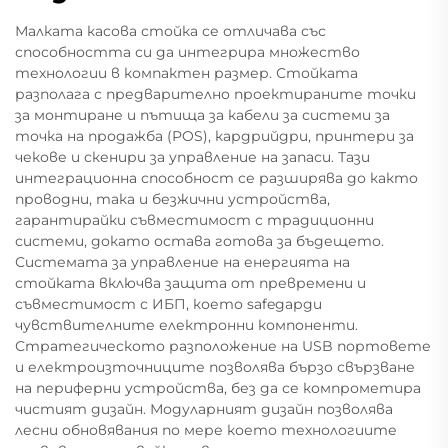
Малката касова стойка се отличава със
способността си да интегрира множество
технологии в компактен размер. Стойката
разполага с предварително проектираните точки
за монтиране и пътища за кабели за системи за
точка на продажба (POS), кардрийдри, принтери за
чекове и скенири за управление на запаси. Тази
интеграционна способност се разширява до както
проводни, така и безжични устройства,
гарантирайки съвместимост с традиционни
системи, докато остава готова за бъдещето.
Системата за управление на енергията на
стойката включва защита от превремени и
съвместимост с ИБП, което safegарди
чувствителните електронни компоненти.
Стратегическото разположение на USB портовете
и електроизточниците позволява бързо свързване
на периферни устройства, без да се компрометира
чистият дизайн. Модуларният дизайн позволява
лесни обновявания по мере което технологиите