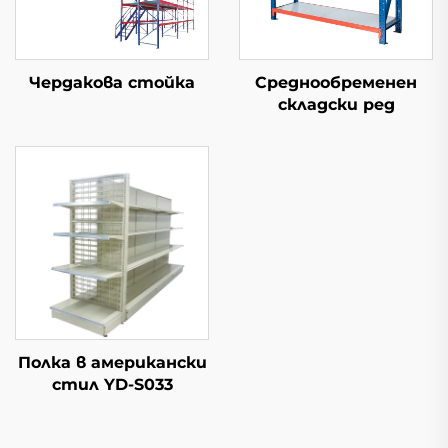
Чердакова стойка
Среднообременен
складски ред
Полка в американски
стил YD-S033