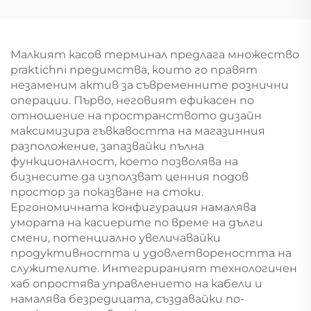
Малкият касов терминал предлага множество
praktichni предимства, които го правят
незаменим актив за съвременните рознични
операции. Първо, неговият ефикасен по
отношение на пространството дизайн
максимизира гъвкавостта на магазинния
разположение, запазвайки пълна
функционалност, което позволява на
бизнесите да използват ценния подов
простор за показване на стоки.
Ергономичната конфигурация намалява
умората на касиерите по време на дълги
смени, потенциално увеличавайки
продуктивността и удовлетвореността на
служителите. Интегрираният технологичен
хаб опростява управлението на кабели и
намалява безредицата, създавайки по-