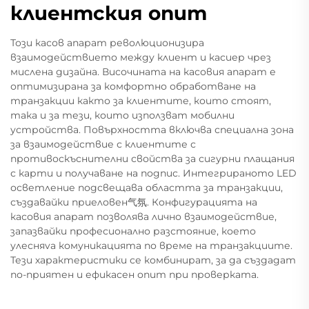
клиентския опит
Този касов апарат революционизира
взаимодействието между клиент и касиер чрез
мислена дизайна. Височината на касовия апарат е
оптимизирана за комфортно обработване на
транзакции както за клиентите, които стоят,
така и за тези, които използват мобилни
устройства. Повърхността включва специална зона
за взаимодействие с клиентите с
противоскъснителни свойства за сигурни плащания
с карти и получаване на подпис. Интегрираното LED
осветление подсвещава областта за транзакции,
създавайки приеловен气氛. Конфигурацията на
касовия апарат позволява лично взаимодействие,
запазвайки професионално разстояние, което
улесняva комуникацията по време на транзакциите.
Тези характеристики се комбинират, за да създадат
по-приятен и ефикасен опит при проверката.