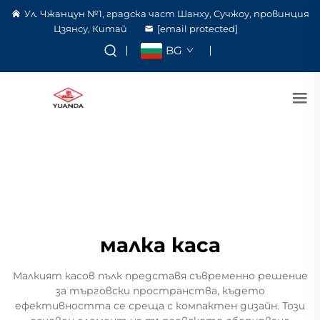
Ул. Чжанцун №1, градска част Шанху, Сучжоу, провинция
Цзянсу, Китай
[email protected]
BG
малка каса
Малкият касов пълк представя съвременно решение
за търговски пространства, където
ефективността се среща с компактен дизайн. Този