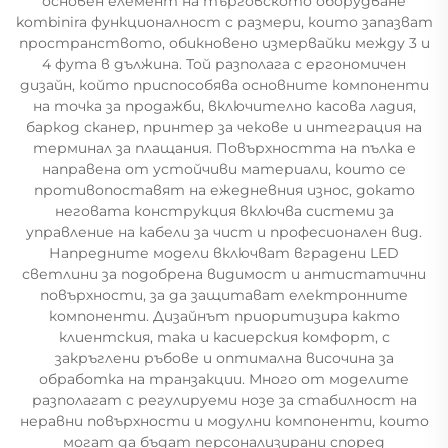
основен елемент на търговското оборудване
kombinira функционалност с размери, които запазват
пространството, обикновено измервайки между 3 и
4 фута в дължина. Той разполага с ергономичен
дизайн, който приспособява основните компоненти
на точка за продажби, включително касова ладия,
баркод сканер, принтер за чекове и интеграция на
терминал за плащания. Повърхността на пълка е
направена от устойчиви материали, които се
противопоставят на ежедневния износ, докато
неговата конструкция включва системи за
управление на кабели за чист и професионален вид.
Напредните модели включват вградени LED
светлини за подобрена видимост и антистатични
повърхности, за да защитават електронните
компоненти. Дизайнът приоритизира както
клиентския, така и касиерския комфорт, с
закръглени ръбове и оптимална височина за
обработка на транзакции. Много от моделите
разполагат с регулируеми нозе за стабилност на
неравни повърхности и модулни компоненти, които
могат да бъдат персонализирани според