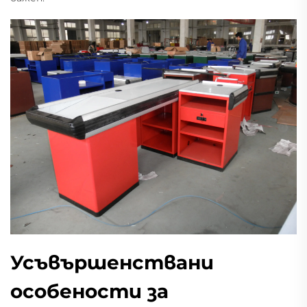
Усъвършенствани
особености за