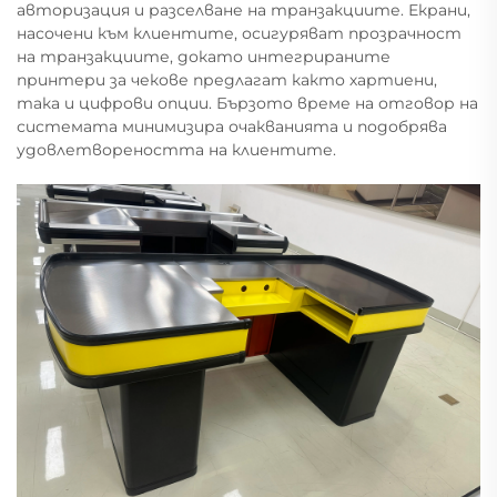
авторизация и разселване на транзакциите. Екрани,
насочени към клиентите, осигуряват прозрачност
на транзакциите, докато интегрираните
принтери за чекове предлагат както хартиени,
така и цифрови опции. Бързото време на отговор на
системата минимизира очакванията и подобрява
удовлетвореността на клиентите.