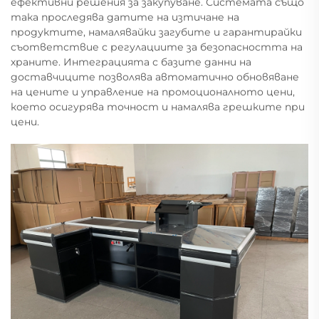
ефективни решения за закупуване. Системата също
така проследява датите на изтичане на
продуктите, намалявайки загубите и гарантирайки
съответствие с регулациите за безопасността на
храните. Интеграцията с базите данни на
доставчиците позволява автоматично обновяване
на цените и управление на промоционалното цени,
което осигурява точност и намалява грешките при
цени.