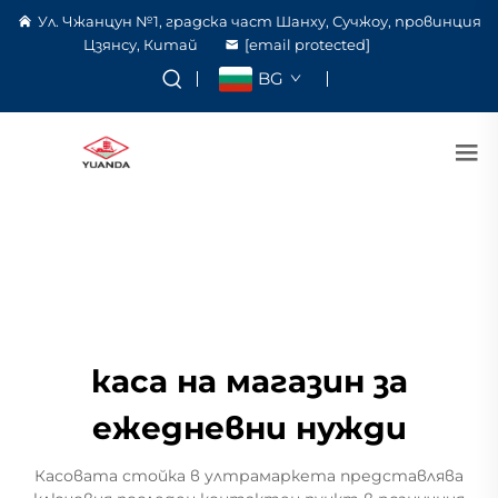
Ул. Чжанцун №1, градска част Шанху, Сучжоу, провинция
Цзянсу, Китай
[email protected]
BG
каса на магазин за
ежедневни нужди
Касовата стойка в ултрамаркета представлява