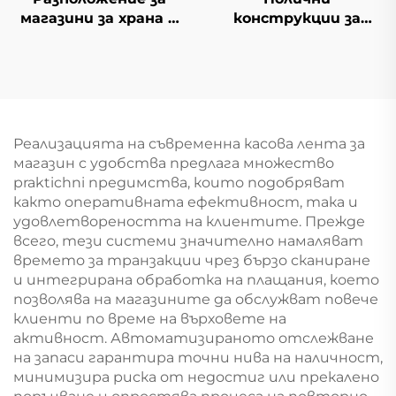
магазини за храна и
конструкции за
мини-маркет YD-
косметика Gondola
S014
YD-S004B
Реализацията на съвременна касова лента за
магазин с удобства предлага множество
praktichni предимства, които подобряват
както оперативната ефективност, така и
удовлетвореността на клиентите. Прежде
всего, тези системи значително намаляват
времето за транзакции чрез бързо сканиране
и интегрирана обработка на плащания, което
позволява на магазините да обслужват повече
клиенти по време на върховете на
активност. Автоматизираното отслежване
на запаси гарантира точни нива на наличност,
минимизира риска от недостиг или прекалено