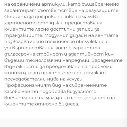
на ограничени артикули, като същевременно
гарантират съответствие на регулациите.
Опцията за цифрови чекове намалява
хартиеното отпадък и предоставя на
клиентите лесно достъпни записи за
транзакциите. Модулния дизайн на лентата
позволява лесно техническо обслужване и
усъвършенствания, което гарантира
дългосрочна стойност и адаптивност към
бъдещи технологични напредъци. Вградените
възможности за преодоляване на проблеми
минимизират простоите и поддържат
последователни нива на услуги.
Професионалният вид на съвременните
касови ленти подобрява визуалното
впечатление на магазина и перцепцията на
клиентите относно бизнеса.