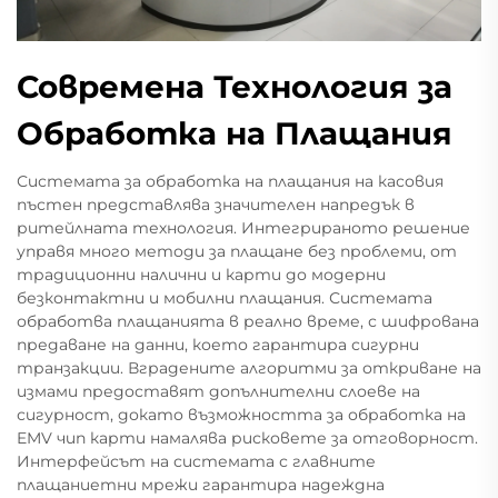
Современа Технология за
Обработка на Плащания
Системата за обработка на плащания на касовия
пъстен представлява значителен напредък в
ритейлната технология. Интегрираното решение
управя много методи за плащане без проблеми, от
традиционни налични и карти до модерни
безконтактни и мобилни плащания. Системата
обработва плащанията в реално време, с шифрована
предаване на данни, което гарантира сигурни
транзакции. Вградените алгоритми за откриване на
измами предоставят допълнителни слоеве на
сигурност, докато възможността за обработка на
EMV чип карти намалява рисковете за отговорност.
Интерфейсът на системата с главните
плащаниетни мрежи гарантира надеждна