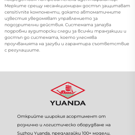
Мерките срещу несанкциониран достъп защитават
сensitivnite компоненти, докато автоматичните
известия уведомяват управлението за
подозрителни действия. Системата запазва
подробни аудиторски следи за всички транзакции и
достъп до системата, което улеснява
проучванията на загуби и гарантира съответствие
с регулациите.
Открийте широкия асортимент от
рознично и логистическо оборудване на
Suzhou Yuanda, предлагайки 100+ модели,