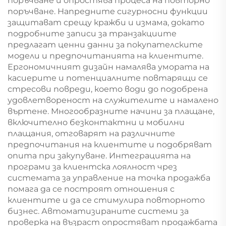
поръчване и опростява процеса на повторно
поръчване. Напредните сигурносни функции
защитават срещу кражби и измама, докато
подробните записи за транзакциите
предлагат ценни данни за покупателските
модели и предпочитанията на клиентите.
Ергономичният дизайн намалява умората на
касиерите и потенциалните повтарящи се
стресови повреди, което води до подобрена
удовлетвореност на служителите и намалено
въртене. Многообразните начини за плащане,
включително безконтактни и мобилни
плащания, отговарят на различните
предпочитания на клиентите и подобряват
опита при закупуване. Интеграцията на
програми за клиентска лоялност чрез
системата за управление на точка продажба
помага да се построят отношения с
клиентите и да се стимулира повторното
бизнес. Автоматизираните системи за
проверка на възраст опростяват продажбата