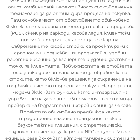
ключовия последен контактен пункт в розничния
опит, комбинирайки ефективност със съвременна
технология, за да оптимизира процеса на покупка.
Тази основна част от оборудването обикновено
включва интегрирана система за точка на продажби
(POS), скенир на баркоди, касова ладия, клиентски
дисплей и терминал за плащане с карта.
Съвременните касови стойки са проектирани с
ергономични разисквания, предлагайки удобни
работни височини за касиерите и удобни достъпни
точки за клиентите. Повърхността на стойката
осигурява достатъчно място за обработка на
стоките, като включва решения за съхранение на
торбички и често търсени артикули. Напредните
модели включват функции като интеграция на
управление на запасите, автоматични системи за
проверка на възрастта и цифрови опции за чекове.
Проектът обикновено предвижда както
традиционни налични транзакции, така и
безконтактни плащания, с стратегически
разположени четци за карти и NFC сензори. Много
единици сега включват автоматизирани системи за