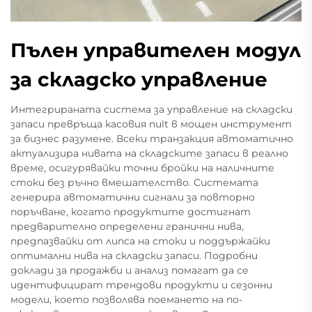
Пълен управителен модул
за складско управление
Интегрираната система за управление на складски
запаси превръща касовия пult в мощен инструмент
за бизнес разумене. Всеки транзакция автоматично
актуализира нивата на складските запаси в реално
време, осигурявайки точни бройки на наличните
стоки без ръчно вмешателство. Системата
генерира автоматични сигнали за повторно
поръчване, когато продуктите достигнат
предварително определени гранични нива,
предпазвайки от липса на стоки и поддържайки
оптимални нива на складски запаси. Подробни
доклади за продажби и анализ помагат да се
идентифицират трендови продукти и сезонни
модели, което позволява поемането на по-