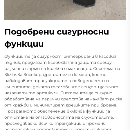
Подобрени сигурносни
функции
Функциите за сигурност, интегрирани в касовия
пъдник, предлагат всеобхватна защита срещу
различни форми на кражба и махинации. Системата
включва високоразрешителни камери, които
наблюдават транзакциите и поведението на
клиентите, докато тегловните сензори засичат
незаснетите артикули. Системите за сигурно
обработване на парични средства намаляват риска
от кражби и минимизират грешките при броене.
Програмното обеспечение включва функции за
отчитане на отговорността на служителите,
проследявайки всички транзакции и промени
посредством потребителски идентификатор.