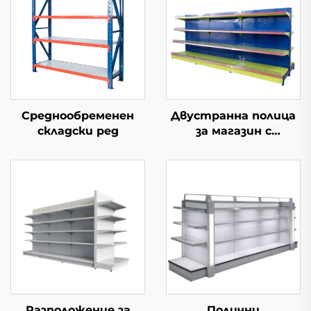
Среднообременен
Двустранна полица
складски ред
за магазин с
проводени полки YD-
S002A
Разположение за
Полични