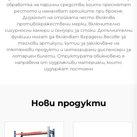
обработка на парични средства, които пресмятат
рестото и намаляват грешките при броене.
Дизайнът на стойката често включва
противокражествени мерки, включително
сигурносни камери и сензори за стоки. Допълнителни
функции могат да включват вградени весове за
теглови артикули, кутии за заключване на
тютюнови продукти и интегрирани диспенсери за
лотариен билети. Структурата обикновено е
направена от издръжливи материали, които
издържат постоянн
Нови продукти