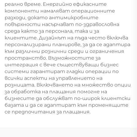
реално време. Енергийно ефикасните
компоненти намаляват операционните
разходи, докато антимикробните
повърхности насърчават по-здравословна
среда както за персонала, така и за
клиентите. Дизайнът на пъда често включва
персонализирани планирове, за да се адаптира
към различни рознични среди и ограничения
пространство. Възможностите за
интеграция с вече съществуващи бизнес
системи гарантират гладки операции по
всички аспекти на управлението на
розницата. Включването на множество опции
за обработка на плащания помогне на
бизнесите да обслужват по-широк клиентски
базата и да се адаптират към променящите
се предпочитания за плащания.