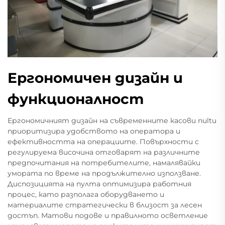
Ергономичен дизайн и
функционалност
Ергономичният дизайн на съвременните касови пultи
приоритизира удобството на оператора и
ефективността на операциите. Повърхности с
регулируема височина отговарят на различните
предпочитания на потребителите, намалявайки
умората по време на продължително използване.
Диспозицията на пулта оптимизира работния
процес, като разполага оборудването и
материалите стратегически в близост за лесен
достъп. Матови подове и правилното осветление