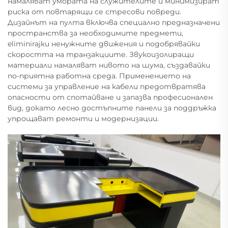
намаляват умората на служителите и минимизират
риска от повтарящи се стресови повреди.
Дизайнът на пулта включва специално предназначени
пространства за необходимите предмети,
eliminirajки ненужните движения и подобрявайки
скоростта на транзакциите. Звукоизолиращи
материали намаляват нивото на шума, създавайки
по-приятна работна среда. Применението на
системи за управление на кабели предотвратява
опасности от спотайване и запазва професионален
вид, докато лесно достъпните панели за поддръжка
упрощават ремонти и модернизации.