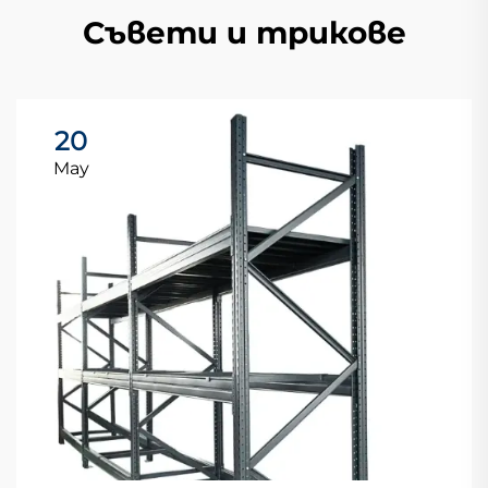
Съвети и трикове
20
May