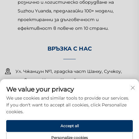
рознично и логистическо оборудване на
Suzhou Yuanda, предлагайки 100+ модели,
проектиранни за дълговечност и
ефективност в повече от 10 страни.
ВРЪЗКА С НАС
Ул. Чжанцун №1, градска част Шанху, Сучжоу,
провинция Цзянсу, Китай
We value your privacy
+86-15150179453
We use cookies and similar tools to provide our services.
If you don't want to accept all cookies, click Personalize
[email protected]
cookies.
Всички права запазени. Copyright © 2025 Suzhou Yuanda
Accept all
Commercial Products Co., Ltd.
Политика за
поверителност
Personalize cookies