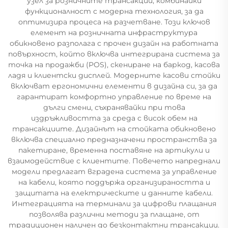
узел за розничните трансакции, комбинайки
функционалност с модерна технология, за да
оптимизира процеса на разчетване. Този ключов
елемент на розничната инфраструктура
обикновено разполага с прочен дизайн на работната
повърхност, който включва интегрирана система за
точка на продажби (POS), скениране на баркод, касова
ладя и клиентски дисплей. Модерните касови стойки
включват ергономични елементи в дизайна си, за да
гарантират комфортно управление по време на
дълги смени, съхранявайки при това
издръжливостта за среда с висок обем на
трансакциите. Дизайнът на стойката обикновено
включва специално предназначени пространства за
пакетиране, временна поставяне на артикули и
взаимодействие с клиентите. Повечето напреднали
модели предлагат вградена система за управление
на кабели, която поддържа организираността и
защитата на електрическите и данните кабели.
Интеграцията на терминали за цифрови плащания
позволява различни методи за плащане, от
традиционен наличен до безконтактни трансакции.