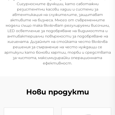
Сигурносните функции, като саботажни
резистентни касови ладии и системи за
автентикация на служителите, защитават
активите на бизнеса. Много от съвременните
модели също така включват регулируеми височини,
LED осветление за подобряване на видимостта и
антибактериални повърхности за подобряване на
хигиената. Дизайнът на стойката често включва
решения за съхранение на често нуждащи се
артикули като бонови хартии, торби и средствата
за чистота, максимизирайки операционната
ефективност.
Нови продукти