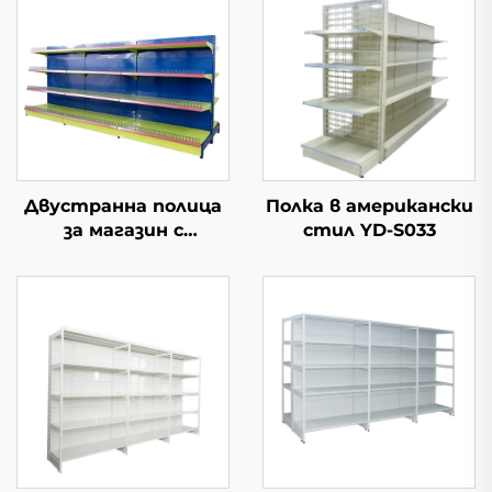
Двустранна полица
Полка в американски
за магазин с
стил YD-S033
проводени полки YD-
S002A