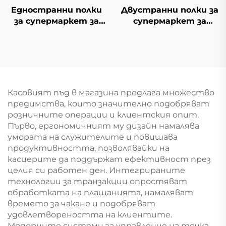
Едностранни полки
Двустранни полки за
за супермаркет за
супермаркет за
южноамерикански
южноамерикански
мини-маркети YD-
мини-маркети YD-
S008
S008A
Касовият пъд в магазина предлага множество
предимства, които значително подобряват
розничните операции и клиентския опит.
Първо, ергономичният му дизайн намалява
умората на служителите и повишава
продуктивността, позволявайки на
касиерите да поддържат ефективност през
целия си работен ден. Интегрираните
технологии за транзакции опростяват
обработката на плащанията, намаляват
времето за чакане и подобряват
удовлетвореността на клиентите.
Модерните системи за управление на точка