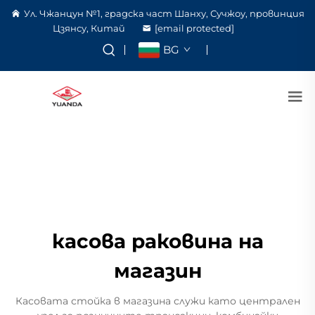
Ул. Чжанцун №1, градска част Шанху, Сучжоу, провинция
Цзянсу, Китай
[email protected]
BG
касова раковина на
магазин
Касовата стойка в магазина служи като централен