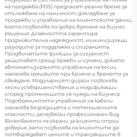
на продажба (POS) предлагат реално време за
отслежване на наличност, докладване за
продажби и управление на клиентските данни,
което позволява по-добро вземане на бизнес
решения. Длъжността гарантира
продължителна надеждност, минимизиращи
разходите за поддръжка и спиранията.
Продвинатите функции за сигурност
защитават срещу кражби и измами, докато
автоматизираното управление на кесии
намалява грешките при броене и времето за
свеждане. Модуларният дизайн позволява
лесни усъвършенствания и модификации
според променящите се нужди на бизнеса.
Подобрениятото управление на кабели
намалява безредицата и потенциалните
опасности, запазвайки професионален вид.
Включването на екрани за клиенти строи
доверие, като позволява на клиентите да
потвърждават цените и транзакциите в