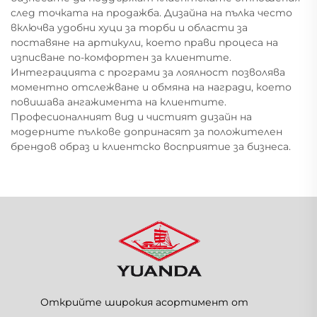
след точката на продажба. Дизайна на пълка често
включва удобни хуци за торби и области за
поставяне на артикули, което прави процеса на
изписване по-комфортен за клиентите.
Интеграцията с програми за лоялност позволява
моментно отслежване и обмяна на награди, което
повишава ангажимента на клиентите.
Професионалният вид и чистият дизайн на
модерните пълкове допринасят за положителен
брендов образ и клиентско восприятие за бизнеса.
Открийте широкия асортимент от