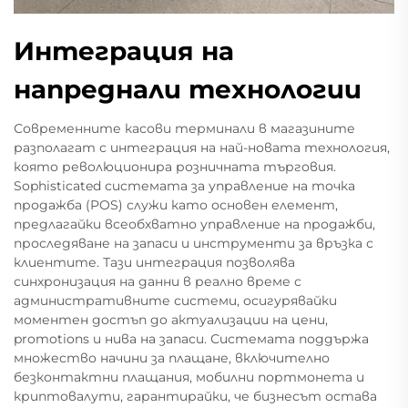
Интеграция на
напреднали технологии
Современните касови терминали в магазините
разполагат с интеграция на най-новата технология,
която революционира розничната търговия.
Sophisticated системата за управление на точка
продажба (POS) служи като основен елемент,
предлагайки всеобхватно управление на продажби,
проследяване на запаси и инструменти за връзка с
клиентите. Тази интеграция позволява
синхронизация на данни в реално време с
административните системи, осигурявайки
моментен достъп до актуализации на цени,
promotions и нива на запаси. Системата поддържа
множество начини за плащане, включително
безконтактни плащания, мобилни портмонета и
криптовалути, гарантирайки, че бизнесът остава