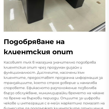
Подобряване на
клиентския опит
Касовият пълк в магазина значително подобрява
клиентския опит чрез продуман дизайн и
функционалност. Дисплеите, насочени към
клиентите, предоставят прозрачна информация за
транзакциите, което строя доверие и намалява
споровете. Ефикасното разположение позволява
бързо обслужване, минимизирайки времето на чакане
по време на върхови периоди. Опциите за цифрови
чекове и интеграция с е-мейл маркетинг помагат на
бизнесите да поддържат клиентските отношения