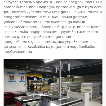
актуален спрямо променящите се предпочитания на
потребителите. Напредни протоколи за сигурност
защитават чувствителните данни на клиентите и
предотвратяват несанкционирания достъп,
докато автоматичните системи за backup
осигуряват преемчивост на бизнеса. Интеграцията
на аналитика, подкрепена от изкуствен интелект,
помага да се опознават тенденциите на
продажбите и да се оптимизира управлението на
запасите, намалявайки разходите и подобрявайки
прибылността.