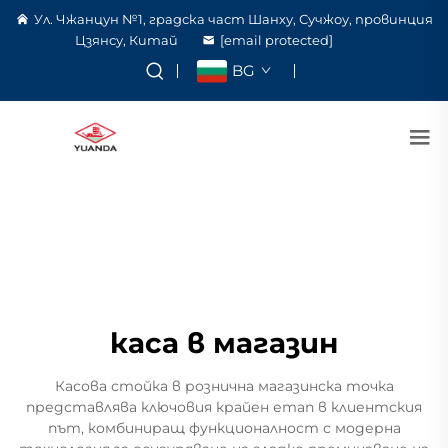
Ул. Чжанцун №1, градска част Шанху, Сучжоу, провинция
Цзянсу, Китай
[email protected]
BG
каса в магазин
Касова стойка в рознична магазинска точка
представлява ключовия крайен етап в клиентския
път, комбиниращ функционалност с модерна