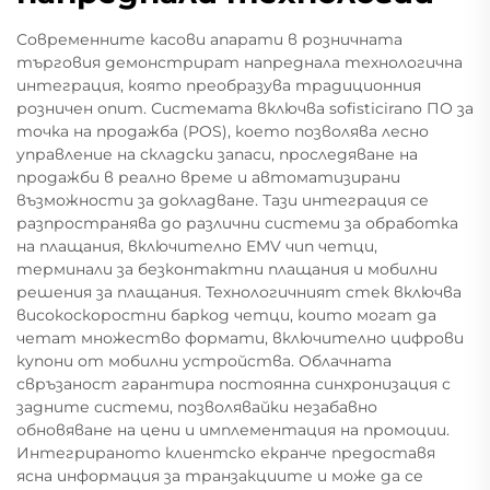
Современните касови апарати в розничната
търговия демонстрират напреднала технологична
интеграция, която преобразува традиционния
розничен опит. Системата включва sofisticirano ПО за
точка на продажба (POS), което позволява лесно
управление на складски запаси, проследяване на
продажби в реално време и автоматизирани
възможности за докладване. Тази интеграция се
разпространява до различни системи за обработка
на плащания, включително EMV чип четци,
терминали за безконтактни плащания и мобилни
решения за плащания. Технологичният стек включва
високоскоростни баркод четци, които могат да
четат множество формати, включително цифрови
купони от мобилни устройства. Облачната
свръзаност гарантира постоянна синхронизация с
задните системи, позволявайки незабавно
обновяване на цени и имплементация на промоции.
Интегрираното клиентско екранче предоставя
ясна информация за транзакциите и може да се