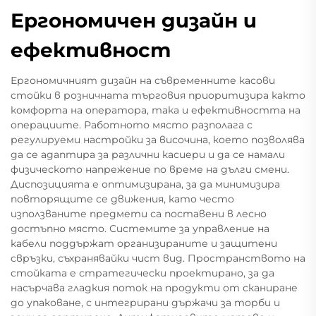
Ергономичен дизайн и
ефективност
Ергономичният дизайн на съвременните касови
стойки в розничната търговия приоритизира както
комфорта на оператора, така и ефективността на
операциите. Работното място разполага с
регулируеми настройки за височина, което позволява
да се адаптира за различни касиери и да се намали
физическото напрежение по време на дълги смени.
Диспозицията е оптимизирана, за да минимизира
повторящите се движения, като често
използваните предмети са поставени в лесно
достъпно място. Системите за управление на
кабели поддържат организираните и защитени
свръзки, съхранявайки чист вид. Пространството на
стойката е стратегически проектирано, за да
насърчава гладкия поток на продукти от сканиране
до упаковане, с интегрирани държачи за торби и