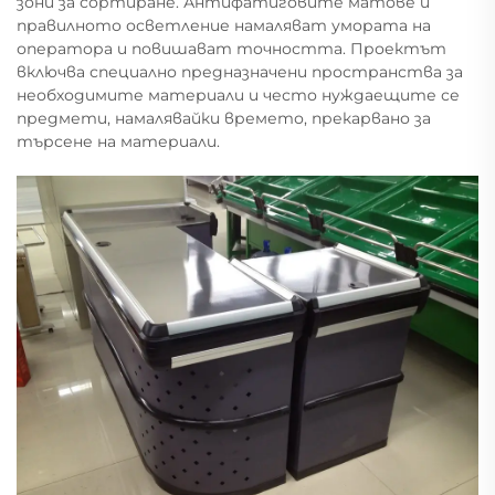
зони за сортиране. Антифатиговите матове и
правилното осветление намаляват умората на
оператора и повишават точността. Проектът
включва специално предназначени пространства за
необходимите материали и често нуждаещите се
предмети, намалявайки времето, прекарвано за
търсене на материали.