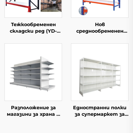
Тежкообременен
Нов
складски ред (YD-
среднообременен
S027)
складски ред
Разположение за
Едностранни полки
магазини за храна и
за супермаркет за
мини-маркет YD-
южноамерикански
S014
мини-маркети YD-