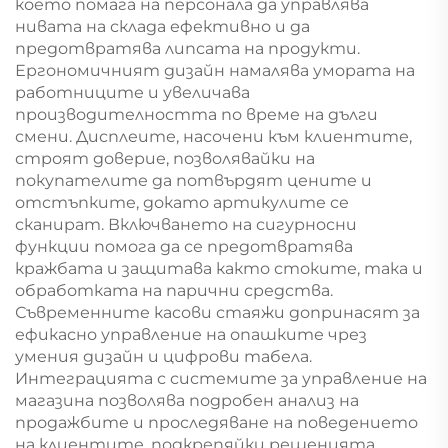
което помага на персонала да управлява
нивата на склада ефективно и да
предотвратява липсата на продукти.
Ергономичният дизайн намалява умората на
работниците и увеличава
производителността по време на дълги
смени. Дисплеите, насочени към клиентите,
строят доверие, позволявайки на
покупателите да потвърдят цените и
отстъпките, докато артикулите се
сканират. Включването на сигурносни
функции помога да се предотвратява
кражбата и защитава както стоките, така и
обработката на парични средства.
Съвременните касови стаяжи допринасят за
ефикасно управление на опашките чрез
умения дизайн и цифрови табела.
Интеграцията с системите за управление на
магазина позволява подробен анализ на
продажбите и проследяване на поведението
на клиентите, подкрепяйки решенията