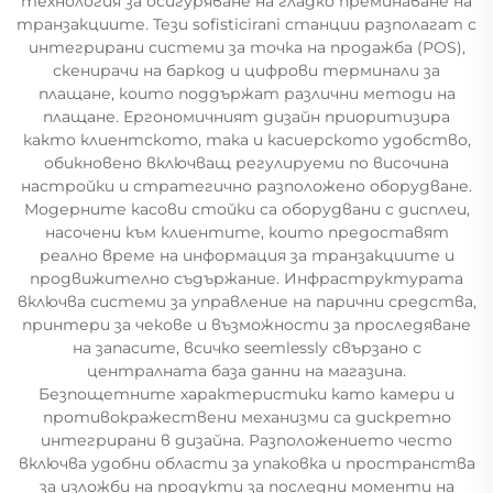
технология за осигуряване на гладко преминаване на
транзакциите. Тези sofisticirani станции разполагат с
интегрирани системи за точка на продажба (POS),
скенирачи на баркод и цифрови терминали за
плащане, които поддържат различни методи на
плащане. Ергономичният дизайн приоритизира
както клиентското, така и касиерското удобство,
обикновено включващ регулируеми по височина
настройки и стратегично разположено оборудване.
Модерните касови стойки са оборудвани с дисплеи,
насочени към клиентите, които предоставят
реално време на информация за транзакциите и
продвижително съдържание. Инфраструктурата
включва системи за управление на парични средства,
принтери за чекове и възможности за проследяване
на запасите, всичко seemlessly свързано с
централната база данни на магазина.
Безпощетните характеристики като камери и
противокражествени механизми са дискретно
интегрирани в дизайна. Разположението често
включва удобни области за упаковка и пространства
за изложби на продукти за последни моменти на