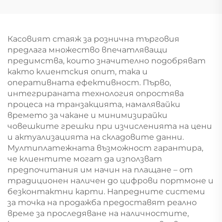
S008
Касовият стаяж за рознична търговия
предлага множество впечатляващи
предимства, които значително подобряват
както клиентския опит, така и
оперативната ефективност. Първо,
интегрираната технология опростява
процеса на транзакцията, намалявайки
времето за чакане и минимизирайки
човешките грешки при изчисленията на цени
и актуализацията на складовите данни.
Мултиплатежната възможност гарантира,
че клиентите могат да използват
предпочитания им начин на плащане – от
традиционен наличен до цифрови портмоне и
безконтактни карти. Напредните системи
за точка на продажба предоставят реално
време за проследяване на наличностите,