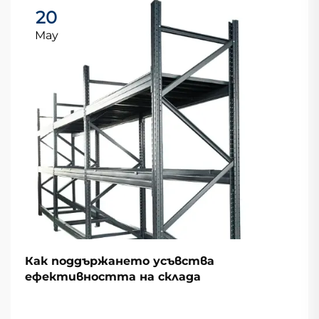
20
May
Как поддържането усъвства
ефективността на склада