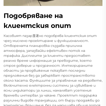
Подобряване на
клиентския опит
Касовият пазар显著но подобрява клиентския опит
чрез мислено проектиране и функционалност.
Отворената планировка създава прилична
атмосфера, запазвайки ефективен поток на
трафика. Дисплеите за клиенти предоставят
реално време информация за преводите, което
строя доверие и прозрачност. Интегрираните
области за продвижение показват последни
предложения без да забъркват пространството
около касата. Функциите за управление на редовете,
включително електронни системи за извикване и
ясни индикатори за линии, намаляват усетения
времеви интервал за чакане. Проектът поддържа
различни видове транзакции, от бързи продажби до
комплексни връщания, без да нарушава общия поток.