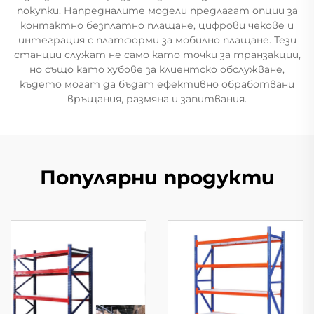
покупки. Напредналите модели предлагат опции за
контактно безплатно плащане, цифрови чекове и
интеграция с платформи за мобилно плащане. Тези
станции служат не само като точки за транзакции,
но също като хубове за клиентско обслужване,
където могат да бъдат ефективно обработвани
връщания, размяна и запитвания.
Популярни продукти