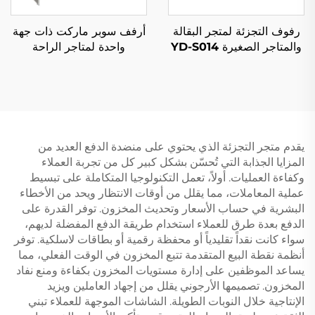
رفوف التجزئة لمتجر البقالة
أرفف سوبر ماركت ذات جهة
والمتاجر الصغيرة YD-S014
واحدة لمتاجر الراحة
الأمريكية الجنوبية YD-S008
يقدم متجر التجزئة الذي يحتوي على منضدة الدفع العديد من
المزايا الجذابة التي تُحسّن بشكل كبير كل من تجربة العملاء
وكفاءة العمليات. أولاً، تعمل التكنولوجيا المتكاملة على تبسيط
عملية المعاملات، مما يقلل من أوقات الانتظار ويحد من الأخطاء
البشرية في حساب الأسعار وتحديث المخزون. توفر القدرة على
الدفع بعدة طرق للعملاء استخدام طريقة الدفع المفضلة لديهم،
سواء كانت نقداً تقليدياً أو محفظة رقمية أو بطاقات لاسلكية. توفر
أنظمة نقطة البيع المتقدمة تتبع المخزون في الوقت الفعلي، مما
يساعد الموظفين على إدارة مستويات المخزون بكفاءة ومنع نفاد
المخزون. تصميمها الأرجوني يقلل من إجهاد العاملين ويزيد
الإنتاجية خلال النوبات الطويلة. الشاشات الموجهة للعملاء تبني