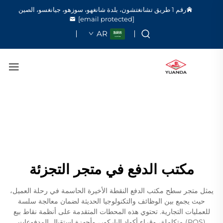
رقم 1 طريق تشانغتشون، بلدة شانغهو، سوزهو، جيانغسو، الصين
[email protected]
AR
مكتب الدفع في متجر التجزئة
يمثل متجر سطح مكتب الدفع النقطة الأخيرة الحاسمة في رحلة العميل،
حيث يجمع بين الوظائف والتكنولوجيا الحديثة لضمان معالجة سلسة
للعمليات التجارية. تحتوي هذه المحطات المتقدمة على أنظمة نقاط بيع
(POS) متكاملة، وقراء أكواد الباركور، وأجهزة استقبال المدفوعات