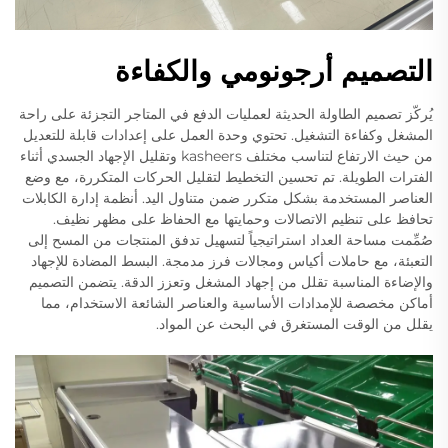
التصميم أرجونومي والكفاءة
يُركّز تصميم الطاولة الحديثة لعمليات الدفع في المتاجر التجزئة على راحة
المشغل وكفاءة التشغيل. تحتوي وحدة العمل على إعدادات قابلة للتعديل
من حيث الارتفاع لتناسب مختلف kasheers وتقليل الإجهاد الجسدي أثناء
الفترات الطويلة. تم تحسين التخطيط لتقليل الحركات المتكررة، مع وضع
العناصر المستخدمة بشكل متكرر ضمن متناول اليد. أنظمة إدارة الكابلات
تحافظ على تنظيم الاتصالات وحمايتها مع الحفاظ على مظهر نظيف.
صُمِّمت مساحة العداد استراتيجياً لتسهيل تدفق المنتجات من المسح إلى
التعبئة، مع حاملات أكياس ومجالات فرز مدمجة. البسط المضادة للإجهاد
والإضاءة المناسبة تقلل من إجهاد المشغل وتعزز الدقة. يتضمن التصميم
أماكن مخصصة للإمدادات الأساسية والعناصر الشائعة الاستخدام، مما
يقلل من الوقت المستغرق في البحث عن المواد.