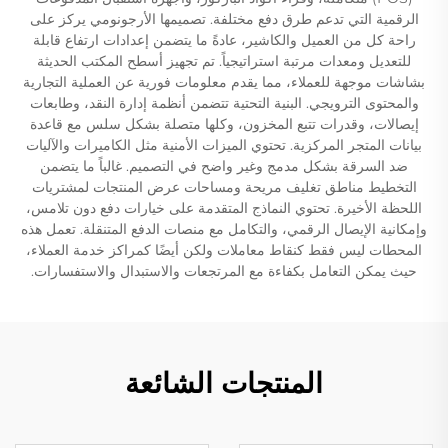
الرقمية التي تدعم طرق دفع مختلفة. تصميمها الأرجونومي يركز على
راحة كل من العميل والكاشير، عادةً ما يتضمن إعدادات ارتفاع قابلة
للتعديل ومعدات مرتبة استراتيجياً. تم تجهيز أسطح المكتب الحديثة
بشاشات موجهة للعملاء، مما يقدم معلومات فورية عن العملية التجارية
والمحتوى الترويجي. البنية التحتية تتضمن أنظمة إدارة النقد، وطابعات
إيصالات، وقدرات تتبع المخزون، وكلها متصلة بشكل سلس مع قاعدة
بيانات المتجر المركزية. تحتوي الميزات الأمنية مثل الكاميرات والآليات
ضد السرقة بشكل مدمج وغير واضح في التصميم. غالباً ما يتضمن
التخطيط مناطق تغليف مريحة ومساحات عرض المنتجات لمشتريات
اللحظة الأخيرة. تحتوي النماذج المتقدمة على خيارات دفع دون تلامس،
وإمكانية الإيصال الرقمي، والتكامل مع منصات الدفع المتنقلة. تعمل هذه
المحطات ليس فقط كنقاط معاملات ولكن أيضًا كمراكز خدمة العملاء،
حيث يمكن التعامل بكفاءة مع المرتجعات والاستبدال والاستفسارات.
المنتجات الشائعة