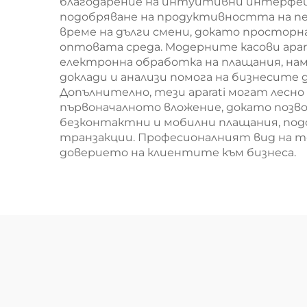
благодарение на интуитивни интерфейс
подобряване на продуктивността на пе
време на дълги смени, докато просторнат
оптовата среда. Модерните касови apa
електронна обработка на плащания, нам
доклади и анализи помога на бизнесите 
Допълнително, тези aparati могат лесно
първоначалното вложение, докато позв
безконтактни и мобилни плащания, под
транзакции. Професионалният вид на тез
доверието на клиентите към бизнеса.