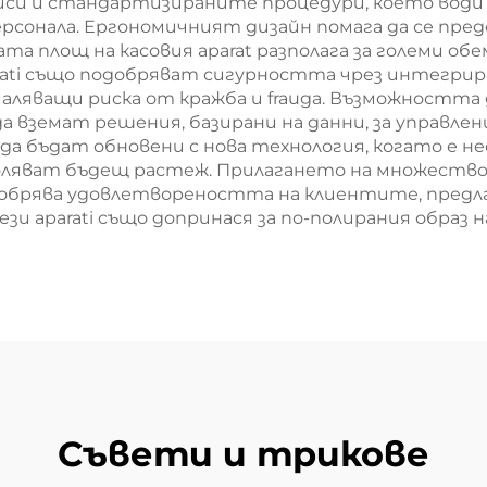
и и стандартизираните процедури, което води 
рсонала. Ергономичният дизайн помага да се пр
а площ на касовия aparat разполага за големи обе
rati също подобряват сигурността чрез интегрир
аляващи риска от кражба и frauда. Възможността
да вземат решения, базирани на данни, за управл
 да бъдат обновени с нова технология, когато е 
оляват бъдещ растеж. Прилагането на множество 
обрява удовлетвореността на клиентите, предла
и aparati също допринася за по-полирания образ н
Съвети и трикове