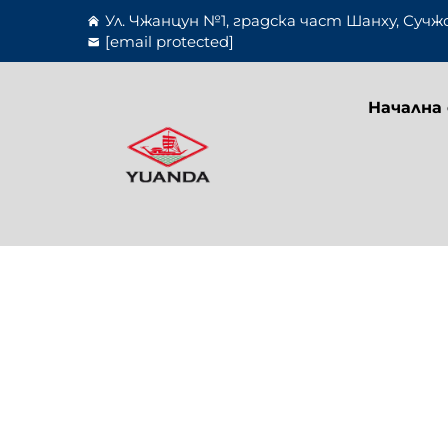
Ул. Чжанцун №1, градска част Шанху, Сучж
[email protected]
Начална