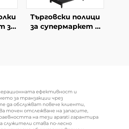
олки
Търговски полици
т за
за супермаркет и
нски
минимаркет YD-
 YD-
S009
операционната ефективност и
мето за транзакции чрез
е да обслужват повече клиенти,
ва точен отслежване на запасите,
раевността на тези aparati гарантира
а служители става по-лесно