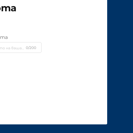
рта
ята
0/200