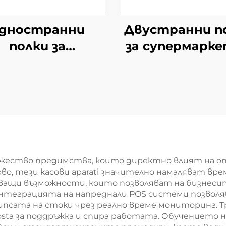
дностранни
Двустранни п
полки за
за супермарке
пермаркет за
южноамерика
оамерикански
мини-маркети
и-маркети YD-
S008A
S008
ножество предимства, които директно влият на 
, тези касови aparati значително намаляват вре
щи възможности, които позволяват на бизнесит
Интеграцията на напреднали POS системи позволя
сата на стоки чрез реално време мониторинг. Т
sta за поддръжка и спира работата. Обучението н