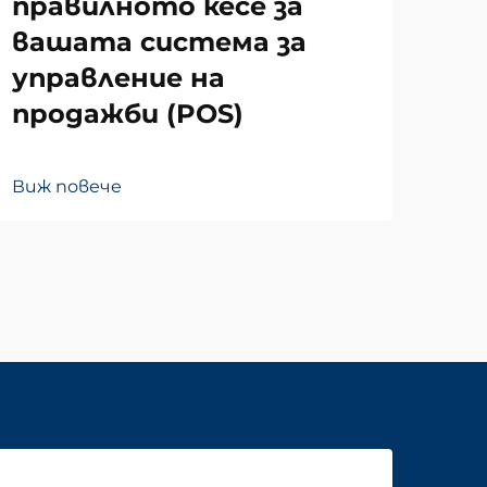
правилното кесе за
из
вашата система за
си
управление на
ро
продажби (POS)
Виж
Виж повече