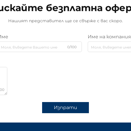
искайте безплатна офе
Нашият представител ще се свърже с вас скоро.
Име
Име на компани
0/100
000
Изпрати