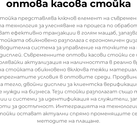
оптова касова стойка
стойка представлява ключов елемент на съвремен
технология за улесняване на процеса по обработ
ат ефективно транзакции в голям мащаб, запазв
Стойката обикновено разполага с ергономичен диз
одителна система за управление на точките на п
и дисплей. Съвременните оптови касови стойки се
зволявайки актуализация на наличността в реално
на стойката обикновено включва тежки материали
напрегнатите условия в оптовите среди. Продви
на тегло, двойни дисплеи за клиентска верификаци
нужди на бизнеса. Тези стойки разполагат също т
ии и системи за идентификация на служители, з
рти за достъпност. Интеграцията на технологии
 стойки остават актуални спрямо променящите 
методите на плащане.