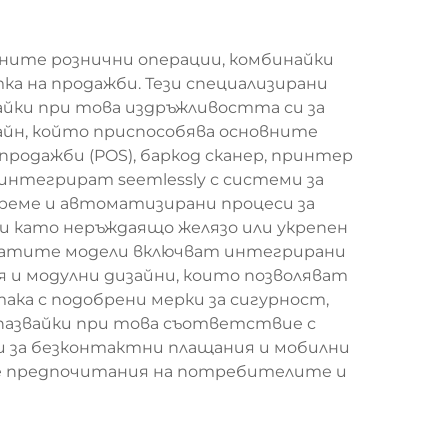
ните рознични операции, комбинайки
ка на продажби. Тези специализирани
айки при това издръжливостта си за
айн, който приспособява основните
родажби (POS), баркод сканер, принтер
 интегрират seemlessly с системи за
 време и автоматизирани процеси за
 като неръждаящо желязо или укрепен
натите модели включват интегрирани
я и модулни дизайни, които позволяват
ака с подобрени мерки за сигурност,
апазвайки при това съответствие с
 за безконтактни плащания и мобилни
се предпочитания на потребителите и