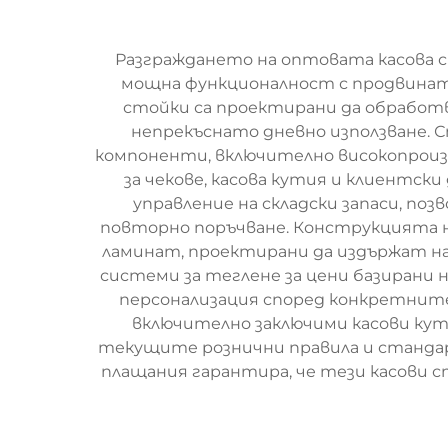
Разграждането на оптовата касова 
мощна функционалност с продвината 
стойки са проектирани да обработв
непрекъснато дневно използване. 
компоненти, включително високопроизв
за чекове, касова кутия и клиентск
управление на складски запаси, по
повторно поръчване. Конструкцията 
ламинат, проектирани да издържат 
системи за теглене за цени базирани 
персонализация според конкретните 
включително заключими касови кут
текущите рознични правила и станда
плащания гарантира, че тези касови