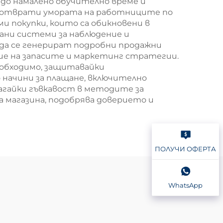
до намалено обучително време и
едотврати умората на работниците по
ми покупки, които са обикновени в
ани системи за наблюдение и
 да се генерират подробни продажни
ение на запасите и маркетинг стратегии.
необходимо, защитавайки
начини за плащане, включително
гайки гъвкавост в методите за
а магазина, подобрява доверието и
ПОЛУЧИ ОФЕРТА
WhatsApp