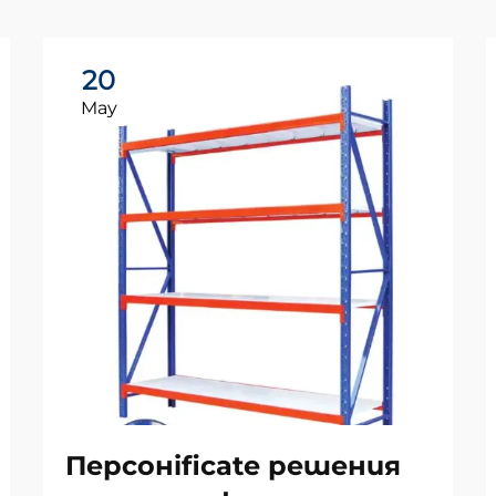
20
May
Персонificate решения