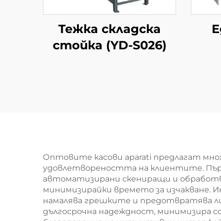
Тежка складска
Е
стойка (YD-S026)
су
южн
мин
Оптовите касови aparati предлагат м
удовлетвореността на клиентите. Първо
автоматизирани скениращи и обработва
минимизирайки времето за изчакване. 
намалява грешките и предотвратява лип
дългосрочна надеждност, минимизира co