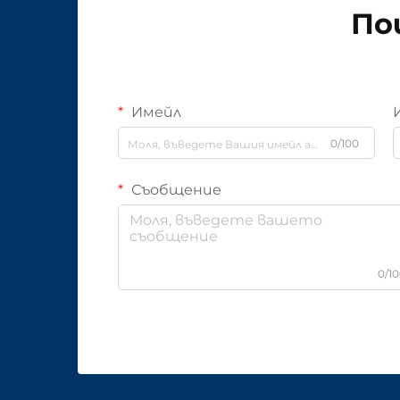
По
Имейл
0/100
Съобщение
0/1