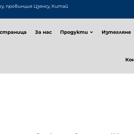
оу, провинция Цзянсу, Китай
 страница
За нас
Продукти
Изтегляне
Ко