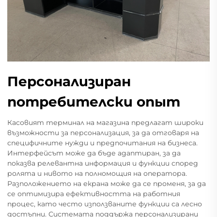
Персонализиран
потребителски опыт
Касовият терминал на магазина предлагат широки
възможности за персонализация, за да отговаря на
специфичните нужди и предпочитания на бизнеса.
Интерфейсът може да бъде адаптиран, за да
показва релевантна информация и функции според
ролята и нивото на полномощия на оператора.
Разположението на екрана може да се променя, за да
се оптимизира ефективността на работния
процес, като често използваните функции са лесно
достъпни. Системата поддържа персонализирани