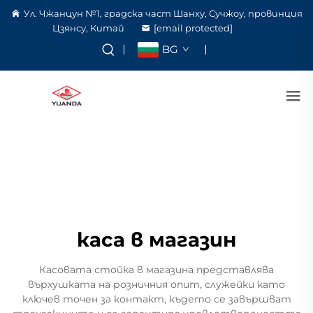
Ул. Чжанцун №1, градска част Шанху, Сучжоу, провинция
Цзянсу, Китай
[email protected]
BG
каса в магазин
Касовата стойка в магазина представлява
върхушката на розничния опит, служейки като
ключев точен за контакт, където се завършват