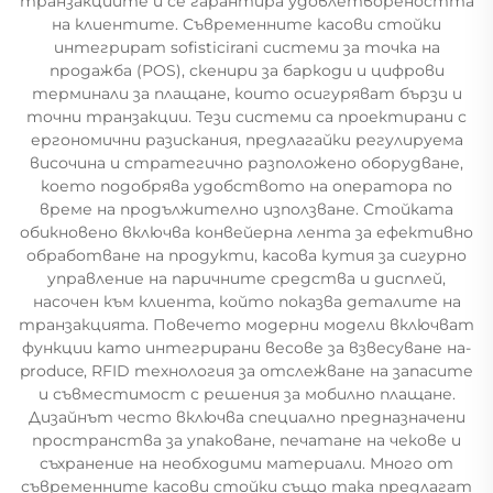
транзакциите и се гарантира удовлетвореността
на клиентите. Съвременните касови стойки
интегрират sofisticirani системи за точка на
продажба (POS), скенири за баркоди и цифрови
терминали за плащане, които осигуряват бързи и
точни транзакции. Тези системи са проектирани с
ергономични разискания, предлагайки регулируема
височина и стратегично разположено оборудване,
което подобрява удобството на оператора по
време на продължително използване. Стойката
обикновено включва конвейерна лента за ефективно
обработване на продукти, касова кутия за сигурно
управление на паричните средства и дисплей,
насочен към клиента, който показва деталите на
транзакцията. Повечето модерни модели включват
функции като интегрирани весове за взвесуване на-
produce, RFID технология за отслежване на запасите
и съвместимост с решения за мобилно плащане.
Дизайнът често включва специално предназначени
пространства за упаковане, печатане на чекове и
съхранение на необходими материали. Много от
съвременните касови стойки също така предлагат