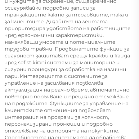
и нуждите за съхранение, същевременно
осигурявайки подробни записи за
транзакциите както за търговците, така и
за клиентите. Дизайнът на лентата
приоритезира удобството на работниците
чрез ергономични характеристики,
намаляващи умората и потенциалните
трудови травми. Продвинатите функции за
сигурност защитават срещу кражби и frauда
чрез sofistikirani системи за мониторинг и
сигурни процедури за обработка на налични
пари. Интеграцията с системите за
управление на засилвания позволява
актуализация на реално време, автоматично
повторно поръчване и прецизно отслежване
на продажбите. Функциите за управление на
клиентските отношения позволяват
интеграция на програми за лоялност,
персонализирани промоции и подробно
отслежване на историята на покупките.
Способността на системата да обработва