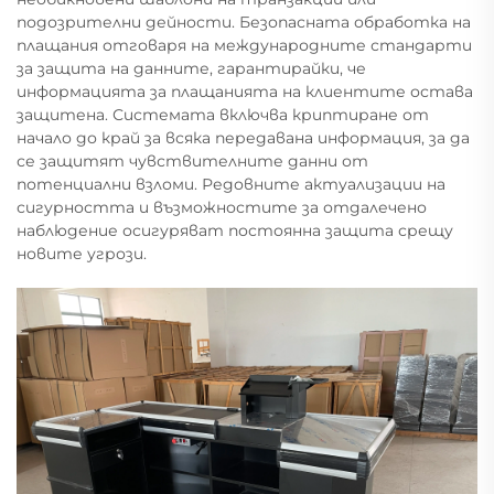
подозрителни дейности. Безопасната обработка на
плащания отговаря на международните стандарти
за защита на данните, гарантирайки, че
информацията за плащанията на клиентите остава
защитена. Системата включва криптиране от
начало до край за всяка передавана информация, за да
се защитят чувствителните данни от
потенциални взломи. Редовните актуализации на
сигурността и възможностите за отдалечено
наблюдение осигуряват постоянна защита срещу
новите угрози.