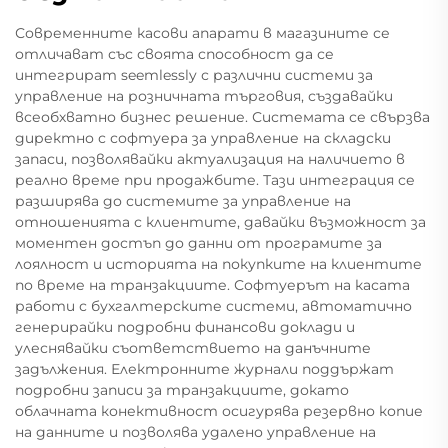
Современните касови апарати в магазините се
отличават със своята способност да се
интегрират seemlessly с различни системи за
управление на розничната търговия, създавайки
всеобхватно бизнес решение. Системата се свързва
директно с софтуера за управление на складски
запаси, позволявайки актуализация на наличието в
реално време при продажбите. Тази интеграция се
разширява до системите за управление на
отношенията с клиентите, давайки възможност за
моментен достъп до данни от програмите за
лоялност и историята на покупките на клиентите
по време на транзакциите. Софтуерът на касата
работи с бухгалтерските системи, автоматично
генерирайки подробни финансови доклади и
улеснявайки съответствието на данъчните
задължения. Електронните журнали поддържат
подробни записи за транзакциите, докато
облачната конективност осигурява резервно копие
на данните и позволява удалено управление на