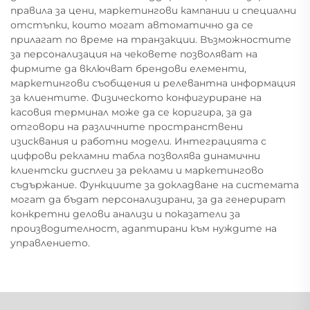
правила за цени, маркетингови кампании и специални
отстъпки, които могат автоматично да се
прилагат по време на транзакции. Възможностите
за персонализация на чековете позволяват на
фирмите да включват брендови елементи,
маркетингови съобщения и релевантна информация
за клиентите. Физическото конфигуриране на
касовия терминал може да се коригира, за да
отговори на различните пространствени
изисквания и работни модели. Интеграцията с
цифрови рекламни табла позволява динамични
клиентски дисплеи за реклами и маркетингово
съдържание. Функциите за докладване на системата
могат да бъдат персонализирани, за да генерират
конкретни делови анализи и показатели за
производителност, адаптирани към нуждите на
управлението.