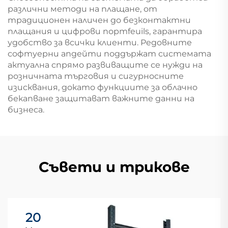
различни методи на плащане, от
традиционен наличен до безконтактни
плащания и цифрови портfeuils, гарантира
удобство за всички клиенти. Редовните
софтуерни апдейти поддържат системата
актуална спрямо развиващите се нужди на
розничната търговия и сигурносните
изисквания, докато функциите за облачно
бекапване защитават важните данни на
бизнеса.
Съвети и трикове
20