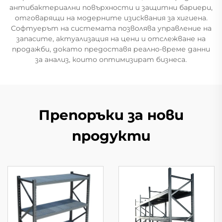
антибактериални повърхности и защитни бариери,
отговарящи на модерните изисквания за хигиена.
Софтуерът на системата позволява управление на
запасите, актуализация на цени и отслежване на
продажби, докато предоставя реално-време данни
за анализ, които оптимизират бизнеса.
Препоръки за нови
продукти