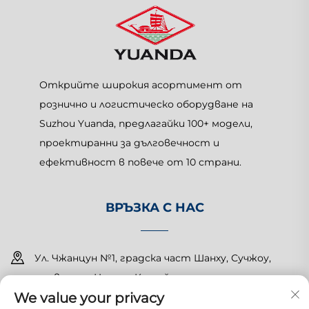
Открийте широкия асортимент от
рознично и логистическо оборудване на
Suzhou Yuanda, предлагайки 100+ модели,
проектиранни за дълговечност и
ефективност в повече от 10 страни.
ВРЪЗКА С НАС
Ул. Чжанцун №1, градска част Шанху, Сучжоу,
провинция Цзянсу, Китай
We value your privacy
+86-15150179453