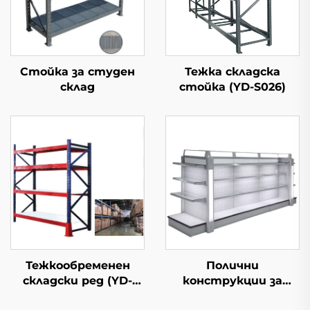
Стойка за студен
Тежка складска
склад
стойка (YD-S026)
Тежкообременен
Полични
складски ред (YD-
конструкции за
S027)
косметика Gondola