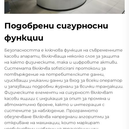
Подобрени сигурносни
функции
Безопасността е ключова функция на съвременните
касови апарати, включваща няколко слоя за защита
на както физическите, така и цифровите активи.
Системата включва sofisticirani протоколи за
потвърждение на потребителските данни,
изискващи уникални данни за вход за всеки оператор
и запазващи подробни журнали за всички транзакции.
Физическите елементи на сигурност включват
касови ящици с индикация за опит за промяна и
автоматично броене, както и интеграция с
системите за наблюдение. Програмното
обезпечване включва напреднали алгоритми за
откриване на махинации, които маркират
необикновени шаблони на транзакции или