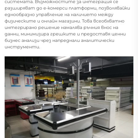
системата. Възможностите за интеграция се
разширяват до е-комерси платформи, позволявайки
еднообразно управление на наличието между
физическите и онлайн магазини. Това всеобхватно
интегрирано решение намалява ръчния внос на
данни, минимизира грешките и предоставя ценни
бизнес анализи чрез напреднали аналитически
инструменти.