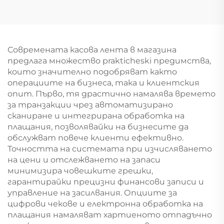
YD-S004B
Современата касова лента в магазина
предлага множество prakticheski предимства,
които значително подобряват както
операциите на бизнеса, така и клиентския
опит. Първо, тя драстично намалява времето
за транзакции чрез автоматизирано
сканиране и интегрирана обработка на
плащания, позволявайки на бизнесите да
обслужват повече клиенти ефективно.
Точността на системата при изчисляването
на цени и отслежването на запаси
минимизира човешките грешки,
гарантирайки прецизни финансови записи и
управление на засилвания. Опциите за
цифрови чекове и електронна обработка на
плащания намаляват хартиеното отпадъчно