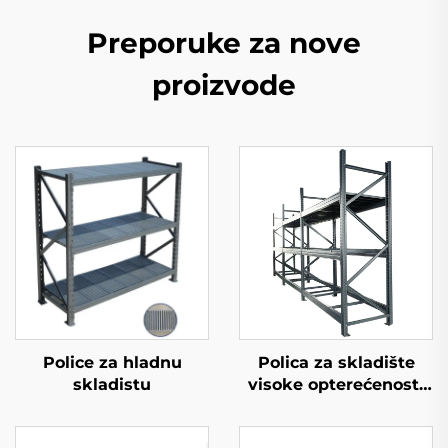
Preporuke za nove
proizvode
Police za hladnu
Polica za skladište
skladistu
visoke opterećenosti
(YD-S026)