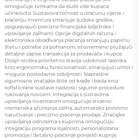
omogućuje tvrtkama da služe više kupaca
učinkovito. Sustavova točnost u izračunu cijene i
praćenju inventura smanjuje ljudske greške,
osiguravajući precizne financijske bilježnike i
upravljanje zalihami. Opcije digitalnih računa i
elektronska obrađivanja plaćanja smanjuju papirnu
štetu i potrebe za pohranom, istovremeno pružajući
detaljne zapise transakcija za prodavače i kupce.
Dizajn stolika prioritetno stavlja udobnost radnika
kroz ergonomsku funkcionalnost, smanjujući umor i
moguće poslodavne ozbiljnosti. Napredne
sigurnosne značajke štite od krađe i beda kroz
sofisticirane sustave nadzora i sigurne procedure
rukovanja novcem. Integracija s sustavima
upravljanja inventarom omogućuje stvarno-
vremenska ažuriranja zaliha, automatsko ponovno
naručivanje i precizno praćenje prodaje. Značajke
upravljanja odnosima s kupcima omogućuju
integraciju programa lojalnosti, personalizirana
promocija i detaljno praćenje povijesti kupnje.