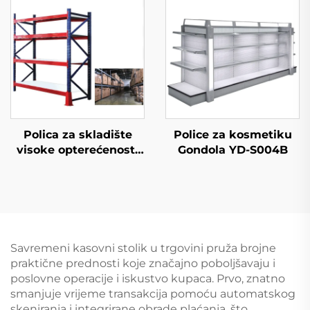
Polica za skladište
Police za kosmetiku
visoke opterećenosti
Gondola YD-S004B
(YD-S027)
Savremeni kasovni stolik u trgovini pruža brojne
praktične prednosti koje značajno poboljšavaju i
poslovne operacije i iskustvo kupaca. Prvo, znatno
smanjuje vrijeme transakcija pomoću automatskog
skeniranja i integrirane obrade plaćanja, što