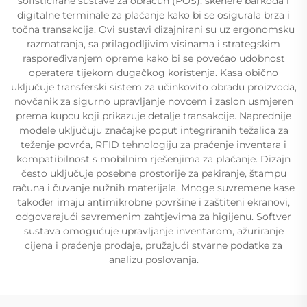
sofisticirane sustave za obračun (POS), skenere barkoda i
digitalne terminale za plaćanje kako bi se osigurala brza i
točna transakcija. Ovi sustavi dizajnirani su uz ergonomsku
razmatranja, sa prilagodljivim visinama i strategskim
raspoređivanjem opreme kako bi se povećao udobnost
operatera tijekom dugačkog koristenja. Kasa obično
uključuje transferski sistem za učinkovito obradu proizvoda,
novčanik za sigurno upravljanje novcem i zaslon usmjeren
prema kupcu koji prikazuje detalje transakcije. Naprednije
modele uključuju značajke poput integriranih težalica za
teženje povrća, RFID tehnologiju za praćenje inventara i
kompatibilnost s mobilnim rješenjima za plaćanje. Dizajn
često uključuje posebne prostorije za pakiranje, štampu
računa i čuvanje nužnih materijala. Mnoge suvremene kase
također imaju antimikrobne površine i zaštiteni ekranovi,
odgovarajući savremenim zahtjevima za higijenu. Softver
sustava omogućuje upravljanje inventarom, ažuriranje
cijena i praćenje prodaje, pružajući stvarne podatke za
analizu poslovanja.