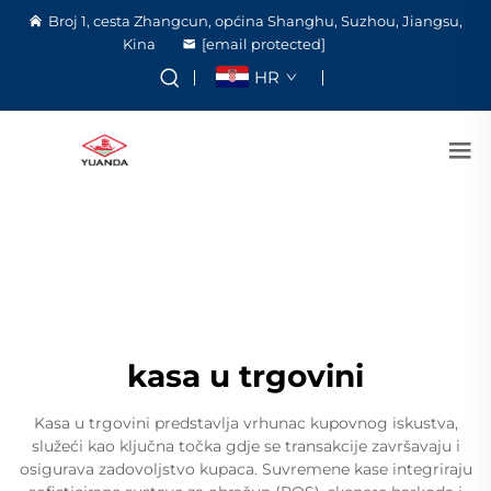
Broj 1, cesta Zhangcun, općina Shanghu, Suzhou, Jiangsu,
Kina
[email protected]
HR
kasa u trgovini
Kasa u trgovini predstavlja vrhunac kupovnog iskustva,
služeći kao ključna točka gdje se transakcije završavaju i
osigurava zadovoljstvo kupaca. Suvremene kase integriraju