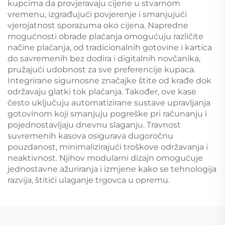
kupcima da provjeravaju cijene u stvarnom
vremenu, izgrađujući povjerenje i smanjujući
vjerojatnost sporazuma oko cijena. Napredne
mogućnosti obrade plaćanja omogućuju različite
načine plaćanja, od tradicionalnih gotovine i kartica
do savremenih bez dodira i digitalnih novčanika,
pružajući udobnost za sve preferencije kupaca.
Integrirane sigurnosne značajke štite od krađe dok
održavaju glatki tok plaćanja. Također, ove kase
često uključuju automatizirane sustave upravljanja
gotovinom koji smanjuju pogreške pri računanju i
pojednostavljaju dnevnu slaganju. Travnost
suvremenih kasova osigurava dugoročnu
pouzdanost, minimalizirajući troškove održavanja i
neaktivnost. Njihov modularni dizajn omogućuje
jednostavne ažuriranja i izmjene kako se tehnologija
razvija, štitići ulaganje trgovca u opremu.