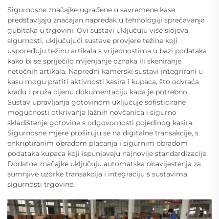
Sigurnosne značajke ugrađene u savremene kase
predstavljaju značajan napredak u tehnologiji sprečavanja
gubitaka u trgovini. Ovi sustavi uključuju više slojeva
sigurnosti, uključujući sustave provjere težine koji
uspoređuju težinu artikala s vrijednostima u bazi podataka
kako bi se spriječilo mijenjanje oznaka ili skeniranje
netočnih artikala. Napredni kamerski sustavi integrirani u
kasu mogu pratiti aktivnosti kasira i kupaca, što odvraća
krađu i pruža cijenu dokumentaciju kada je potrebno.
Sustav upravljanja gotovinom uključuje sofisticirane
mogućnosti otkrivanja lažnih novčanica i sigurno
skladištenje gotovine s odgovornosti pojedinog kasira.
Sigurnosne mjere proširuju se na digitalne transakcije, s
enkriptiranim obradom plaćanja i sigurnim obradom
podataka kupaca koji ispunjavaju najnovije standardizacije.
Dodatne značajke uključuju automatska obavijestenja za
sumnjive uzorke transakcija i integraciju s sustavima
sigurnosti trgovine.