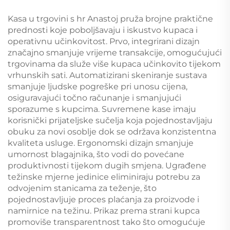
Kasa u trgovini s hr Anastoj pruža brojne praktične
prednosti koje poboljšavaju i iskustvo kupaca i
operativnu učinkovitost. Prvo, integrirani dizajn
značajno smanjuje vrijeme transakcije, omogućujući
trgovinama da služe više kupaca učinkovito tijekom
vrhunskih sati. Automatizirani skeniranje sustava
smanjuje ljudske pogreške pri unosu cijena,
osiguravajući točno računanje i smanjujući
sporazume s kupcima. Suvremene kase imaju
korisnički prijateljske sučelja koja pojednostavljaju
obuku za novi osoblje dok se održava konzistentna
kvaliteta usluge. Ergonomski dizajn smanjuje
umornost blagajnika, što vodi do povećane
produktivnosti tijekom dugih smjena. Ugrađene
težinske mjerne jedinice eliminiraju potrebu za
odvojenim stanicama za teženje, što
pojednostavljuje proces plaćanja za proizvode i
namirnice na težinu. Prikaz prema strani kupca
promoviše transparentnost tako što omogućuje