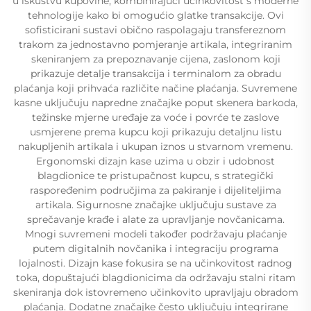
u iskustvu kupovine, kombinirajući učinkovitost s moderne
tehnologije kako bi omogućio glatke transakcije. Ovi
sofisticirani sustavi obično raspolagaju transfereznom
trakom za jednostavno pomjeranje artikala, integriranim
skeniranjem za prepoznavanje cijena, zaslonom koji
prikazuje detalje transakcija i terminalom za obradu
plaćanja koji prihvaća različite načine plaćanja. Suvremene
kasne uključuju napredne značajke poput skenera barkoda,
težinske mjerne uređaje za voće i povrće te zaslove
usmjerene prema kupcu koji prikazuju detaljnu listu
nakupljenih artikala i ukupan iznos u stvarnom vremenu.
Ergonomski dizajn kase uzima u obzir i udobnost
blagdionice te pristupačnost kupcu, s strategički
raspoređenim područjima za pakiranje i dijeliteljima
artikala. Sigurnosne značajke uključuju sustave za
sprečavanje krađe i alate za upravljanje novčanicama.
Mnogi suvremeni modeli također podržavaju plaćanje
putem digitalnih novčanika i integraciju programa
lojalnosti. Dizajn kase fokusira se na učinkovitost radnog
toka, dopuštajući blagdionicima da održavaju stalni ritam
skeniranja dok istovremeno učinkovito upravljaju obradom
plaćanja. Dodatne značajke često uključuju integrirane