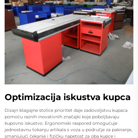
Optimizacija iskustva kupca
Dizajn blagajne stolice prioritet daje zadovoljstvu kupaca
pomoću raznih inovativnih značajki koje poboljšavaju
kupovno iskustvo. Ergonomski raspored omogućuje
jednostavnu tokanju artikala s voza u područje za pakiranje,
smanjujući čekanje i fizičku napetost za oba kupce i