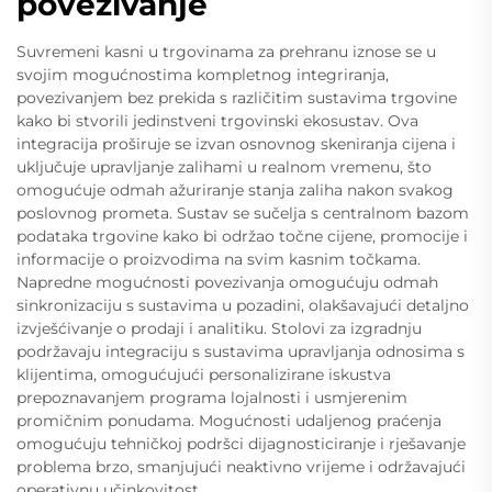
povezivanje
Suvremeni kasni u trgovinama za prehranu iznose se u
svojim mogućnostima kompletnog integriranja,
povezivanjem bez prekida s različitim sustavima trgovine
kako bi stvorili jedinstveni trgovinski ekosustav. Ova
integracija proširuje se izvan osnovnog skeniranja cijena i
uključuje upravljanje zalihami u realnom vremenu, što
omogućuje odmah ažuriranje stanja zaliha nakon svakog
poslovnog prometa. Sustav se sučelja s centralnom bazom
podataka trgovine kako bi održao točne cijene, promocije i
informacije o proizvodima na svim kasnim točkama.
Napredne mogućnosti povezivanja omogućuju odmah
sinkronizaciju s sustavima u pozadini, olakšavajući detaljno
izvješćivanje o prodaji i analitiku. Stolovi za izgradnju
podržavaju integraciju s sustavima upravljanja odnosima s
klijentima, omogućujući personalizirane iskustva
prepoznavanjem programa lojalnosti i usmjerenim
promičnim ponudama. Mogućnosti udaljenog praćenja
omogućuju tehničkoj podršci dijagnosticiranje i rješavanje
problema brzo, smanjujući neaktivno vrijeme i održavajući
operativnu učinkovitost.