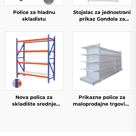
Police za hladnu
Stojalac za jednostrani
skladistu
prikaz Gondola za
trgovinske stolove YD-
S002
Nova polica za
Prikazne police za
skladište srednje
maloprodajne trgovine
opterećenosti
YD-S034