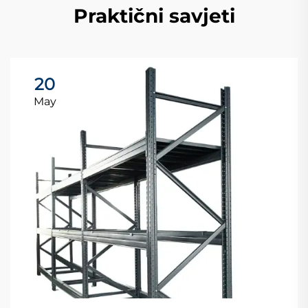
Praktični savjeti
20
May