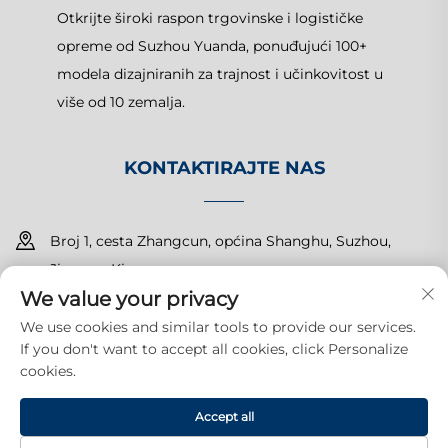
Otkrijte široki raspon trgovinske i logističke
opreme od Suzhou Yuanda, ponuđujući 100+
modela dizajniranih za trajnost i učinkovitost u
više od 10 zemalja.
KONTAKTIRAJTE NAS
Broj 1, cesta Zhangcun, općina Shanghu, Suzhou,
Jiangsu, Kina
We value your privacy
+86-15150179453
We use cookies and similar tools to provide our services.
If you don't want to accept all cookies, click Personalize
[email protected]
cookies.
Accept all
Autorska prava © 2025 Suzhou Yuanda Commercial Products
Co., Ltd. Sva prava pridržana.
Politika privatnosti