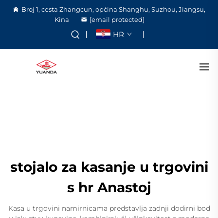
Broj 1, cesta Zhangcun, općina Shanghu, Suzhou, Jiangsu,
Kina
[email protected]
HR
stojalo za kasanje u trgovini
s hr Anastoj
Kasa u trgovini namirnicama predstavlja zadnji dodirni bod