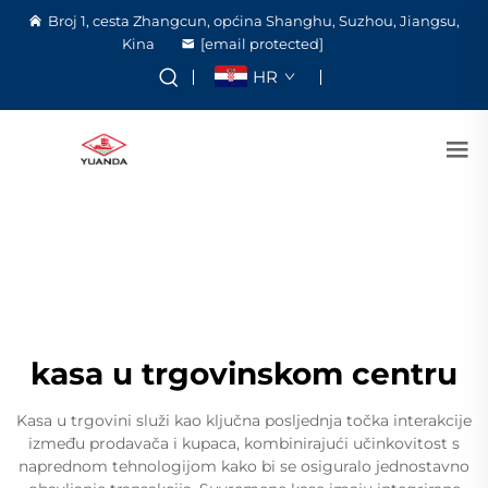
Broj 1, cesta Zhangcun, općina Shanghu, Suzhou, Jiangsu,
Kina
[email protected]
HR
kasa u trgovinskom centru
Kasa u trgovini služi kao ključna posljednja točka interakcije
između prodavača i kupaca, kombinirajući učinkovitost s
naprednom tehnologijom kako bi se osiguralo jednostavno