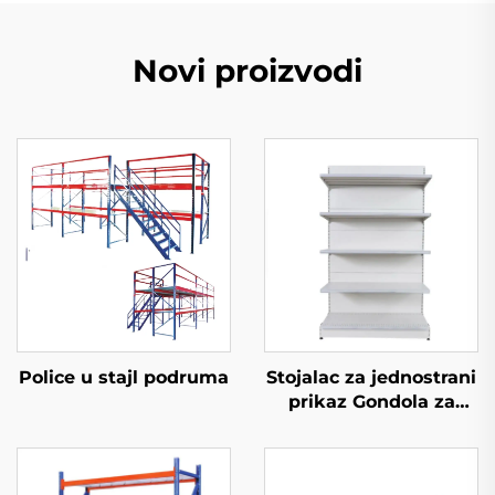
Novi proizvodi
Police u stajl podruma
Stojalac za jednostrani
prikaz Gondola za
trgovinske stolove YD-
S002