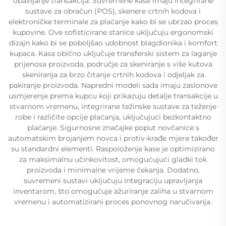
obavljanje transakcija. Suvremene kase imaju integrirane
sustave za obračun (POS), skenere crtnih kodova i
elektroničke terminale za plaćanje kako bi se ubrzao proces
kupovine. Ove sofisticirane stanice uključuju ergonomski
dizajn kako bi se poboljšao udobnost blagdionika i komfort
kupaca. Kasa obično uključuje transferski sistem za laganje
prijenosa proizvoda, područje za skeniranje s više kutova
skeniranja za brzo čitanje crtnih kodova i odjeljak za
pakiranje proizvoda. Napredni modeli sada imaju zaslonove
usmjerenje prema kupcu koji prikazuju detalje transakcije u
stvarnom vremenu, integrirane težinske sustave za teženje
robe i različite opcije plaćanja, uključujući bezkontaktno
plaćanje. Sigurnosne značajke poput novčanice s
automatskim brojanjem novca i protiv-krađe mjere također
su standardni elementi. Raspoloženje kase je optimizirano
za maksimalnu učinkovitost, omogućujući gladki tok
proizvoda i minimalne vrijeme čekanja. Dodatno,
suvremeni sustavi uključuju integraciju upravljanja
inventarom, što omogućuje ažuriranje zaliha u stvarnom
vremenu i automatizirani proces ponovnog naručivanja.