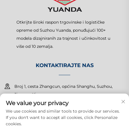
Otkrijte široki raspon trgovinske i logističke
opreme od Suzhou Yuanda, ponuđujući 100+
modela dizajniranih za trajnost i učinkovitost u
više od 10 zemalja.
KONTAKTIRAJTE NAS
Broj 1, cesta Zhangcun, općina Shanghu, Suzhou,
Jiangsu, Kina
We value your privacy
+86-15150179453
We use cookies and similar tools to provide our services.
If you don't want to accept all cookies, click Personalize
[email protected]
cookies.