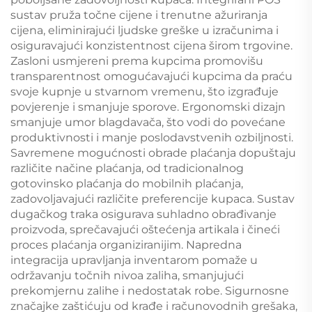
sustav pruža točne cijene i trenutne ažuriranja
cijena, eliminirajući ljudske greške u izračunima i
osiguravajući konzistentnost cijena širom trgovine.
Zasloni usmjereni prema kupcima promovišu
transparentnost omogućavajući kupcima da praću
svoje kupnje u stvarnom vremenu, što izgrađuje
povjerenje i smanjuje sporove. Ergonomski dizajn
smanjuje umor blagdavača, što vodi do povećane
produktivnosti i manje poslodavstvenih ozbiljnosti.
Savremene mogućnosti obrade plaćanja dopuštaju
različite načine plaćanja, od tradicionalnog
gotovinsko plaćanja do mobilnih plaćanja,
zadovoljavajući različite preferencije kupaca. Sustav
dugačkog traka osigurava suhladno obrađivanje
proizvoda, sprečavajući oštećenja artikala i čineći
proces plaćanja organiziranijim. Napredna
integracija upravljanja inventarom pomaže u
održavanju točnih nivoa zaliha, smanjujući
prekomjernu zalihe i nedostatak robe. Sigurnosne
značajke zaštićuju od krađe i računovodnih grešaka,