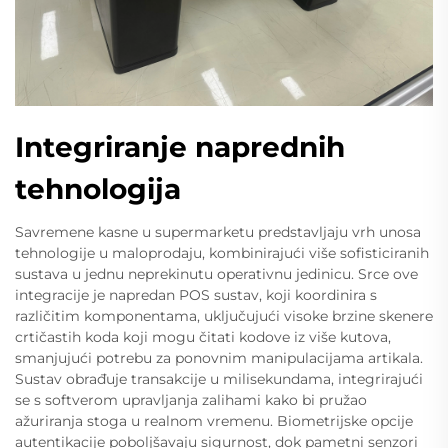
Integriranje naprednih
tehnologija
Savremene kasne u supermarketu predstavljaju vrh unosa
tehnologije u maloprodaju, kombinirajući više sofisticiranih
sustava u jednu neprekinutu operativnu jedinicu. Srce ove
integracije je napredan POS sustav, koji koordinira s
različitim komponentama, uključujući visoke brzine skenere
crtičastih koda koji mogu čitati kodove iz više kutova,
smanjujući potrebu za ponovnim manipulacijama artikala.
Sustav obrađuje transakcije u milisekundama, integrirajući
se s softverom upravljanja zalihami kako bi pružao
ažuriranja stoga u realnom vremenu. Biometrijske opcije
autentikacije poboljšavaju sigurnost, dok pametni senzori