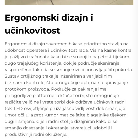
Ergonomski dizajn i
učinkovitost
Ergonomski dizajn savremenih kasa prioritetno stavlja na
udobnost operatera i učinkovitost rada. Visina kasne kontra
je pažljivo izračunata kako bi se smanjila napetost tijekom
dugo trajajućeg korištenja, dok je područje skeniranja
raspoređeno tako da se smanje rizi ci ponavljajućih pokreta.
Sustav prtljižnog traka je inženiriran s varijabilnim
brzinama kontrole, što omogućuje optimalno upravljanje
protokom proizvoda. Područje za pakiranje ima
prilagodljive platforme i držače torbi, što omogućuje
različite veličine i vrste torbi dok održava učinkovit radni
tok. LED osvjetljenje pruža jasnu vidljivost dok smanjuje
umor očiju, a proti-umor matice štite blagajnike tijekom
dugih smjena. Cijeli radni stol je dizajniran kako bi se
smanjio dosezanje i okretanje, stvarajući udobniji i
produktivniji radni okruženje.