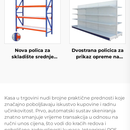
Nova polica za
Dvostrana policica za
skladište srednje
prikaz opreme na
opterećenosti
prodaju YD-S003A
Kasa u trgovini nudi brojne praktične prednosti koje
značajno poboljšavaju iskustvo kupovine i radnu
učinkovitost. Prvo, automatski sustav skeniranja
znatno smanjuje vrijeme transakcija u odnosu na
ručni unos cijena, što vodi do kraćih redova i
poboljšane zadovoljnosti kupaca. Integrirani POS