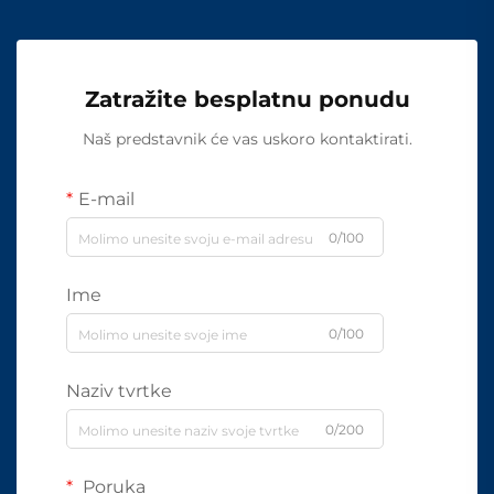
Zatražite besplatnu ponudu
Naš predstavnik će vas uskoro kontaktirati.
E-mail
0/100
Ime
0/100
Naziv tvrtke
0/200
Poruka