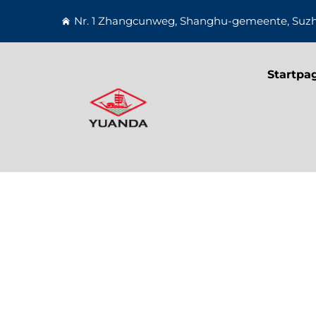
Nr. 1 Zhangcunweg, Shanghu-gemeente, Suzho
Startpa