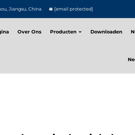
u, Jiangsu, China
[email protected]
gina
Over Ons
Producten
Downloaden
N
Ne