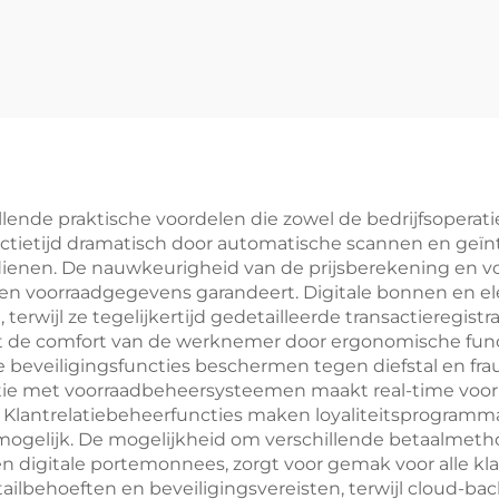
ende praktische voordelen die zowel de bedrijfsoperatie
actietijd dramatisch door automatische scannen en geï
ienen. De nauwkeurigheid van de prijsberekening en vo
ie en voorraadgegevens garandeert. Digitale bonnen en e
erwijl ze tegelijkertijd gedetailleerde transactieregistr
ert de comfort van de werknemer door ergonomische func
e beveiligingsfuncties beschermen tegen diefstal en 
atie met voorraadbeheersysteemen maakt real-time voo
 Klantrelatiebeheerfuncties maken loyaliteitsprogramma
mogelijk. De mogelijkheid om verschillende betaalmetho
en digitale portemonnees, zorgt voor gemak voor alle k
ilbehoeften en beveiligingsvereisten, terwijl cloud-ba