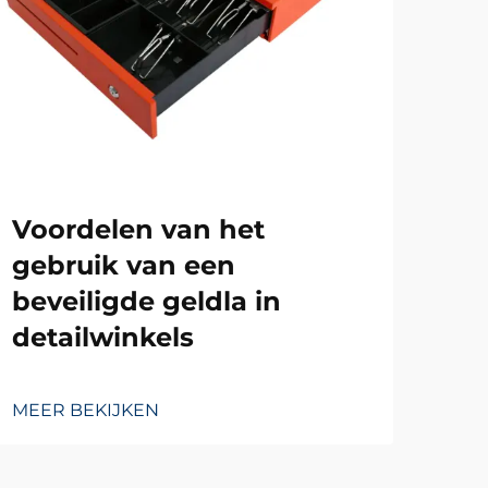
Wa
Voordelen van het
ro
gebruik van een
no
beveiligde geldla in
detailwinkels
MEE
MEER BEKIJKEN