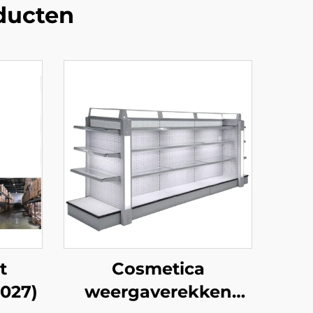
ducten
t
Cosmetica
S027)
weergaverekken