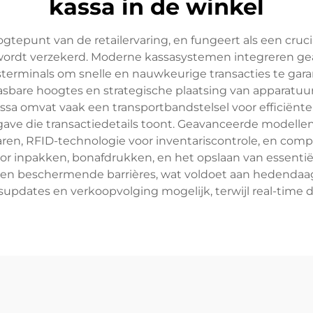
kassa in de winkel
gtepunt van de retailervaring, en fungeert als een cruc
ordt verzekerd. Moderne kassasystemen integreren gea
gsterminals om snelle en nauwkeurige transacties te ga
sbare hoogtes en strategische plaatsing van apparatuu
ssa omvat vaak een transportbandstelsel voor efficiënte
ave die transactiedetails toont. Geavanceerde modelle
en, RFID-technologie voor inventariscontrole, en compa
oor inpakken, bonafdrukken, en het opslaan van essenti
en beschermende barrières, wat voldoet aan hedendaag
updates en verkoopvolging mogelijk, terwijl real-time da