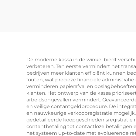
De moderne kassa in de winkel biedt verschill
verbeteren. Ten eerste vermindert het trans
bedrijven meer klanten efficiënt kunnen bed
fouten, wat precieze financiële administrat
verminderen papierafval en opslagbehoeften, t
klanten. Het ontwerp van de kassa priorise
arbeidsongevallen vermindert. Geavanceerd
en veilige contantgeldprocedure. De integr
en nauwkeurige verkoopregistratie mogelijk.
gedetailleerde koopgeschiedenisregistratie 
contantbetaling tot contactloze betalingen 
het systeem up-to-date met evoluerende reta