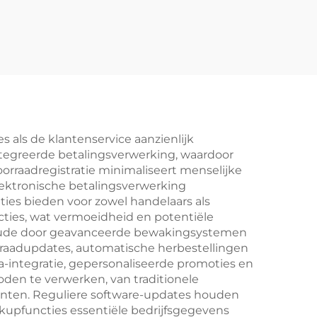
gondolarekken YD-
S004B
s als de klantenservice aanzienlijk
ntegreerde betalingsverwerking, waardoor
orraadregistratie minimaliseert menselijke
lektronische betalingsverwerking
aties bieden voor zowel handelaars als
ties, wat vermoeidheid en potentiële
fraude door geavanceerde bewakingsystemen
rraadupdates, automatische herbestellingen
-integratie, gepersonaliseerde promoties en
den te verwerken, van traditionele
lanten. Reguliere software-updates houden
ckupfuncties essentiële bedrijfsgegevens