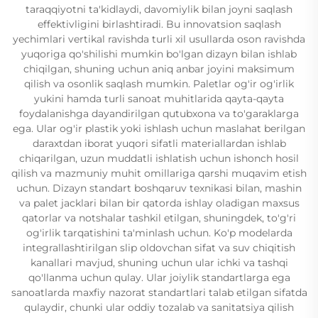
taraqqiyotni ta'kidlaydi, davomiylik bilan joyni saqlash
effektivligini birlashtiradi. Bu innovatsion saqlash
yechimlari vertikal ravishda turli xil usullarda oson ravishda
yuqoriga qo'shilishi mumkin bo'lgan dizayn bilan ishlab
chiqilgan, shuning uchun aniq anbar joyini maksimum
qilish va osonlik saqlash mumkin. Paletlar og'ir og'irlik
yukini hamda turli sanoat muhitlarida qayta-qayta
foydalanishga dayandirilgan qutubxona va to'garaklarga
ega. Ular og'ir plastik yoki ishlash uchun maslahat berilgan
daraxtdan iborat yuqori sifatli materiallardan ishlab
chiqarilgan, uzun muddatli ishlatish uchun ishonch hosil
qilish va mazmuniy muhit omillariga qarshi muqavim etish
uchun. Dizayn standart boshqaruv texnikasi bilan, mashin
va palet jacklari bilan bir qatorda ishlay oladigan maxsus
qatorlar va notshalar tashkil etilgan, shuningdek, to'g'ri
og'irlik tarqatishini ta'minlash uchun. Ko'p modelarda
integrallashtirilgan slip oldovchan sifat va suv chiqitish
kanallari mavjud, shuning uchun ular ichki va tashqi
qo'llanma uchun qulay. Ular joiylik standartlarga ega
sanoatlarda maxfiy nazorat standartlari talab etilgan sifatda
qulaydir, chunki ular oddiy tozalab va sanitatsiya qilish