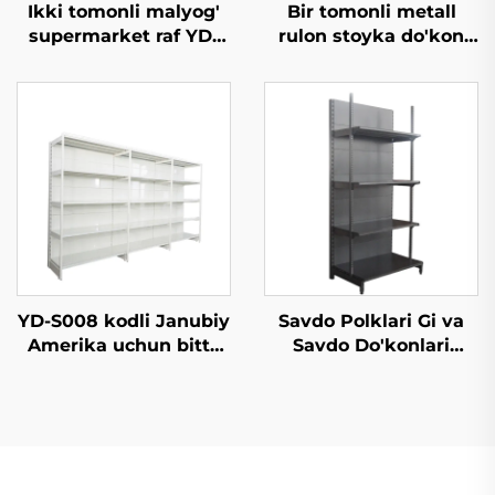
Ikki tomonli malyog'
Bir tomonli metall
supermarket raf YD-
rulon stoyka do'kon
S035
uchun rulon stoykalar
sotiladi YD-S003
YD-S008 kodli Janubiy
Savdo Polklari Gi va
Amerika uchun bitta
Savdo Do'konlari
tomonli supermarket
Uchun YD-S009
rafu