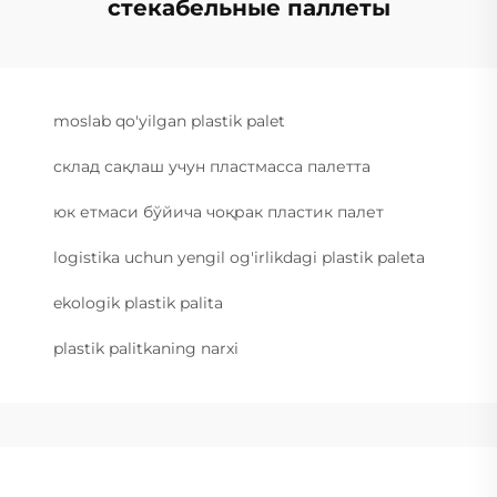
стекабельные паллеты
moslab qo'yilgan plastik palet
склад сақлаш учун пластмасса палетта
юк етмаси бўйича чоқрак пластик палет
logistika uchun yengil og'irlikdagi plastik paleta
ekologik plastik palita
plastik palitkaning narxi