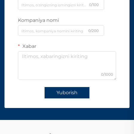
0/100
Kompaniya nomi
0/200
Xabar
0/1000
Yuborish