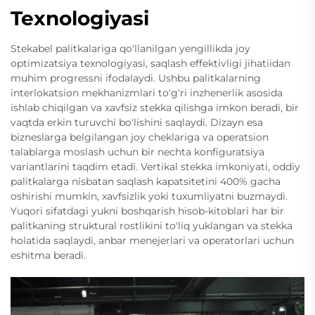
Texnologiyasi
Stekabel palitkalariga qo'llanilgan yengillikda joy
optimizatsiya texnologiyasi, saqlash effektivligi jihatiidan
muhim progressni ifodalaydi. Ushbu palitkalarning
interlokatsion mekhanizmlari to'g'ri inzhenerlik asosida
ishlab chiqilgan va xavfsiz stekka qilishga imkon beradi, bir
vaqtda erkin turuvchi bo'lishini saqlaydi. Dizayn esa
bizneslarga belgilangan joy cheklariga va operatsion
talablarga moslash uchun bir nechta konfiguratsiya
variantlarini taqdim etadi. Vertikal stekka imkoniyati, oddiy
palitkalarga nisbatan saqlash kapatsitetini 400% gacha
oshirishi mumkin, xavfsizlik yoki tuxumliyatni buzmaydi.
Yuqori sifatdagi yukni boshqarish hisob-kitoblari har bir
palitkaning struktural rostlikini to'liq yuklangan va stekka
holatida saqlaydi, anbar menejerlari va operatorlari uchun
eshitma beradi.