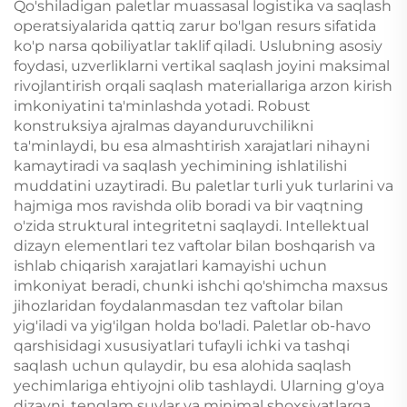
Qo'shiladigan paletlar muassasal logistika va saqlash
operatsiyalarida qattiq zarur bo'lgan resurs sifatida
ko'p narsa qobiliyatlar taklif qiladi. Uslubning asosiy
foydasi, uzverliklarni vertikal saqlash joyini maksimal
rivojlantirish orqali saqlash materiallariga arzon kirish
imkoniyatini ta'minlashda yotadi. Robust
konstruksiya ajralmas dayanduruvchilikni
ta'minlaydi, bu esa almashtirish xarajatlari nihayni
kamaytiradi va saqlash yechimining ishlatilishi
muddatini uzaytiradi. Bu paletlar turli yuk turlarini va
hajmiga mos ravishda olib boradi va bir vaqtning
o'zida struktural integritetni saqlaydi. Intellektual
dizayn elementlari tez vaftolar bilan boshqarish va
ishlab chiqarish xarajatlari kamayishi uchun
imkoniyat beradi, chunki ishchi qo'shimcha maxsus
jihozlaridan foydalanmasdan tez vaftolar bilan
yig'iladi va yig'ilgan holda bo'ladi. Paletlar ob-havo
qarshisidagi xususiyatlari tufayli ichki va tashqi
saqlash uchun qulaydir, bu esa alohida saqlash
yechimlariga ehtiyojni olib tashlaydi. Ularning g'oya
dizayni, tenglam suvlar va minimal shoxsiyatlarga