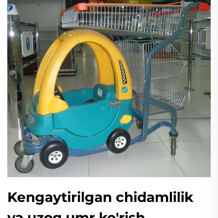
Kengaytirilgan chidamlilik
va uzoq umr ko'rish