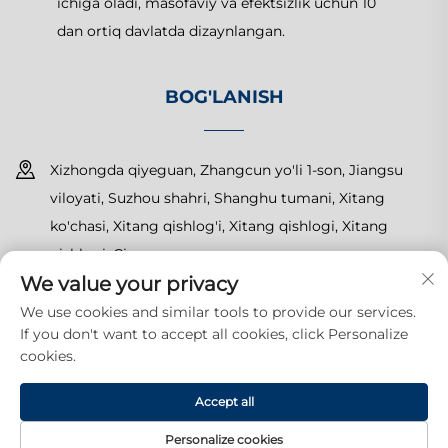
ichiga oladi, masofaviy va efektsizlik uchun 10
dan ortiq davlatda dizaynlangan.
BOG'LANISH
Xizhongda qiyeguan, Zhangcun yo'li 1-son, Jiangsu
viloyati, Suzhou shahri, Shanghu tumani, Xitang
ko'chasi, Xitang qishlog'i, Xitang qishlogi, Xitang
qishlogi, Cina
We value your privacy
+86-15150179453
We use cookies and similar tools to provide our services.
If you don't want to accept all cookies, click Personalize
[email protected]
cookies.
Huquqlari himoyalangan. Copyright © 2025 Suzhou Yuanda
Accept all
Commercial Products Co., Ltd. Barcha huquqlar saqlangan.
Maxfiylik siyosati
Personalize cookies