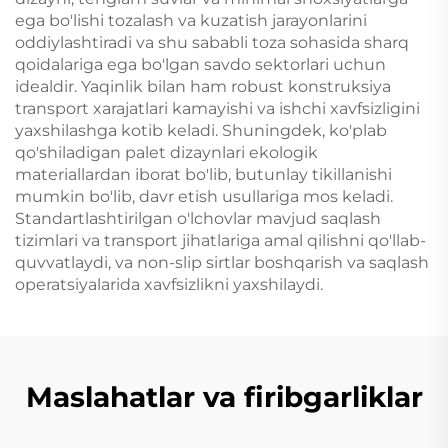
ega bo'lishi tozalash va kuzatish jarayonlarini
oddiylashtiradi va shu sababli toza sohasida sharq
qoidalariga ega bo'lgan savdo sektorlari uchun
idealdir. Yaqinlik bilan ham robust konstruksiya
transport xarajatlari kamayishi va ishchi xavfsizligini
yaxshilashga kotib keladi. Shuningdek, ko'plab
qo'shiladigan palet dizaynlari ekologik
materiallardan iborat bo'lib, butunlay tikillanishi
mumkin bo'lib, davr etish usullariga mos keladi.
Standartlashtirilgan o'lchovlar mavjud saqlash
tizimlari va transport jihatlariga amal qilishni qo'llab-
quvvatlaydi, va non-slip sirtlar boshqarish va saqlash
operatsiyalarida xavfsizlikni yaxshilaydi.
Maslahatlar va firibgarliklar