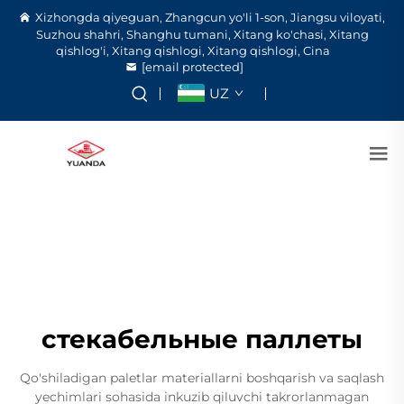
Xizhongda qiyeguan, Zhangcun yo'li 1-son, Jiangsu viloyati,
Suzhou shahri, Shanghu tumani, Xitang ko'chasi, Xitang
qishlog'i, Xitang qishlogi, Xitang qishlogi, Cina
[email protected]
UZ
стекабельные паллеты
Qo'shiladigan paletlar materiallarni boshqarish va saqlash
yechimlari sohasida inkuzib qiluvchi takrorlanmagan