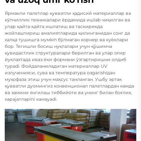
Ярмакли палетлар қувватли ҳадисий материаллар ва
кўпчиллик техникалари ёрдамида ишlab чиқилган ва
улар қайта-қайта ишлатиш ва таскирикда
жойлаштириш амалиятларида қилинганидан сонг да
халқа тушишга мумkin бўлмаган корнер ва куёклари
бор. Тегишли босиш нуқталари учун қўшимча
қувидастлик структуралари берилган ва улар оғир
йуклахтада иваз ёки формани ўзгартиришни олдиб
турadi. Фойдаланиладиган материаллар UV
излученияси, сува ва температура озgarishiдан
муҳофаза этиш учун маҳсус танланган. Ушбу эртак
қувватли дуомингиз конвенционал палетлардан камда
ва замини янгилаш тиббийоти ва унинг билан боғлиқ
харajатларini камayadi.