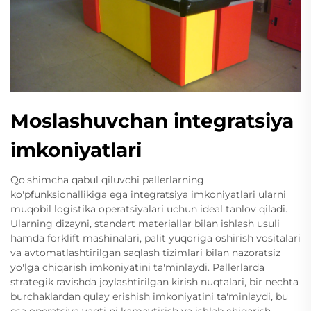
Moslashuvchan integratsiya
imkoniyatlari
Qo'shimcha qabul qiluvchi pallerlarning
ko'pfunksionallikiga ega integratsiya imkoniyatlari ularni
muqobil logistika operatsiyalari uchun ideal tanlov qiladi.
Ularning dizayni, standart materiallar bilan ishlash usuli
hamda forklift mashinalari, palit yuqoriga oshirish vositalari
va avtomatlashtirilgan saqlash tizimlari bilan nazoratsiz
yo'lga chiqarish imkoniyatini ta'minlaydi. Pallerlarda
strategik ravishda joylashtirilgan kirish nuqtalari, bir nechta
burchaklardan qulay erishish imkoniyatini ta'minlaydi, bu
esa operatsiya vaqti ni kamaytirish va ishlab chiqarish