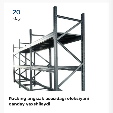
20
May
Racking angizak asosidagi efeksiyani
qanday yaxshilaydi