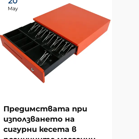
20
2
May
Ma
За
Предимствата при
те
използването на
от
сигурни кесета в