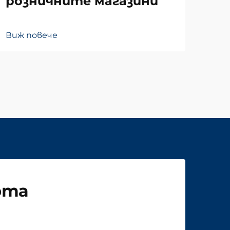
розничните магазини
Виж
Виж повече
рта