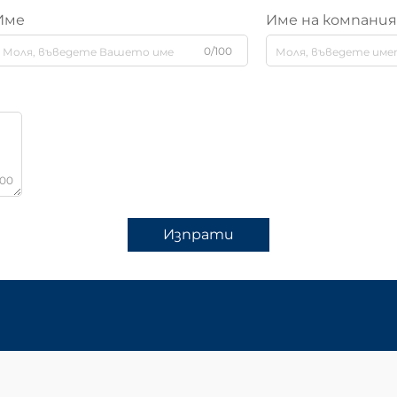
Име
Име на компани
0/100
000
Изпрати