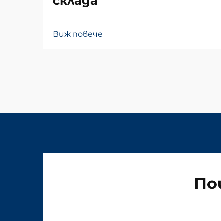
склада
Виж повече
По