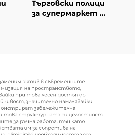
ни
Търговски полици
за супермаркет и
 за
минимаркет YD-
нски
S009
 YD-
заменим актив в съвременните
тимизация на пространството,
вайки при това лесен достъп до
йчивост, значително намалявайки
демонстрират забележителна
 при това структурната си целостност.
те за ръчна работа, тъй като
йствата им за съпротива на
, eliminirajki необходимостта от