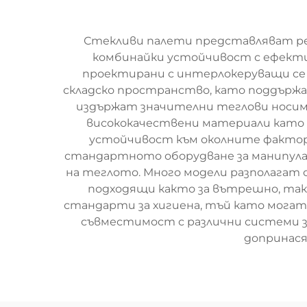
Стекливи палети представляват ре
комбинайки устойчивост с ефекти
проектирани с интерлокеруващи се 
складско пространство, като поддържа
издържат значителни теглови носими
висококачествени материали като 
устойчивост към околните фактори
стандартното оборудване за манипулац
на теглото. Много модели разполагат 
подходящи както за вътрешно, така
стандарти за хигиена, тъй като мога
съвместимост с различни системи з
допринася