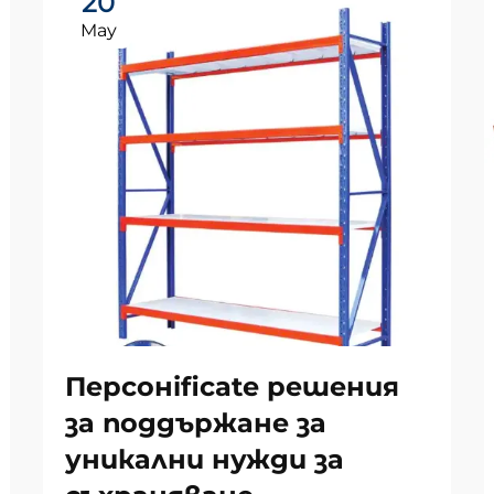
20
May
Персонificate решения
за поддържане за
уникални нужди за