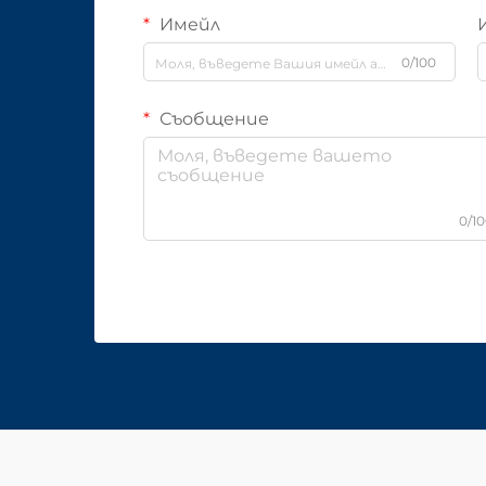
Имейл
0/100
Съобщение
0/1