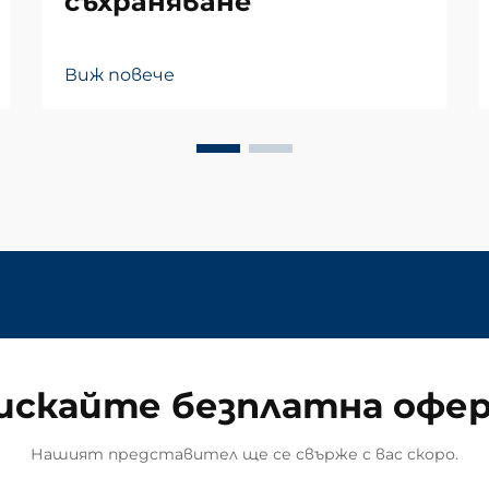
съхраняване
Виж повече
искайте безплатна офе
Нашият представител ще се свърже с вас скоро.