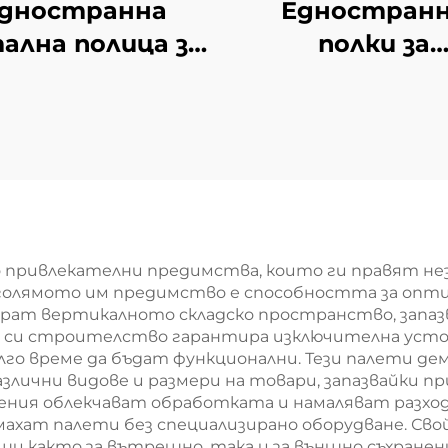
дностранна
Едностран
ална полица за
полки за
ожба в гроцери
супермаркет
YD-S003
южноамерика
мини-маркети
S008
привлекателни предимства, които ги правят не
й-голямото им предимство е способността за оп
ират вертикалното складско пространство, запаз
 си строителство гарантира изключителна усто
ълго време да бъдат функционални. Тези палети 
различни видове и размери на товари, запазвайки
я облекчават обработката и намаляват разходи
ахат палети без специализирано оборудване. Сво
и както за вътрешно, така и за външно съхранение