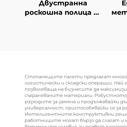
Двустранна
Е
роскошна полица за
мет
супермаркет YD-
изл
S035
Стопанящите палети предлагат много 
логистически и складски операции. На
позволяваща на бизнесите да максимиз
съхраняваните материали. Робустното
разходите за замяна и продължавайки д
универсалност, приспособявайки се за 
Интелигентните конструктивни решени
работниците могат бързо да слагат и м
временните условия ги правят подходящ