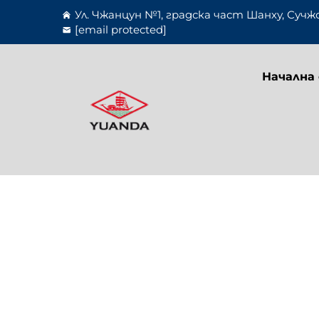
Ул. Чжанцун №1, градска част Шанху, Сучж
[email protected]
Начална