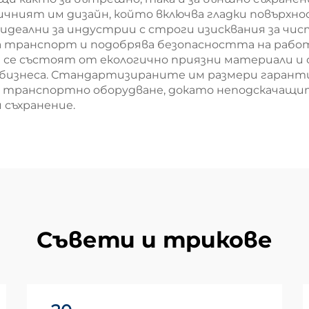
ичният им дизайн, който включва гладки повърхн
идеални за индустрии с строги изисквания за чис
 за транспорт и подобрява безопасността на раб
 се състоят от екологично приязни материали и 
 бизнеса. Стандартизираните им размери гарант
и транспортно оборудване, докато неподскачащ
 съхранение.
Съвети и трикове