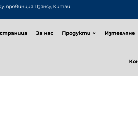
оу, провинция Цзянсу, Китай
 страница
За нас
Продукти
Изтегляне
Ко