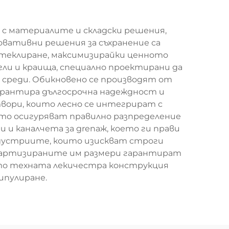
с материалите и складски решения,
вативни решения за съхранение са
стеклиране, максимизирайки ценното
ли и краища, специално проектирани да
 среди. Обикновено се производят от
арантира дългосрочна надеждност и
вори, които лесно се интегрират с
ато осигуряват правилно разпределение
и каналчета за дrenaж, което ги прави
индустриите, които изискват строги
ндартизираните им размери гарантират
ато техната лекичестра конструкция
ипулиране.