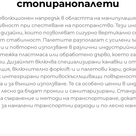
стопиранопалети
волюционен напредък в областта на манипулация 
вност при спестяване на пространство. Тези ино
дизайни, които позволяват сигурно вертикално 
т стабилност. Палетите разполагат с усилени ъг
 и повторно използване в различни индустрийни
тежка пластмаса или обработено дърво, което г
. Дизайнът включва специализирани канавки и от
ия, включително форклift-и и палетови кари, док
с интегрирани противоскъслъциващи повърхности 
 и за външно използване. Те са особено ценни в 
т лесно да бъдат промии и санитаризирани. Ста
а съхранение и методи на транспортиране, док
 за намалени транспортни разходи и по-лесно ман