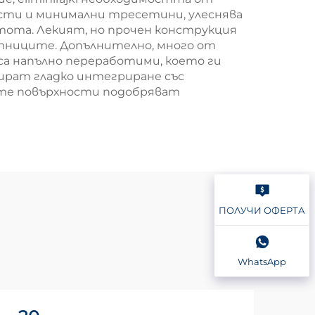
ости и минимални тресетини, улеснява
тота. Лекият, но прочен конструкция
отниците. Допълнително, много от
са напълно переработими, което ги
ират гладко интегриране със
ите повърхности подобряват
ПОЛУЧИ ОФЕРТА
WhatsApp