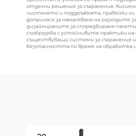
отделни решения за съхранение. Хигиен
чистенето и поддръжката, правейки ги 
допринася за намаляване на разходите
дизайнираните за споредбиране палети
съобразява с устойчивите практики на
съществуващи системи за съхранение 
безопасността по време на обработка и