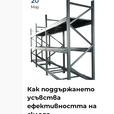
20
May
Как поддържането
усъвства
ефективността на