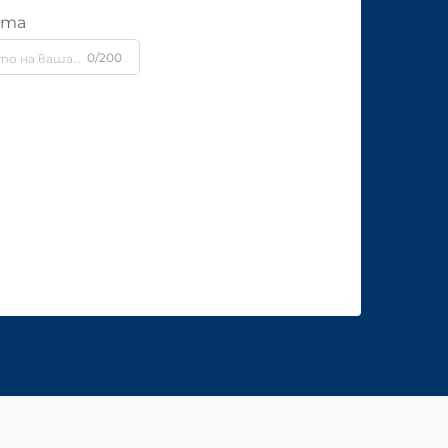
ята
0/200