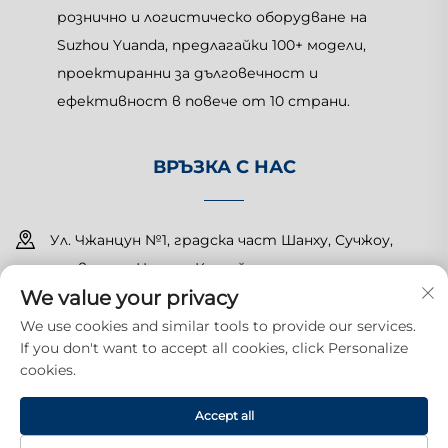
рознично и логистическо оборудване на
Suzhou Yuanda, предлагайки 100+ модели,
проектиранни за дълговечност и
ефективност в повече от 10 страни.
ВРЪЗКА С НАС
Ул. Чжанцун №1, градска част Шанху, Сучжоу,
провинция Цзянсу, Китай
We value your privacy
+86-15150179453
We use cookies and similar tools to provide our services.
If you don't want to accept all cookies, click Personalize
[email protected]
cookies.
Всички права запазени. Copyright © 2025 Suzhou Yuanda
Accept all
Commercial Products Co., Ltd.
Политика за