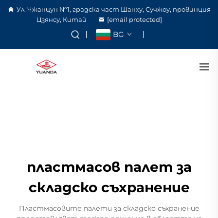
Ул. Чжанцун №1, градска част Шанху, Сучжоу, провинция
Цзянсу, Китай
[email protected]
BG
пластмасов палет за
складско съхранение
Пластмасовите палети за складско съхранение