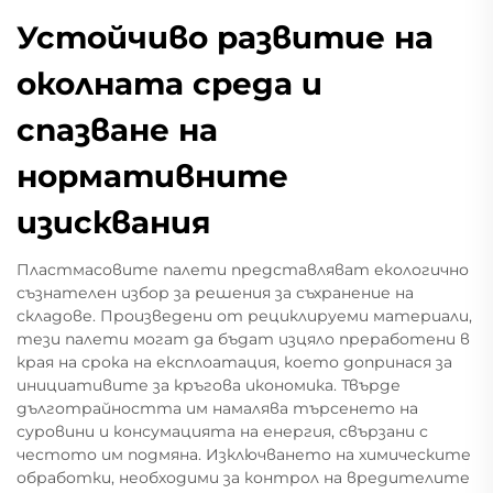
Устойчиво развитие на
околната среда и
спазване на
нормативните
изисквания
Пластмасовите палети представляват екологично
съзнателен избор за решения за съхранение на
складове. Произведени от рециклируеми материали,
тези палети могат да бъдат изцяло преработени в
края на срока на експлоатация, което допринася за
инициативите за кръгова икономика. Твърде
дълготрайността им намалява търсенето на
суровини и консумацията на енергия, свързани с
честото им подмяна. Изключването на химическите
обработки, необходими за контрол на вредителите