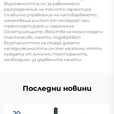
Възможността им за равномерно
разпределение на теглото гарантира
стабилно управление на натоварването,
намаляващо рискът от несъbyssti при
транспортиране и съхранение.
Огнетушещите свойства на много модели
пластмасови палети подобряват
безопасността на склада, докато
неподложимостта им към насекоми elimina
нуждата от химични третиранета,
необходими за дървените палети.
Последни новини
20