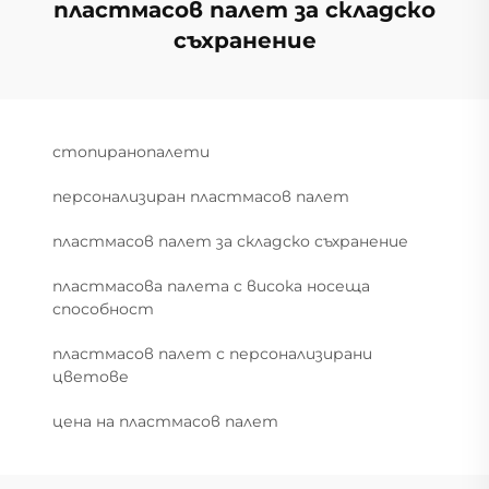
пластмасов палет за складско
съхранение
стопиранопалети
персонализиран пластмасов палет
пластмасов палет за складско съхранение
пластмасова палета с висока носеща
способност
пластмасов палет с персонализирани
цветове
цена на пластмасов палет