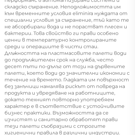
перформанс в автоматизирани системи и
складско съхранение. Неподложимостта им
към временните условия eliminira нуждата от
специални условия за съхранение, тъй като те
не абсорбирали вода и не порастват плесен и
бактерии. Това свойство ги прави особено
ценни в температурно контролираните
среди и операциите в чисти стаи.
Длъжността на пластмасовите палети води
до продължителен срок на служба, често
десет пъти по-дълъг от този на дървените
палети, което води до значителни икономии с
течение на времето. Гладката им повърхност
без занъчици намалява рискът от повреда на
продукта и увредяване на работниците,
докато техният повторно употребяем
характер е в съответствие с устойчивите
бизнес практики. Възможността да се
изчистят и санитарно обработят прави
тези палети съобразими с строгите
хигиенични правила в различни индустрии.