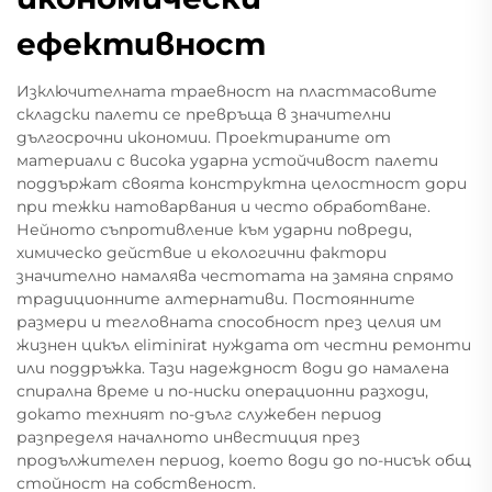
ефективност
Изключителната траевност на пластмасовите
складски палети се превръща в значителни
дългосрочни икономии. Проектираните от
материали с висока ударна устойчивост палети
поддържат своята конструктна целостност дори
при тежки натоварвания и често обработване.
Нейното съпротивление към ударни повреди,
химическо действие и екологични фактори
значително намалява честотата на замяна спрямо
традиционните алтернативи. Постоянните
размери и тегловната способност през целия им
жизнен цикъл eliminirat нуждата от честни ремонти
или поддръжка. Тази надеждност води до намалена
спирална време и по-ниски операционни разходи,
докато техният по-дълг служебен период
разпределя началното инвестиция през
продължителен период, което води до по-нисък общ
стойност на собственост.