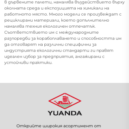
в дървените палети, намалява въздействието върху
околната среда и експозицията на химикали на
работното място. Много модели се произвеждат с
рециклирани материали, което допълнително
намалява техния екологичен отпечатък.
Съответствието им с международните
разпоредби за корабоплаването и способността им
да отговарят на различни специфични за
индустрията екологични стандарти ги правят
идеален избор за предприятия, ангажирани с
устойчиви практики.
Открийте широкия асортимент от