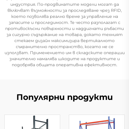
индустрия. По-продвинатите модели могат да
включват възможности за проследяване чрез RFID,
което позволява реално време за управление на
запасите и проследимост. Те често разполагат с
противоскъсни повърхности и наддигнати ръбасти
за сигурно съдържание на товара, докато техният
стекаем дизайн максимизира вертикалното
съхранително пространство, когато не се
използват. Применението им в складските операции
значително намалява шкодите на продуктите и
подобрява общата оперативна ефективност.
Популярни продукти