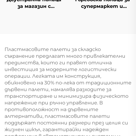
за магазин с
супермаркет и
проводени полки YD-
минимаркет YD-S009
S002A
Пластмасовите палети за складско
съхранение предлагат много привлекателни
предимства, които ги правят отлична
инвестиция за модерните логистически
операции. Легката им конструкция,
обикновено на 30% по-лека от традиционните
дървени палети, намалява разходите за
транспортиране и минимизира физическото
напрежение при ръчно управление. В
противоположност на дървените
алтернативи, пластмасовите палети
поддържат постоянни размери през целия си
жизнен цикъл, гарантирайки надежден