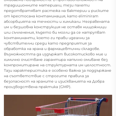
традиционните материали, тези палети
предотвратяват растежа на бактерии и риските
от крестосана контаминация, като eliminirат
абсорбцията на течности и химикали. Негравената
им и безшовна конструкция не оставя нищожници
или съчленения, където би могли да се натрупват
контаминанти, което ги прави идеални за
чувствителни среди като предприятия за
обработка на храна и фармацевтични складове.
Възможността да издържат високотисково мие и
химично очистване гарантира напълно омиване без
компромитиране на структурната им целостност.
Тази характеристика е особено важна за поддържане
на съответствие с строгите правила за
безопасност на храните и изискванията на Добра
производствена практика (GMP).