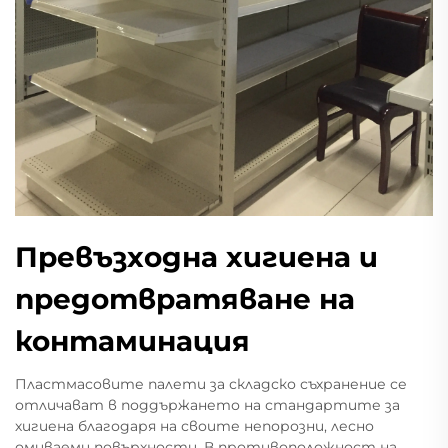
Превъзходна хигиена и
предотвратяване на
контаминация
Пластмасовите палети за складско съхранение се
отличават в поддържането на стандартите за
хигиена благодаря на своите непорозни, лесно
омиваеми повърхности. В противоположност на