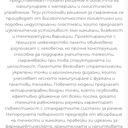
представляват modenо решение в областта на
манипулиране с материали и логистическо
управление. Тези устойчиви решения за съхранение се
производят от високоплътностен полиетилен или
подобни индустриални пластмаси, които предлагат
изключителна устойчивост към химикали, влажност
и температурни вариации. Проектираните с
прецизно инженерство палети обикновено
разполагат с лековесна, но прочна конструкция,
способна да поддържа значителни тежести,
съхранявайки при това структурната си
целостност. Палетите включват стратегически
укрепени точки и ергономични дизайни, които
улесняват лесното манипулиране с фуркали и
палетови тележки. Повечето модели предлагат
четиринаправни входни точки, което позволява
ефективно движение от всеки посока, докато
техните равномерни размери гарантират
съвместимост с стандартните системи за рачене.
Непорозната повърхност предпазва от абсорбация
на течности и химикали, правейки ги идеални за
фармацевтическата, хранителната и напитковата