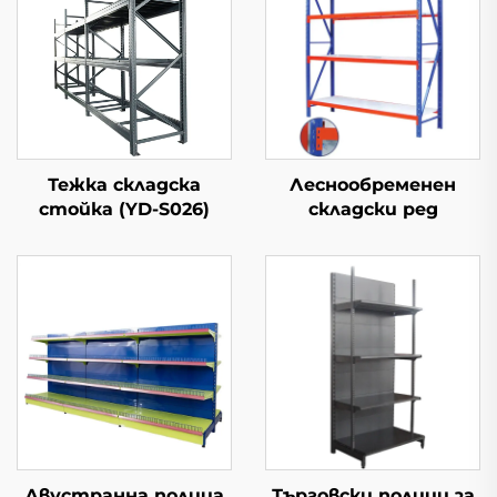
Тежка складска
Леснообременен
стойка (YD-S026)
складски ред
Двустранна полица
Търговски полици за