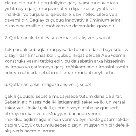
Həmçinin mühit gərginliyinə qarşı yaxşı müqavimətə,
yırtılmaya qarşı müqavimət və digər xüsusiyyətlərə
malikdir və turşulara, qələvilərə, üzvi həlledicilərə və s.
davamlıdır. Bağlayıcı çubuq innovativ alüminium ərinti
dizaynına malikdir, möhkəm və davamlıdır. gözəldir.
2. Qatlanan iki trolley supermarket alış-veriş səbəti:
Tək pərdalı çubuqla müqayisədə tutumu daha böyükdür və
dizayn daha münasibdir. Çubuq ikiqat pərdalı ABS+dəmir
konstruksiyasını tətbiq edir, bu da sebətin arxa hissəsinin
əyilməyə və çatlamaya qarşı möhkəmləndirilməsini təmin
edir və nəticədə sebətin istismar müddəti xeyli artır.
3. Qatlanan çəkili mağaza alış-veriş sebəti:
Çəkili çubuqlu sebətlə müqayisədə tutum daha da artır.
Sebətin alt hissəsində iki istiqamətli təkər və iki universal
təkər var. Unikal çəkili çubuq dizaynı daha az güc sərf
etməyə imkan verir. Müəyyən bucaqda yerini
məhdudlaşdırmağa imkan verir və əyilməklə götürməkdən
qaçınır. Böyük tutumlu sebət dizaynı müştərinin bir dəfəlik
alış-veriş həcmini artırır.