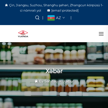
Çin, Jiangsu, Suzhou, Shanghu şəhəri, Zhangcun körpüsü 1-
ci nömrəli yol
[email protected]
AZ
Xəbər
Ev Səhifəsi
>
Xəbər