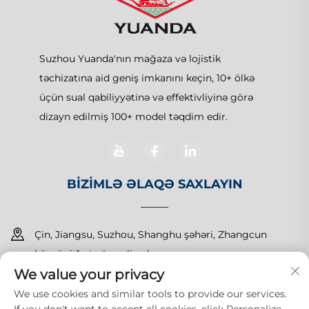
Suzhou Yuanda'nın mağaza və lojistik
təchizatına aid geniş imkanını keçin, 10+ ölkə
üçün sual qabiliyyətinə və effektivliyinə görə
dizayn edilmiş 100+ model təqdim edir.
BIZIMLƏ ƏLAQƏ SAXLAYIN
Çin, Jiangsu, Suzhou, Shanghu şəhəri, Zhangcun
körpüsü 1-ci nömrəli yol
We value your privacy
+86-15150179453
We use cookies and similar tools to provide our services.