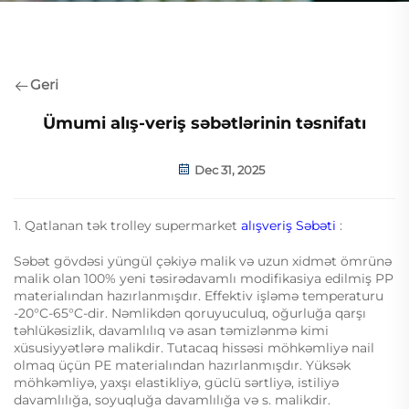
Geri
Ümumi alış-veriş səbətlərinin təsnifatı
Dec 31, 2025
1. Qatlanan tək trolley supermarket
alışveriş Səbəti
:
Səbət gövdəsi yüngül çəkiyə malik və uzun xidmət ömrünə
malik olan 100% yeni təsirədavamlı modifikasiya edilmiş PP
materialından hazırlanmışdır. Effektiv işləmə temperaturu
-20°C-65°C-dir. Nəmlikdən qoruyuculuq, oğurluğa qarşı
təhlükəsizlik, davamlılıq və asan təmizlənmə kimi
xüsusiyyətlərə malikdir. Tutacaq hissəsi möhkəmliyə nail
olmaq üçün PE materialından hazırlanmışdır. Yüksək
möhkəmliyə, yaxşı elastikliyə, güclü sərtliyə, istiliyə
davamlılığa, soyuqluğa davamlılığa və s. malikdir.