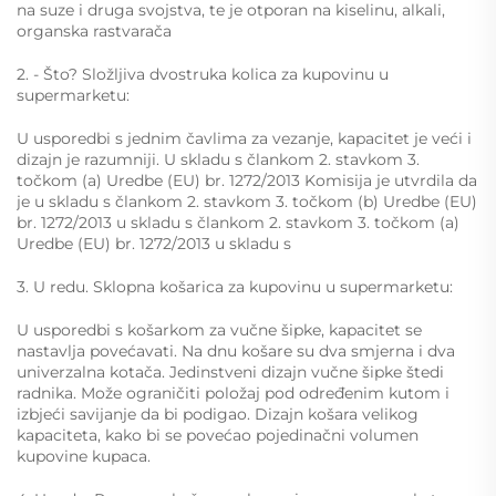
na suze i druga svojstva, te je otporan na kiselinu, alkali,
organska rastvarača
2. - Što? Složljiva dvostruka kolica za kupovinu u
supermarketu:
U usporedbi s jednim čavlima za vezanje, kapacitet je veći i
dizajn je razumniji. U skladu s člankom 2. stavkom 3.
točkom (a) Uredbe (EU) br. 1272/2013 Komisija je utvrdila da
je u skladu s člankom 2. stavkom 3. točkom (b) Uredbe (EU)
br. 1272/2013 u skladu s člankom 2. stavkom 3. točkom (a)
Uredbe (EU) br. 1272/2013 u skladu s
3. U redu. Sklopna košarica za kupovinu u supermarketu:
U usporedbi s košarkom za vučne šipke, kapacitet se
nastavlja povećavati. Na dnu košare su dva smjerna i dva
univerzalna kotača. Jedinstveni dizajn vučne šipke štedi
radnika. Može ograničiti položaj pod određenim kutom i
izbjeći savijanje da bi podigao. Dizajn košara velikog
kapaciteta, kako bi se povećao pojedinačni volumen
kupovine kupaca.