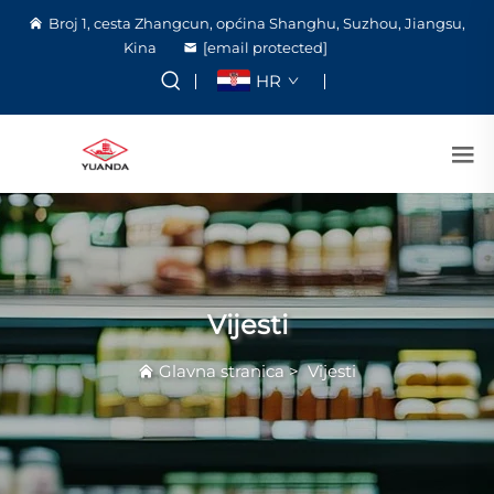
Broj 1, cesta Zhangcun, općina Shanghu, Suzhou, Jiangsu,
Kina
[email protected]
HR
Vijesti
Glavna stranica
>
Vijesti