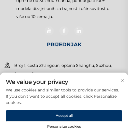
opreme od Suzhou Yuanda, ponuđujući 100+
modela dizajniranih za trajnost i učinkovitost u
više od 10 zemalja.
PRIJEDNJAK
Broj 1, cesta Zhangcun, općina Shanghu, Suzhou,
Jiangsu, Kina
We value your privacy
+86-15150179453
We use cookies and similar tools to provide our services.
If you don't want to accept all cookies, click Personalize
[email protected]
cookies.
Accept all
© 2026 Suzhou Yuanda Commercial Products Co., Ltd.Sva prava
pridržana.
Politika privatnosti
Personalize cookies