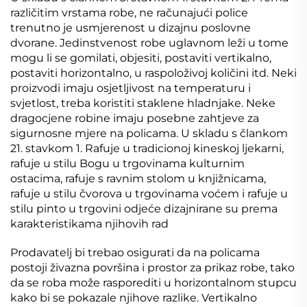
različitim vrstama robe, ne računajući police
trenutno je usmjerenost u dizajnu poslovne
dvorane. Jedinstvenost robe uglavnom leži u tome
mogu li se gomilati, objesiti, postaviti vertikalno,
postaviti horizontalno, u raspoloživoj količini itd. Neki
proizvodi imaju osjetljivost na temperaturu i
svjetlost, treba koristiti staklene hladnjake. Neke
dragocjene robine imaju posebne zahtjeve za
sigurnosne mjere na policama. U skladu s člankom
21. stavkom 1. Rafuje u tradicionoj kineskoj ljekarni,
rafuje u stilu Bogu u trgovinama kulturnim
ostacima, rafuje s ravnim stolom u knjižnicama,
rafuje u stilu čvorova u trgovinama voćem i rafuje u
stilu pinto u trgovini odjeće dizajnirane su prema
karakteristikama njihovih rad
Prodavatelj bi trebao osigurati da na policama
postoji živazna površina i prostor za prikaz robe, tako
da se roba može rasporediti u horizontalnom stupcu
kako bi se pokazale njihove razlike. Vertikalno