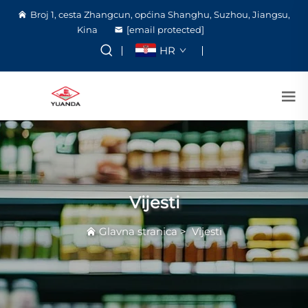
Broj 1, cesta Zhangcun, općina Shanghu, Suzhou, Jiangsu,
Kina
[email protected]
HR
Vijesti
Glavna stranica
>
Vijesti