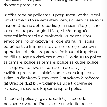
dvorane promijenio.
Izložba robe na policama u potpunosti koristi radni
prostor tako što se šeta stendom, s ciljem da se roba
raspoređuje na dobro podijeljeni način, što je jasno
kupcima na prvi pogled i što je brže moguće
prenosi informacije o proizvodu kupcima. Kroz
emocionalno prikazovanje robe, stimulira i spaja
odlučnost za kupnju; istovremeno, to je i osnovni
operativni objekat za prodavače kako bi kupcima
pružili usluge na visokom nivou. Bilo da su to police
za ormare, police za ormare, police za kutije, police
za stupove itd., sve se koriste za postavljanje
različitih proizvoda i olakšavanje izbora kupaca. U
skladu s člankom 3. stavkom 2. stavkom 2. točkom
(a) Uredbe (EZ) br. Prodajne usluge trgovine se
izvršavaju izravno s kupcima ispred police.
Raspored police je glavna sadržaj rasporeda
poslovne dvorane. Prolaz koji su ispletile police