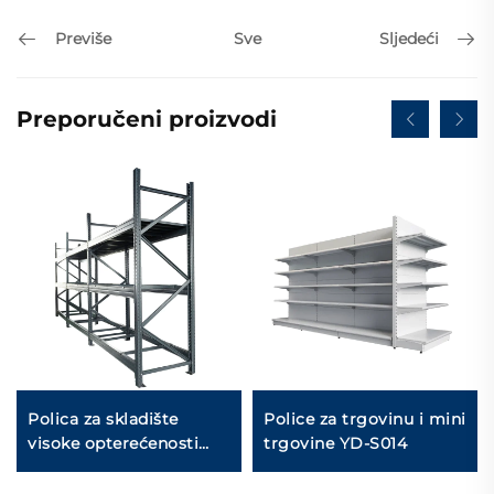
Previše
Sljedeći
Sve
Preporučeni proizvodi
Polica za skladište
Police za trgovinu i mini
visoke opterećenosti
trgovine YD-S014
(YD-S026)