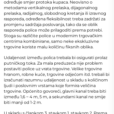
određuje smjer protoka kupaca. Neovisno o
metodama vertikalnog prelaska, dijagonalnog
prelaska, radijalnog, slobodnog kretanja ili izravnog
rasporeda, određena fleksibilnost treba zadržati za
promjenu sadržaja poslovanja, tako da se oblik
rasporeda police može prilagoditi prema potrebi.
Stoga su različite police u modernim trgovačkim
centrima kombinirane, samo neke ekskluzivne
trgovine koriste malu količinu fiksnih oblika.
Udaljenost između polica trebala bi osigurati prolaz
putničkog toka. Za mala preduzeća nije problem
postaviti police uz vrata trgovine. Velike trgovine
hranom, robne kuće, trgovine odjećom itd. trebali bi
izračunati razumnu udaljenost u skladu s količinom
ljudi i poslovnim vrstama koje formira veličina
trgovine. Općenito govoreći, glavni kanal treba biti
između 1,6 ~ 4 m, 5 m, a sekundarni kanal ne smije
biti manji od 1-2 m.
U skladu s člankom 3. stavkom 1. stavkom 2. Prema