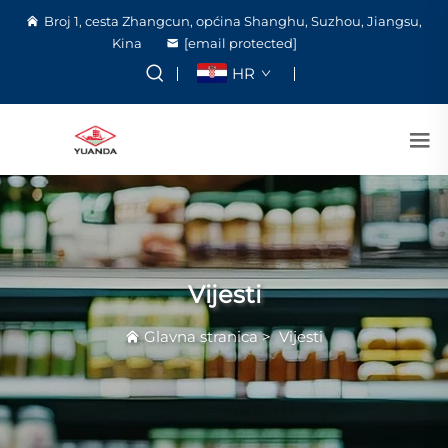
Broj 1, cesta Zhangcun, općina Shanghu, Suzhou, Jiangsu,
Kina
[email protected]
HR
Vijesti
Glavna stranica
>
Vijesti