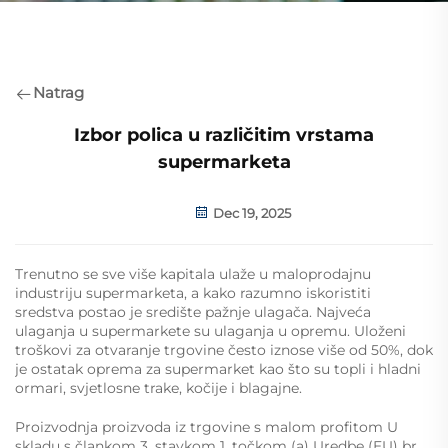
Natrag
Izbor polica u različitim vrstama
supermarketa
Dec 19, 2025
Trenutno se sve više kapitala ulaže u maloprodajnu
industriju supermarketa, a kako razumno iskoristiti
sredstva postao je središte pažnje ulagača. Najveća
ulaganja u supermarkete su ulaganja u opremu. Uloženi
troškovi za otvaranje trgovine često iznose više od 50%, dok
je ostatak oprema za supermarket kao što su topli i hladni
ormari, svjetlosne trake, kočije i blagajne.
Proizvodnja proizvoda iz trgovine s malom profitom U
skladu s člankom 3. stavkom 1. točkom (a) Uredbe (EU) br.