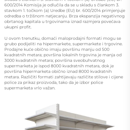
600/2014 Komisija je odlučila da se u skladu s člankom 3.
stavkom 1. točkom (a) Uredbe (EU) br. 600/2014 primjenjuje
odredba o tržišnom natjecanju. Brza ekspanzija negativnog
obrtanog kapitala u trgovinama iznad razmjera povećava
ukupni profit.
U ovom trenutku, domaći maloprodajni formati mogu se
grubo podijeliti na hipermarkete, supermarkete i trgovine.
Prodajne kuće obično imaju površinu manju od 500
kvadratnih metara; površina lokalnih trgovina je manja od
3000 kvadratnih metara; površina sveobuhvatnog
supermarketa je ispod 8000 kvadratnih metara, dok je
površina hipermarketa obično iznad 8000 kvadratnih
metara. Različiti formati zahtijevaju različite stilove i cijene
police za prikaz proizvoda, tako da je izbor police
supermarketa vrlo važan.