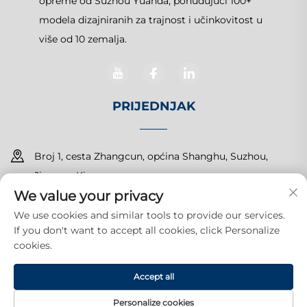
opreme od Suzhou Yuanda, ponuđujući 100+
modela dizajniranih za trajnost i učinkovitost u
više od 10 zemalja.
PRIJEDNJAK
Broj 1, cesta Zhangcun, općina Shanghu, Suzhou,
Jiangsu, Kina
We value your privacy
+86-15150179453
We use cookies and similar tools to provide our services.
If you don't want to accept all cookies, click Personalize
[email protected]
cookies.
Accept all
© 2026 Suzhou Yuanda Commercial Products Co., Ltd.Sva prava
pridržana.
Politika privatnosti
Personalize cookies