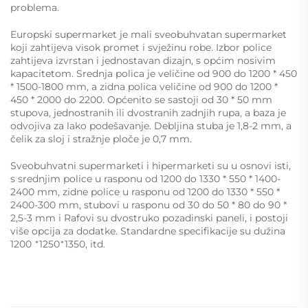
problema.
Europski supermarket je mali sveobuhvatan supermarket
koji zahtijeva visok promet i svježinu robe. Izbor police
zahtijeva izvrstan i jednostavan dizajn, s općim nosivim
kapacitetom. Srednja polica je veličine od 900 do 1200 * 450
* 1500-1800 mm, a zidna polica veličine od 900 do 1200 *
450 * 2000 do 2200. Općenito se sastoji od 30 * 50 mm
stupova, jednostranih ili dvostranih zadnjih rupa, a baza je
odvojiva za lako podešavanje. Debljina stuba je 1,8-2 mm, a
čelik za sloj i stražnje ploče je 0,7 mm.
Sveobuhvatni supermarketi i hipermarketi su u osnovi isti,
s srednjim police u rasponu od 1200 do 1330 * 550 * 1400-
2400 mm, zidne police u rasponu od 1200 do 1330 * 550 *
2400-300 mm, stubovi u rasponu od 30 do 50 * 80 do 90 *
2,5-3 mm i Rafovi su dvostruko pozadinski paneli, i postoji
više opcija za dodatke. Standardne specifikacije su dužina
1200
1250
1350, itd.
*
*