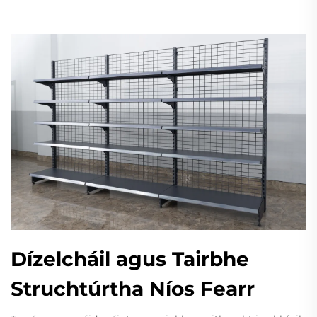
Dízelcháil agus Tairbhe
Struchtúrtha Níos Fearr