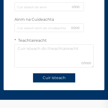
0/100
Ainm na Cuideachta
0/200
Teachtaireacht
0/1000
Cuir isteach