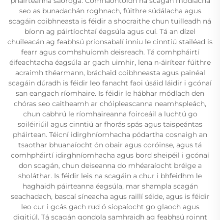
pháirteanna saoróga. Cómhaontóidh na scagán módlacha
seo as bunadachán roghnach, fúithre súdálacha agus
scagáin coibhneasta is féidir a shocraithe chun tuilleadh ná
bíonn ag páirtíochtaí éagsúla agus cuí. Tá an dízel
chuileacán ag feabhsú prionsabalí inniu le cinntiú stailéad is
fearr agus comhshuíomh deisreach. Tá comhpháirtí
éifeachtacha éagsúla ar gach uimhir, lena n-áirítear fúithre
acraimh théarmann, bráchaid coibhneasta agus painéal
scagáin dúradh is féidir leo fanacht faoi úsáid láidir i gcónaí
san eangach ríomhaire. Is féidir le hábhar módlach den
chóras seo caitheamh ar chóipleascanna neamhspleách,
chun cabhrú le ríomhaireanna foirceáil a luchtú go
soiléiriúil agus cinntiú ar fhorás spás agus taispeántas
pháirtean. Téicní idirghníomhacha pódartha cosnaigh an
tsaothar bhuanaíocht ón obair agus coróinse, agus tá
comhpháirtí idirghníomhacha agus bord sheipéil i gcónaí
don scagán, chun deiseanna do mhéaraíocht bréige a
sholáthar. Is féidir leis na scagáin a chur i bhfeidhm le
haghaidh páirteanna éagsúla, mar shampla scagán
seachadach, bascaí síneacha agus raillí séide, agus is féidir
leo cur i gcás gach rud ó siopaíocht go glaoch agus
digitiúl. Tá scagán gondola samhraidh ag feabhsú roinnt