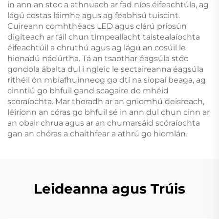
in ann an stoc a athnuach ar fad níos éifeachtúla, ag
lágú costas láimhe agus ag feabhsú tuiscint.
Cuireann comhthéacs LED agus clárú príosún
digiteach ar fáil chun timpeallacht taistealaíochta
éifeachtúil a chruthú agus ag lágú an cosúil le
hionadú nádúrtha. Tá an tsaothar éagsúla stóc
gondola ábalta dul i ngleic le sectaireanna éagsúla
rithéil ón mbiafhuinneog go dtí na siopaí beaga, ag
cinntiú go bhfuil gand scagaire do mhéid
scoraíochta. Mar thoradh ar an gniomhú deisreach,
léiríonn an córas go bhfuil sé in ann dul chun cinn ar
an obair chrua agus ar an chumarsáid scóraíochta
gan an chóras a chaithfear a athrú go hiomlán.
Leideanna agus Trúis