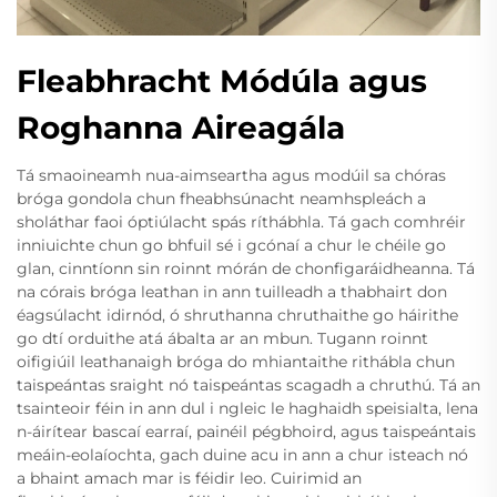
Fleabhracht Módúla agus
Roghanna Aireagála
Tá smaoineamh nua-aimseartha agus modúil sa chóras
bróga gondola chun fheabhsúnacht neamhspleách a
sholáthar faoi óptiúlacht spás ríthábhla. Tá gach comhréir
inniuichte chun go bhfuil sé i gcónaí a chur le chéile go
glan, cinntíonn sin roinnt mórán de chonfigaráidheanna. Tá
na córais bróga leathan in ann tuilleadh a thabhairt don
éagsúlacht idirnód, ó shruthanna chruthaithe go háirithe
go dtí orduithe atá ábalta ar an mbun. Tugann roinnt
oifigiúil leathanaigh bróga do mhiantaithe rithábla chun
taispeántas sraight nó taispeántas scagadh a chruthú. Tá an
tsainteoir féin in ann dul i ngleic le haghaidh speisialta, lena
n-áirítear bascaí earraí, painéil pégbhoird, agus taispeántais
meáin-eolaíochta, gach duine acu in ann a chur isteach nó
a bhaint amach mar is féidir leo. Cuirimid an