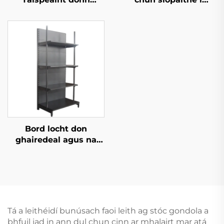
nGairdealaigh YD-S034
gcónaí san Phríosúin
Laidineach YD-S008A
Bord locht don
ghairedeal agus na
siopaí cónaithe YD-
S009
Tá a leithéidí bunúsach faoi leith ag stóc gondola a
bhfuil iad in ann dul chun cinn ar mhalairt mar atá