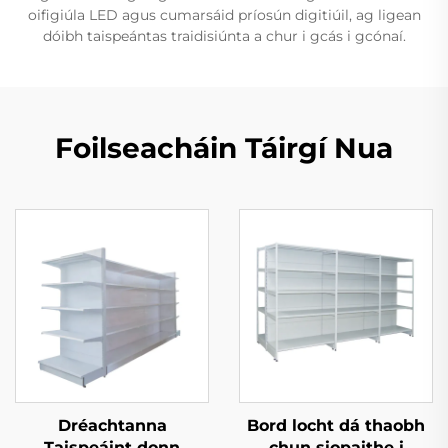
oifigiúla LED agus cumarsáid príosún digitiúil, ag ligean
dóibh taispeántas traidisiúnta a chur i gcás i gcónaí.
Foilseacháin Táirgí Nua
Dréachtanna
Bord locht dá thaobh
Taispeáint donn
chun siopaithe i