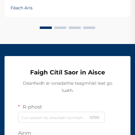
Féach Arís
Faigh Cítíl Saor in Aisce
Déanfaidh ár ionadaithe teagmháil leat go
luath.
R-phost
0/100
Ainm