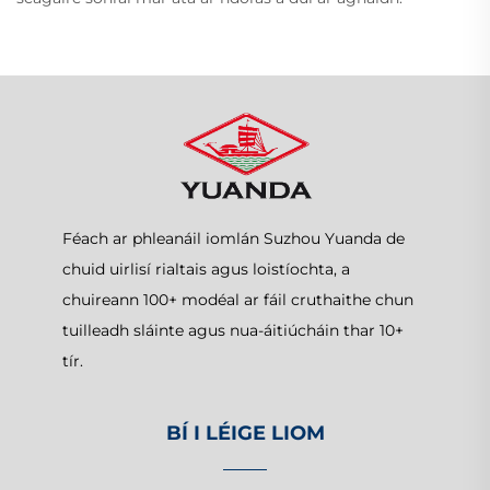
Féach ar phleanáil iomlán Suzhou Yuanda de
chuid uirlisí rialtais agus loistíochta, a
chuireann 100+ modéal ar fáil cruthaithe chun
tuilleadh sláinte agus nua-áitiúcháin thar 10+
tír.
BÍ I LÉIGE LIOM