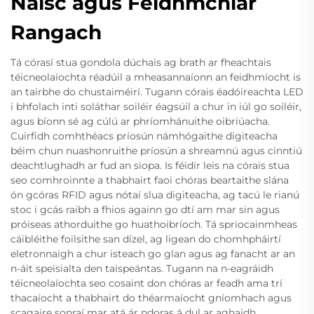
Naisc agus Feidhmchlár
Rangach
Tá córasí stua gondola dúchais ag brath ar fheachtais
téicneolaíochta réadúil a mheasannaíonn an feidhmíocht is
an tairbhe do chustaiméirí. Tugann córais éadóireachta LED
i bhfolach inti soláthar soiléir éagsúil a chur in iúl go soiléir,
agus bíonn sé ag cúlú ar phríomhánuithe oibriúacha.
Cuirfidh comhthéacs príosún námhógaithe digiteacha
béim chun nuashonruithe príosún a shreamnú agus cinntiú
deachtlughadh ar fud an siopa. Is féidir leis na córais stua
seo comhroinnte a thabhairt faoi chóras beartaithe slána
ón gcóras RFID agus nótaí slua digiteacha, ag tacú le rianú
stoc i gcás raibh a fhios againn go dtí am mar sin agus
próiseas athorduithe go huathoibríoch. Tá spriocainmheas
cáibléithe foilsithe san dízel, ag ligean do chomhpháirtí
eletronnaigh a chur isteach go glan agus ag fanacht ar an
n-áit speisialta den taispeántas. Tugann na n-eagráidh
téicneolaíochta seo cosaint don chóras ar feadh ama trí
thacaíocht a thabhairt do théarmaíocht gníomhach agus
scagaire sonraí mar atá ár ndoras á dul ar aghaidh.