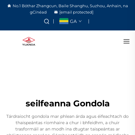
No.1 Bóthar Zhangcun, Baile Shanghu, Suzhou, Anhain, na
gCínéad
[email protected]
GA
seilfeanna Gondola
Tárdraíocht gondola mar phlean árda agus éifeachtach do
thaispeántas ríomhaire a chur i bhfeidhm, a chuir
trasformáil ar an modh ina dtugtar taispeántas ar