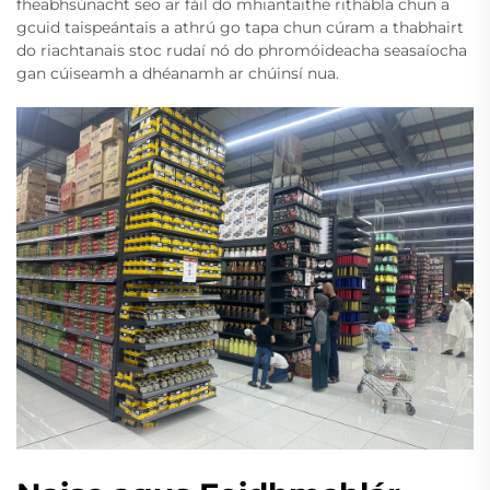
fheabhsúnacht seo ar fáil do mhiantaithe rithábla chun a
gcuid taispeántais a athrú go tapa chun cúram a thabhairt
do riachtanais stoc rudaí nó do phromóideacha seasaíocha
gan cúiseamh a dhéanamh ar chúinsí nua.