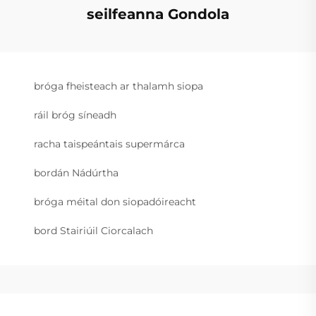
seilfeanna Gondola
bróga fheisteach ar thalamh siopa
ráil bróg síneadh
racha taispeántais supermárca
bordán Nádúrtha
bróga méital don siopadóireacht
bord Stairiúil Ciorcalach