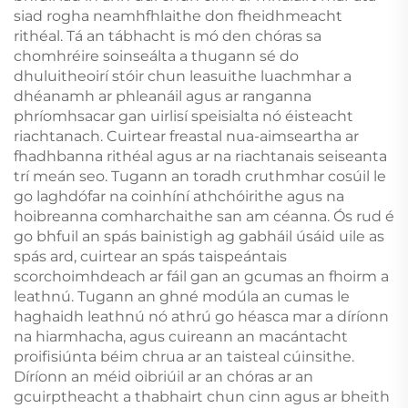
siad rogha neamhfhlaithe don fheidhmeacht
rithéal. Tá an tábhacht is mó den chóras sa
chomhréire soinseálta a thugann sé do
dhuluitheoirí stóir chun leasuithe luachmhar a
dhéanamh ar phleanáil agus ar ranganna
phríomhsacar gan uirlisí speisialta nó éisteacht
riachtanach. Cuirtear freastal nua-aimseartha ar
fhadhbanna rithéal agus ar na riachtanais seiseanta
trí meán seo. Tugann an toradh cruthmhar cosúil le
go laghdófar na coinhíní athchóirithe agus na
hoibreanna comharchaithe san am céanna. Ós rud é
go bhfuil an spás bainistigh ag gabháil úsáid uile as
spás ard, cuirtear an spás taispeántais
scorchoimhdeach ar fáil gan an gcumas an fhoirm a
leathnú. Tugann an ghné modúla an cumas le
haghaidh leathnú nó athrú go héasca mar a díríonn
na hiarmhacha, agus cuireann an macántacht
proifisiúnta béim chrua ar an taisteal cúinsithe.
Díríonn an méid oibriúil ar an chóras ar an
gcuirptheacht a thabhairt chun cinn agus ar bheith