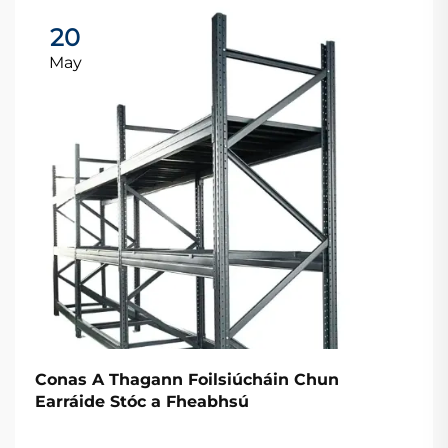
20
May
Conas A Thagann Foilsiúcháin Chun
Earráide Stóc a Fheabhsú