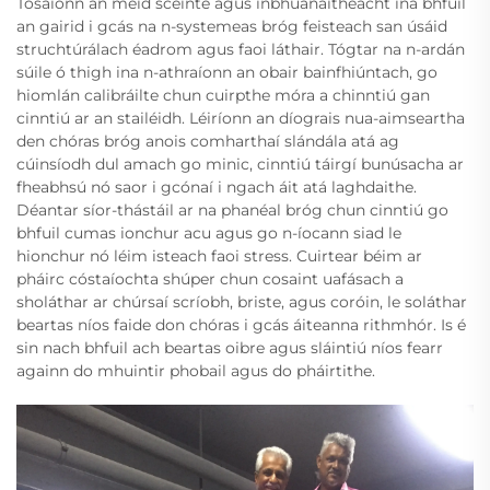
Tosaíonn an méid scéinte agus inbhuanaitheacht ina bhfuil
an gairid i gcás na n-systemeas bróg feisteach san úsáid
struchtúrálach éadrom agus faoi láthair. Tógtar na n-ardán
súile ó thigh ina n-athraíonn an obair bainfhiúntach, go
hiomlán calibráilte chun cuirpthe móra a chinntiú gan
cinntiú ar an stailéidh. Léiríonn an díograis nua-aimseartha
den chóras bróg anois comharthaí slándála atá ag
cúinsíodh dul amach go minic, cinntiú táirgí bunúsacha ar
fheabhsú nó saor i gcónaí i ngach áit atá laghdaithe.
Déantar síor-thástáil ar na phanéal bróg chun cinntiú go
bhfuil cumas ionchur acu agus go n-íocann siad le
hionchur nó léim isteach faoi stress. Cuirtear béim ar
pháirc cóstaíochta shúper chun cosaint uafásach a
sholáthar ar chúrsaí scríobh, briste, agus coróin, le soláthar
beartas níos faide don chóras i gcás áiteanna rithmhór. Is é
sin nach bhfuil ach beartas oibre agus sláintiú níos fearr
againn do mhuintir phobail agus do pháirtithe.