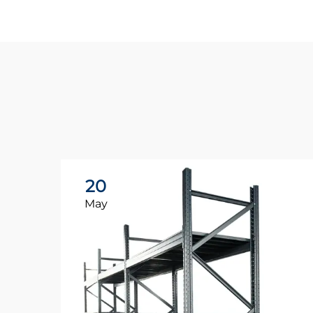
20
May