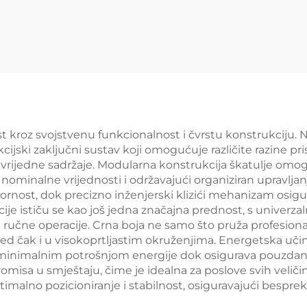
police za prika
trgovini s jast
na prodaju YD-
st kroz svojstvenu funkcionalnost i čvrstu konstrukciju. 
jski zaključni sustav koji omogućuje različite razine pri
ući vrijedne sadržaje. Modularna konstrukcija škatulje o
nominalne vrijednosti i održavajući organiziran upravlj
pornost, dok precizno inženjerski klizići mehanizam osig
ije ističu se kao još jedna značajna prednost, s univerz
ručne operacije. Crna boja ne samo što pruža profesiona
zgled čak i u visokoprtljastim okruženjima. Energetska u
s minimalnim potrošnjom energije dok osigurava pouzd
isa u smještaju, čime je idealna za poslove svih veličina
timalno pozicioniranje i stabilnost, osiguravajući besprek