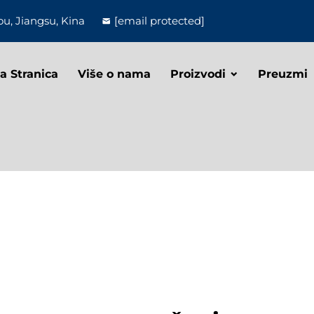
u, Jiangsu, Kina
[email protected]
a Stranica
Više o nama
Proizvodi
Preuzmi