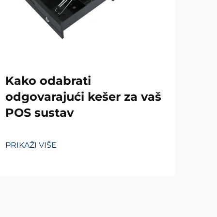
Za
Kako odabrati
im
odgovarajući kešer za vaš
POS sustav
PRIK
PRIKAŽI VIŠE