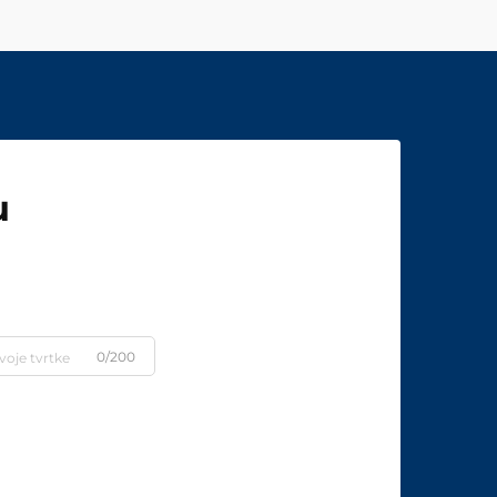
u
0/200