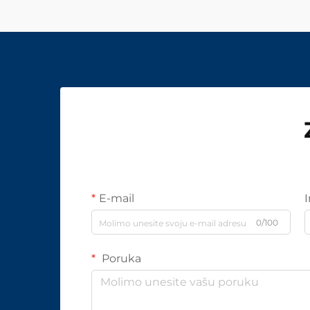
E-mail
0/100
Poruka