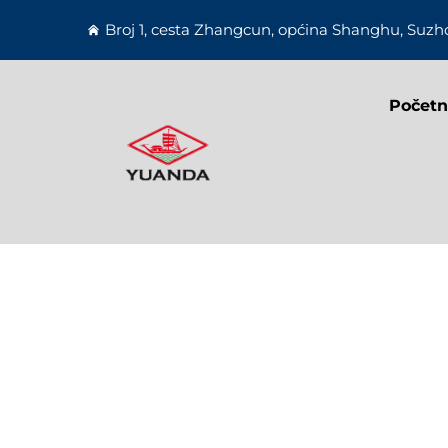
Broj 1, cesta Zhangcun, općina Shanghu, Suzho
Početn