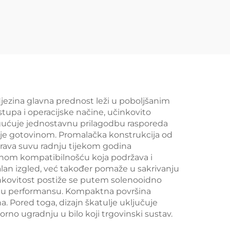
z u
trgovine YD-S034
rogom
S003
Njezina glavna prednost leži u poboljšanim
stupa i operacijske načine, učinkovito
mogućuje jednostavnu prilagodbu rasporeda
anje gotovinom. Promalačka konstrukcija od
urava suvu radnju tijekom godina
alnom kompatibilnošću koja podržava i
lan izgled, već također pomaže u sakrivanju
činkovitost postiže se putem solenooidno
anu performansu. Kompaktna površina
. Pored toga, dizajn škatulje uključuje
orno ugradnju u bilo koji trgovinski sustav.