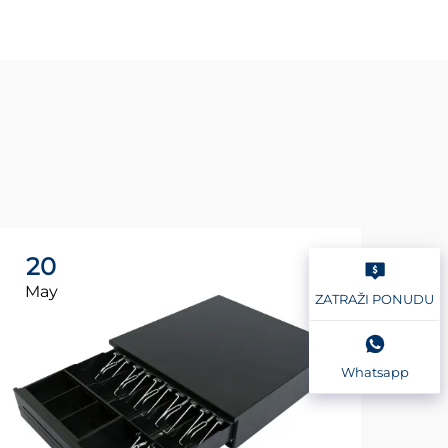
20
2
May
Ma
ZATRAŽI PONUDU
Whatsapp