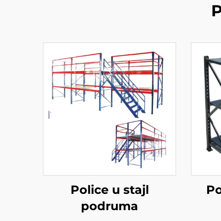
P
Police u stajl
Po
podruma