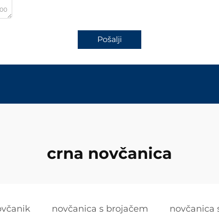
000
Pošalji
crna novčanica
ovčanik
novčanica s brojačem
novčanica