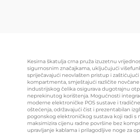
Kesirna škatulja crna pruža izuzetnu vrijedno
sigurnosnim značajkama, uključujući višefunkci
spriječavajući neovlašten pristup i zaštićuj
kompartmenta, smještajući različite novčane 
industrijskog čelika osigurava dugotrajnu ot
neprekinutog korištenja. Mogućnosti integrac
moderne elektroničke POS sustave i tradične 
oštećenja, održavajući čist i prezentabilan i
pogonskog elektroničkog sustava koji radi 
maksimizira cijenu radne površine bez komprom
upravljanje kablama i prilagodljive noge za op