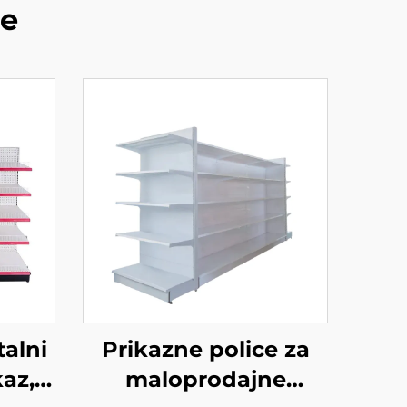
de
alni
Prikazne police za
kaz,
maloprodajne