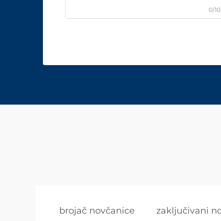
0/1
brojač novčanice
zaključivani n