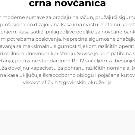
crna novčanica
moderne sustave za prodaju na račun, pružajući sigurno
profesionalno dizajnirana kasa ima čvrstu metalnu kons
enjem. Kasa sadrži prilagodljive odeljke za novčane bank
nim potrebama poslovanja. Napredne sigurnosne značajk
učavanja za maksimalnu sigurnost tijekom različitih operat
 pri obilnom dnevnom korištenju. Suvise je kompatibilna 
tanja, podržane standardnim RJ-12 sučeljem za besprijeko
uža dovoljnu kapacitetu za pohranu različitih nominala, 
črna kasa uključuje škrabozborno oblogu i pojačane kutov
visokotrafičkih trgovinskih okruženja.