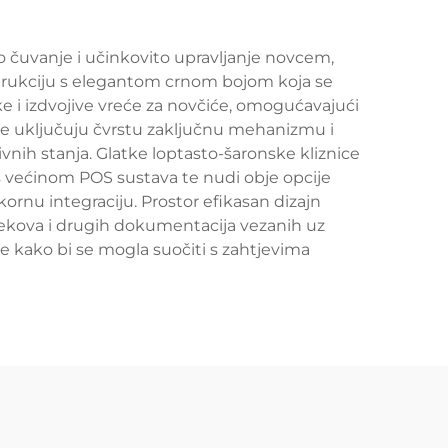
 čuvanje i učinkovito upravljanje novcem,
trukciju s elegantom crnom bojom koja se
e i izdvojive vreće za novčiće, omogućavajući
e uključuju čvrstu zaključnu mehanizmu i
ivnih stanja. Glatke loptasto-šaronske kliznice
s većinom POS sustava te nudi obje opcije
rnu integraciju. Prostor efikasan dizajn
šekova i drugih dokumentacija vezanih uz
e kako bi se mogla suočiti s zahtjevima