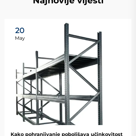
Najnovije vijesti
20
May
Kako pohranjivanje poboljšava učinkovitost