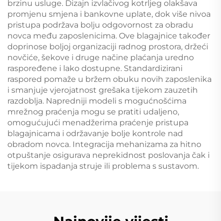
brzinu usluge. Dizajn izvlačivog kotrljeg olakšava
promjenu smjena i bankovne uplate, dok više nivoa
pristupa podržava bolju odgovornost za obradu
novca među zaposlenicima. Ove blagajnice također
doprinose boljoj organizaciji radnog prostora, držeći
novčiće, šekove i druge načine plaćanja uredno
raspoređene i lako dostupne. Standardizirani
raspored pomaže u bržem obuku novih zaposlenika
i smanjuje vjerojatnost grešaka tijekom zauzetih
razdoblja. Napredniji modeli s mogućnošćima
mrežnog praćenja mogu se pratiti udaljeno,
omogućujući menadžerima praćenje pristupa
blagajnicama i održavanje bolje kontrole nad
obradom novca. Integracija mehanizama za hitno
otpuštanje osigurava neprekidnost poslovanja čak i
tijekom ispadanja struje ili problema s sustavom.