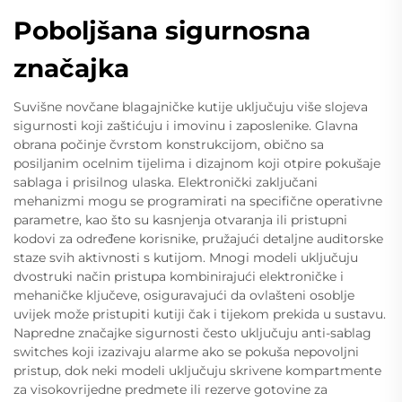
Poboljšana sigurnosna
značajka
Suvišne novčane blagajničke kutije uključuju više slojeva
sigurnosti koji zaštićuju i imovinu i zaposlenike. Glavna
obrana počinje čvrstom konstrukcijom, obično sa
posiljanim ocelnim tijelima i dizajnom koji otpire pokušaje
sablaga i prisilnog ulaska. Elektronički zaključani
mehanizmi mogu se programirati na specifične operativne
parametre, kao što su kasnjenja otvaranja ili pristupni
kodovi za određene korisnike, pružajući detaljne auditorske
staze svih aktivnosti s kutijom. Mnogi modeli uključuju
dvostruki način pristupa kombinirajući elektroničke i
mehaničke ključeve, osiguravajući da ovlašteni osoblje
uvijek može pristupiti kutiji čak i tijekom prekida u sustavu.
Napredne značajke sigurnosti često uključuju anti-sablag
switches koji izazivaju alarme ako se pokuša nepovoljni
pristup, dok neki modeli uključuju skrivene kompartmente
za visokovrijedne predmete ili rezerve gotovine za