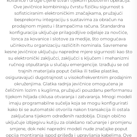
kovanice i druge cijene stvari tijekom poslovnih operacija.
Ove jevičnice kombiniraju čvrstu fizičku sigurnost s
sofisticiranim elektroničkim značajkama, pružajući
besprekornu integraciju s sustavima za obračun na
prodajnom mjestu i štampačima računa. Standardna
konfiguracija uključuje prilagodljive odjelaje za novčiće,
lonca za kovanice i slotove za medije, što omogućava
učinkovitu organizaciju različitih nominala. Savremene
kesne jevičnice uključuju napredne mjere sigurnosti kao što
su elektronički zaključci, zaključci s ključem i mehanizmi
ručnog otpuštanja u slučaju emergencije. Izrađuju se od
trajnih materijala poput čelika ili teške plastike,
osiguravajući dugotrajnost u visokofrekventnim prodajnim
okruženjima. Glatka radnja jevičnice omogućena je
čeličnim lozim s kuglima, pružajući pouzdanu performansu
tijekom hiljada ciklusa otvaranja i zatvaranja. Mnogi modeli
imaju programabilne sučelja koja se mogu konfigurirati
kako bi se automatski otvorila nakon transakcija ili ostala
zaključana tijekom određenih razdoblja. Dizajn obično
uključuje izbjegivu kutiju za olakšano računanje i promjenu
smjene, dok neki napredni modeli nude značajke poput
opcija montiranja ispod prišeđa i upravljanja kabelima. Ove