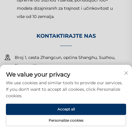
modela dizajniranih za trajnost i učinkovitost u
više od 10 zemalja.
KONTAKTIRAJTE NAS
Broj 1, cesta Zhangcun, općina Shanghu, Suzhou,
Jiangsu, Kina
We value your privacy
+86-15150179453
We use cookies and similar tools to provide our services.
If you don't want to accept all cookies, click Personalize
[email protected]
cookies.
Accept all
Autorska prava © 2025 Suzhou Yuanda Commercial Products
Co., Ltd. Sva prava pridržana.
Politika privatnosti
Personalize cookies
POČETNA
PROIZVODI
E-MAIL
TEL
STRANICA