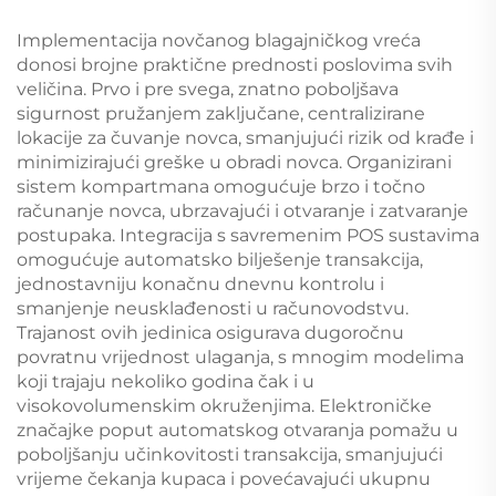
Implementacija novčanog blagajničkog vreća
donosi brojne praktične prednosti poslovima svih
veličina. Prvo i pre svega, znatno poboljšava
sigurnost pružanjem zaključane, centralizirane
lokacije za čuvanje novca, smanjujući rizik od krađe i
minimizirajući greške u obradi novca. Organizirani
sistem kompartmana omogućuje brzo i točno
računanje novca, ubrzavajući i otvaranje i zatvaranje
postupaka. Integracija s savremenim POS sustavima
omogućuje automatsko bilješenje transakcija,
jednostavniju konačnu dnevnu kontrolu i
smanjenje neusklađenosti u računovodstvu.
Trajanost ovih jedinica osigurava dugoročnu
povratnu vrijednost ulaganja, s mnogim modelima
koji trajaju nekoliko godina čak i u
visokovolumenskim okruženjima. Elektroničke
značajke poput automatskog otvaranja pomažu u
poboljšanju učinkovitosti transakcija, smanjujući
vrijeme čekanja kupaca i povećavajući ukupnu