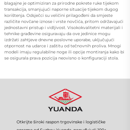
blagajne je optimiziran za prirodne pokrete ruke tijekom
transakcija, smanjujući naporne situacije tijekom dugog
korištenja. Odsječci su veličini prilagođeni da smjeste
različite novčane iznose i vrste novčića, pritom održavajući
jednostavni pristup i vidljivost. Visokokvalitetni materijali i
tehnike građevine osiguravaju da ove jedinice mogu
izdržati zahtjeve dnevne poslovne uporabe, uključujući
otpornost na udarce i zaštitu od tečnovnih proliva. Mnogi
modeli imaju regulabilne noge ili opcije montiranja kako bi
se osigurala prava pozicija neovisno o konfiguraciji stola.
Otkrijte široki raspon trgovinske i logističke
opreme od Suzhou Yuanda, ponuđujući 100+