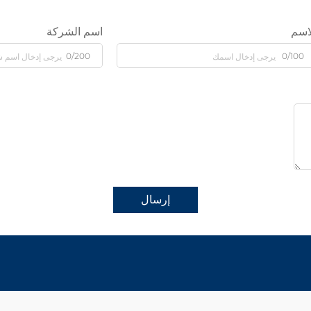
اسم
اسم الشركة
0/200
0/100
إرسال