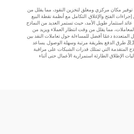
ال توفير مكان مركزي ومغلق لتخزين النقود، مما يقلل من
راءات الفتح والإغلاق. التكامل مع أنظمة نقطة البيع
 عائد استثمار طويل الأمد، حيث تستمر العديد من النماذج
لمعاملات، مما يقلل من وقت انتظار العملاء ويزيد من
ل المتعددة دعمًا أفضل للمساءلة حول تعاملات النقد بين
الموظفين. تسهم هذه الخزائن أيضًا في تنظيم مكان العمل بشكل أفضل، حيث تحافظ على ترتيب العملات النقدية، الشيكات،及其他 طرق الدفع بطريقة مرتبة وسهلة الوصول. يساعد
ذج المتقدمة التي تمتلك قدرات الشبكات على مراقبة
ت الإطلاق الطارئة استمرارية الأعمال حتى أثناء