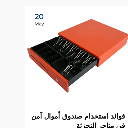
20
May
لماذ
فوائد استخدام صندوق أموال آمن
صندو
في متاجر التجزئة