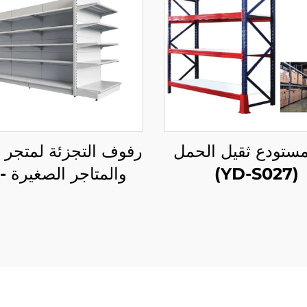
ستودع ثقيل الحمل
رفوف التجزئة لمتجر ال
(YD-S027)
والم
S014