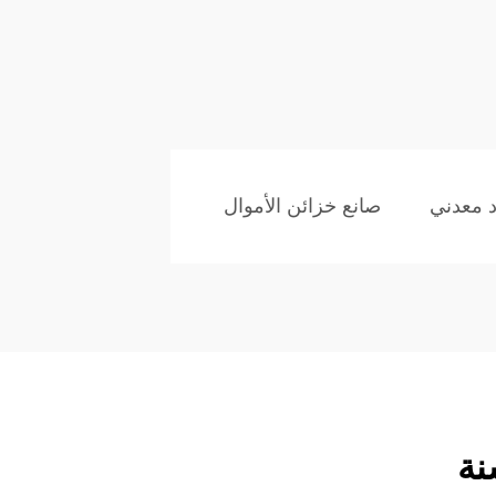
 معدني
صانع خزائن الأموال
نة