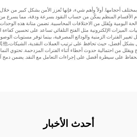
 بمختلف أحجامها. أولاً وأهم شيء، فإنها تُعزز الأمن بشكل كبير من خل
م الأقسام المنظم يمكّن من حساب النقود بسرعة ودقة، مما يسرع من إج
لحة اليومية ويُقلل من الاختلافات المحاسبية. تضمن متانة هذه الوحدات
ت. الميزات الإلكترونية مثل الفتح التلقائي تساعد على تحسين كفاءة ا
 تغيير الفترات الزمنية والودائع المصرفية، بينما توفر مستويات الوصو
يقلل من احتمالية حدوث أخطاء أثناء الفترات المزدحمة. تحتوي النما
الحفاظ على سيطرة أفضل على إجراءات التعامل مع النقد. يضمن دمج آليا
أحدث الأخبار