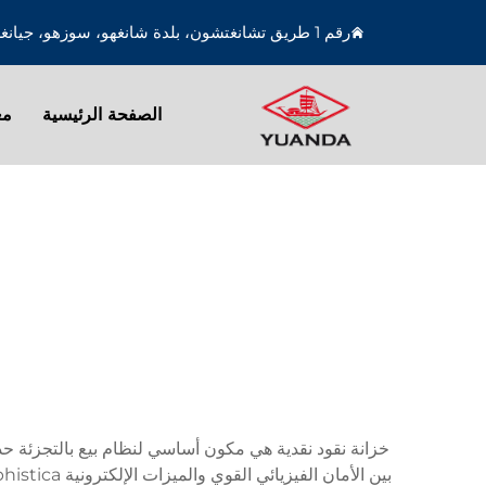
رقم 1 طريق تشانغتشون، بلدة شانغهو، سوزهو، جيانغسو، الصين
الصفحة الرئيسية
مع
خزانة نقود نقدية هي مكون أساسي لنظام بيع بالتجزئة حديث