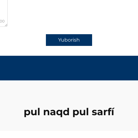
000
Yuborish
pul naqd pul sarfí