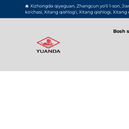
Xizhongda qiyeguan, Zhangcun yo'li 1-son, Jia
ko'chasi, Xitang qishlog'i, Xitang qishlogi, Xitang 
Bosh s