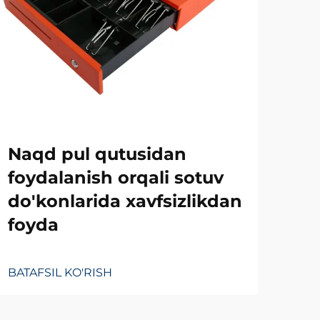
Ne
Naqd pul qutusidan
qa
foydalanish orqali sotuv
ke
do'konlarida xavfsizlikdan
foyda
BATA
BATAFSIL KO'RISH