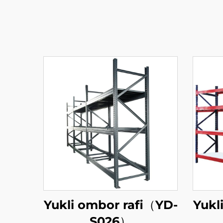
Yukli ombor rafi（YD-
Yukl
S026）