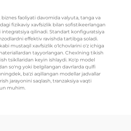
 biznes faoliyati davomida valyuta, tanga va
gi fizikaviy xavfsizlik bilan sofistikeerlangan
 integratsiya qilinadi. Standart konfiguratsiya
mzodlardni effektiv ravishda tartibga soladi.
bi mustaqil xavfsizlik o'lchovlarini o'z ichiga
materiallardan tayyorlangan. Chexlning tikish
pish tsikllaridan keyin ishlaydi. Ko'p model
an so'ng yoki belgilangan davrlarda qulfi
uningdek, ba'zi aqillangan modellar jadvallar
ish jarayonini saqlash, tranzaksiya vaqti
chun muhim.