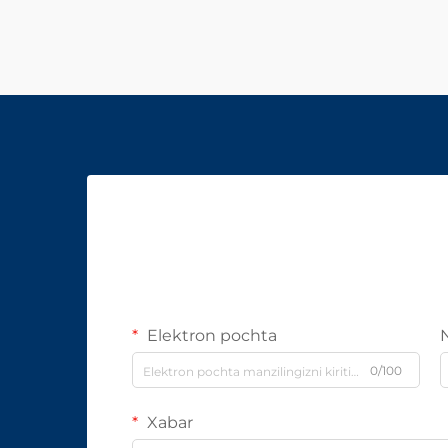
Elektron pochta
0/100
Xabar