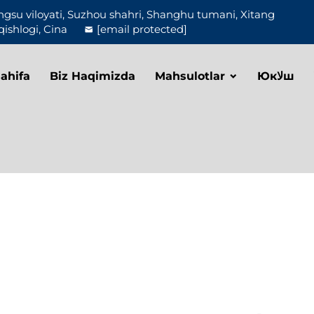
ngsu viloyati, Suzhou shahri, Shanghu tumani, Xitang
qishlogi, Cina
[email protected]
ahifa
Biz Haqimizda
Mahsulotlar
Юкلاш