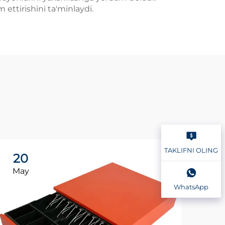
 ettirishini ta'minlaydi.
TAKLIFNI OLING
20
2
May
Ma
WhatsApp