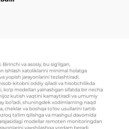
чун
си
irinchi va asosiy, bu sig'ilgan,
n ishlash xatoliklarini minimal holatga
a yopish jarayonlarini tezlashtiradi.
hisob-kitobni oddiy qiladi va hisobchilikda
di, ko'p modellari yalnashgan sifatda bir necha
 mijoz kutish vaqtini kamaytiradi va umumiy
qulay bo'ladi, shuningdek xodimlarning naqd
a, cheklar va boshqa to'lov usullarini tartib
tezroq ta'lim qilishga va mashgul davomida
 darajasidagi modellar remoten monitoringdan
arayonlarini yaxshilashga yordam beradi.