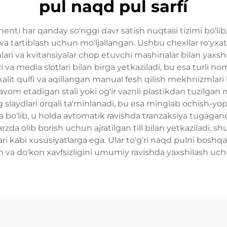
pul naqd pul sarfí
nti har qanday so'nggi davr satish nuqtasi tizimi bo'lib,
a tartiblash uchun mo'ljallangan. Ushbu chexllar ro'yxatda
imlari va kvitansiyalar chop etuvchi mashinalar bilan yaxshi
i va media slotlari bilan birga yetkaziladi, bu esa turli no
alit qulfi va aqillangan manual fesh qilish mekhnizmlari ka
m etadigan stali yoki og'ir vaznli plastikdan tuzilgan 
ing slaydlari orqali ta'minlanadi, bu esa minglab ochish-yo
a bo'lib, u holda avtomatik ravishda tranzaksiya tugagand
a olib borish uchun ajratilgan till bilan yetkaziladi, sh
ri kabi xususiyatlarga ega. Ular to'g'ri naqd pulni boshqar
h va do'kon xavfsizligini umumiy ravishda yaxshilash u