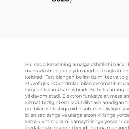
Pul naqd kasasining amalga oshirilishi har xil 
markazlashtirilgan joyda naqd pul saqlash imk
keltiradi. Tartiblangan bo'lim tizimi tez va to
Muvofiqlik POS tizimlari bilan avtomatik mu'a
farqi borliklarni kamaytiradi. Bu birliklarnin
yil davom etadi. Elektron funksiyalar, masala
xizmat tezligini oshiradi. Olib tashlanadigan
pul bilan ishlashiga oid hisob-masuliyligini yax
bilan saqlashga va ularga arzon kirishga yord
xatolik ehtimollarni kamaytirishga yordam b
foydalanish imkonini beradi, bunga managerlar