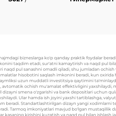
унумчалар у
савдо полки
hajmdagi bizneslarga ko'p qanday praktik foydalar beradi. B
onini taqdim etadi, sur'atni kamaytirish va naqd pul bila
'g'ri naqd pul sanashni omadli qiladi, shu jumladan ochish v
malatlar hisobotini saqlash imkonini beradi, kun oxirida 
g daymliksi uzun muddatli investitsiya qaytimini ta'minlay
n, avtomatik ochish mu'amalat effektivligini yaxshilaydi,
 till dizayni smena o'zgarishi va bank depositlari uchun 
shilaydi. Ular hamda ish joyini yaxshi tartiblashga, valyut
am beradi. Standartlashtirilgan dizayn yangi xodimlarni 
eradi. Tarmoq imkoniyatlari mavjud bo'lgan mustaqillik
 kasaning kirishini kuzatish va naqd pul bilan ishlash j