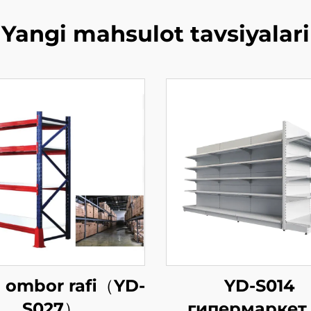
Yangi mahsulot tavsiyalari
i ombor rafi（YD-
YD-S014
S027）
гипермаркет