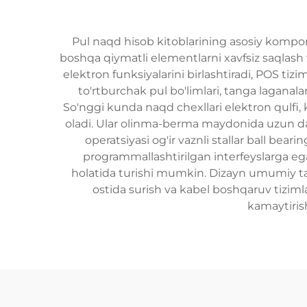
Pul naqd hisob kitoblarining asosiy kompone
boshqa qiymatli elementlarni xavfsiz saqlash v
elektron funksiyalarini birlashtiradi, POS tiz
to'rtburchak pul bo'limlari, tanga laganalar
So'nggi kunda naqd chexllari elektron qulfi, k
oladi. Ular olinma-berma maydonida uzun davo
operatsiyasi og'ir vaznli stallar ball bear
programmallashtirilgan interfeyslarga eg
holatida turishi mumkin. Dizayn umumiy tarzd
ostida surish va kabel boshqaruv tizimla
kamaytiris