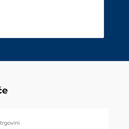
će
 trgovini