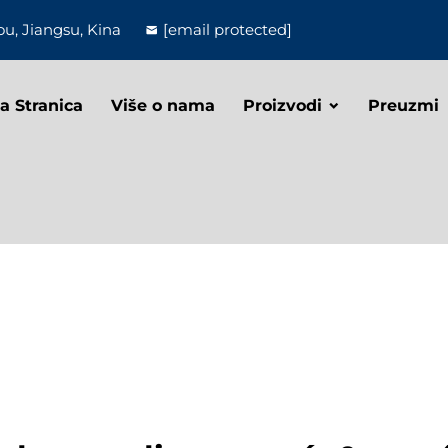
u, Jiangsu, Kina
[email protected]
a Stranica
Više o nama
Proizvodi
Preuzmi