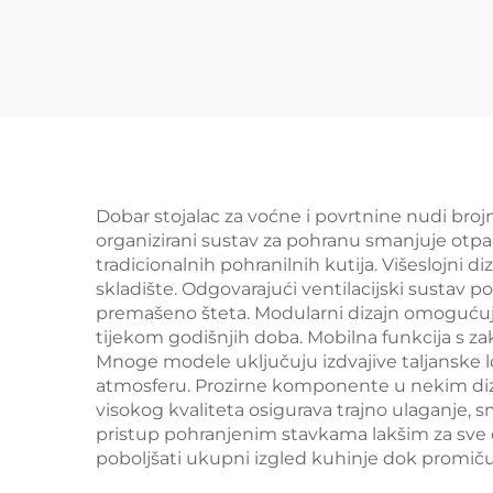
(YD-S026)
su
Dobar stojalac za voćne i povrtnine nudi broj
organizirani sustav za pohranu smanjuje otpa
tradicionalnih pohranilnih kutija. Višeslojni 
skladište. Odgovarajući ventilacijski sustav 
premašeno šteta. Modularni dizajn omogućuj
tijekom godišnjih doba. Mobilna funkcija s zak
Mnoge modele uključuju izdvajive taljanske lo
atmosferu. Prozirne komponente u nekim diza
visokog kvaliteta osigurava trajno ulaganje, 
pristup pohranjenim stavkama lakšim za sve č
poboljšati ukupni izgled kuhinje dok promiču 