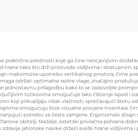
permarket YD-
S035
ne praktične prednosti koje ga čine neocjenjivim dodatkom
d hrane tako što drži proizvode vidljivima i dostupnim, 
dizajn maksimizira upotrebu vertikalnog prostora, čime po
pomaga održati optimalne razine vlage, značajno produžujuć
e jednostavnu prilagodbu kako bi se zadovoljile promj
ljučljivim točkovima omogućuje lako čišćenje ispod i iza 
nci koji prikupljaju višak vlažnosti, sprečavajući štetu 
jnima omogućuju brze vizualne provjere inventara, čime
smanjujući potrebu za česte zamjene. Ergonomski dizajn s
lanove obitelji. Nadalje, estetski privlačna pohrana dob
zdravije jahonske navike držeći sveže hrane vidljivima i 