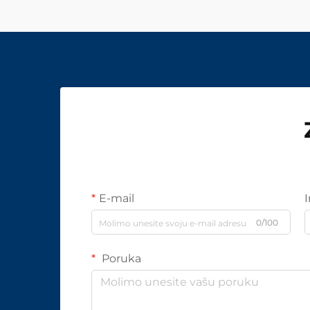
E-mail
0/100
Poruka