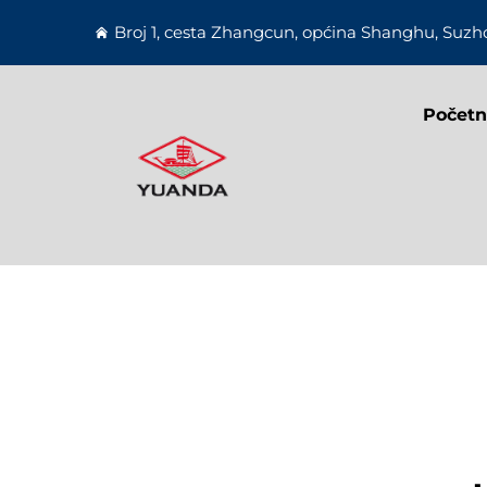
Broj 1, cesta Zhangcun, općina Shanghu, Suzho
Početn