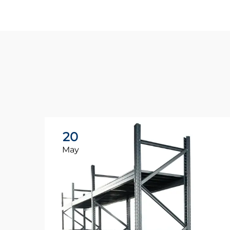
20
May