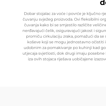
d
Dobar stojalac za voće i povrće je ključno r
čuvanju svježeg proizvoda. Ovi fleksibilni o
čuvanja kako bi se smjestilo različite veliči
nerđavajući čelik, osiguravajući jakost i si
promiču cirkulaciju zraka, pomažući da se s
koševe koji se mogu jednostavno očistiti i
udobnim za pomakivanje po kuhinji kad god 
utjecaja svjetlosti, dok drugi imaju posebne 
iza ovih stojaca riješava uobičajene izazo