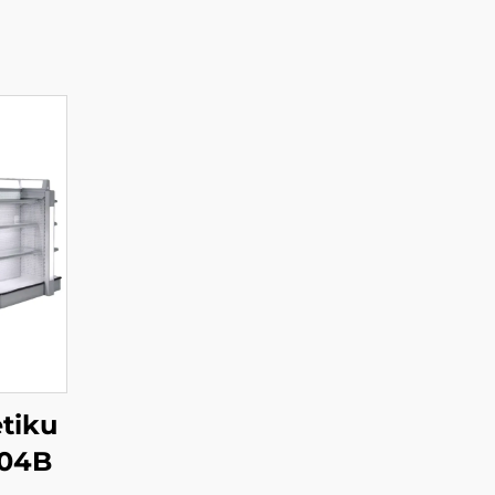
tiku
004B