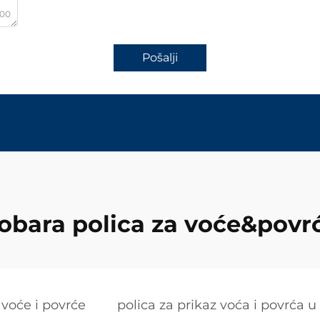
000
Pošalji
obara polica za voće&povr
 voće i povrće
polica za prikaz voća i povrća u