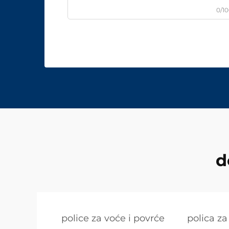
0/1
d
police za voće i povrće
polica za