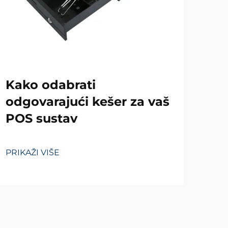
Kako odabrati
Pr
odgovarajući kešer za vaš
si
POS sustav
ma
tr
PRIKAŽI VIŠE
PRIK