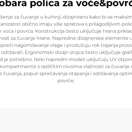
obara polica za voće&povr
ješenje za čuvanje u kuhinji, dizajnirano kako bi se maks
rganizatori obično imaju više spratova s prilagodljivim po
ne voća i povrća. Konstrukcija često uključuje hrana prikla
gurnost za čuvanje hrane. Napredne dizajnerske elemente 
preči nagomilavanje vlage i produžuju rok trajanja proiz
 održavati. Ergonomski dizajn stojca često uključuje glatk
je potrebno. Neki napredni modeli uključuju UV otporne
kompartmente s različitim nivoima vlažnosti za čuvanje raz
ve čuvanja, poput sprečavanja otapanja i održavanja optimal
povrće.