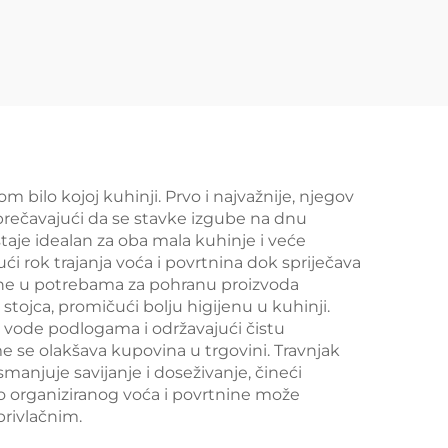
 bilo kojoj kuhinji. Prvo i najvažnije, njegov
sprečavajući da se stavke izgube na dnu
staje idealan za oba mala kuhinje i veće
i rok trajanja voća i povrtnina dok spriječava
ene u potrebama za pohranu proizvoda
stojca, promičući bolju higijenu u kuhinji.
od vode podlogama i održavajući čistu
 se olakšava kupovina u trgovini. Travnjak
manjuje savijanje i doseživanje, čineći
ro organiziranog voća i povrtnine može
privlačnim.