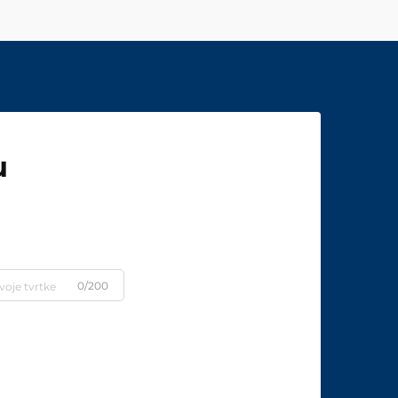
u
0/200