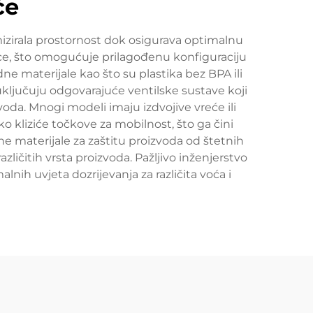
će
imizirala prostornost dok osigurava optimalnu
lice, što omogućuje prilagođenu konfiguraciju
dne materijale kao što su plastika bez BPA ili
uključuju odgovarajuće ventilske sustave koji
voda. Mnogi modeli imaju izdvojive vreće ili
o kliziće točkove za mobilnost, što ga čini
 materijale za zaštitu proizvoda od štetnih
ličitih vrsta proizvoda. Pažljivo inženjerstvo
nih uvjeta dozrijevanja za različita voća i