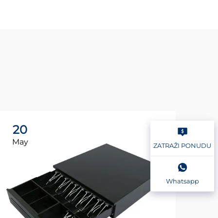
20
2
May
Ma
ZATRAŽI PONUDU
Whatsapp