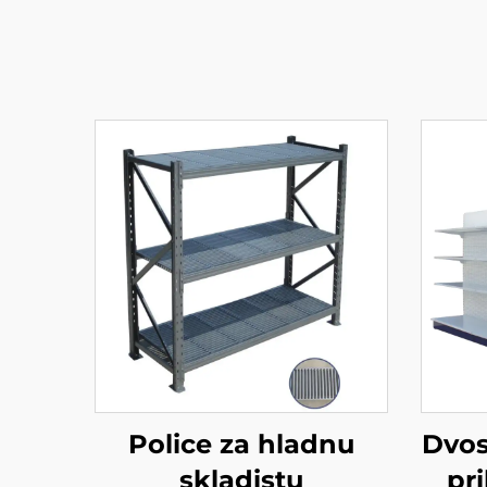
Police za hladnu
Dvos
skladistu
pr