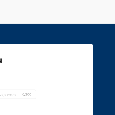
u
0/200