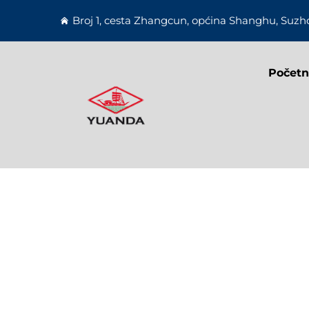
Broj 1, cesta Zhangcun, općina Shanghu, Suzho
Početn