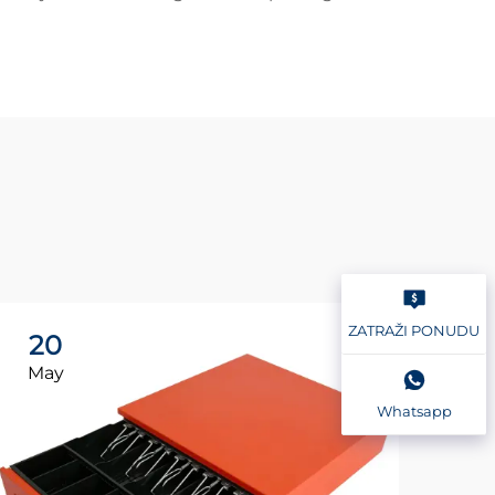
ZATRAŽI PONUDU
20
2
May
Ma
Whatsapp