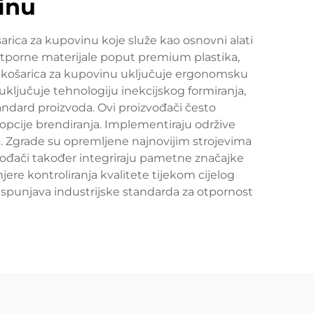
inu
rica za kupovinu koje služe kao osnovni alati
 otporne materijale poput premium plastika,
ja košarica za kupovinu uključuje ergonomsku
uključuje tehnologiju inekcijskog formiranja,
andard proizvoda. Ovi proizvođači često
 opcije brendiranja. Implementiraju održive
e. Zgrade su opremljene najnovijim strojevima
zvođači također integriraju pametne značajke
re kontroliranja kvalitete tijekom cijelog
a ispunjava industrijske standarda za otpornost