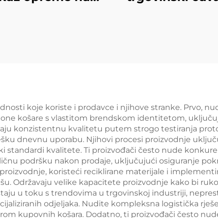
odaju YD-S003A
jedne strane pol
za supermarket
S008
nosti koje koriste i prodavce i njihove stranke. Prvo, n
ne košare s vlastitom brendskom identitetom, uključuj
aju konzistentnu kvalitetu putem strogo testiranja proto
tešku dnevnu uporabu. Njihovi procesi proizvodnje uključu
ki standardi kvalitete. Ti proizvođači često nude konk
ičnu podršku nakon prodaje, uključujući osiguranje pokr
roizvodnje, koristeći reciklirane materijale i implementir
lišu. Održavaju velike kapacitete proizvodnje kako bi ru
taju u toku s trendovima u trgovinskoj industriji, nepres
cijaliziranih odjeljaka. Nudite kompleksna logistička rješe
arom kupovnih košara. Dodatno, ti proizvođači često nu