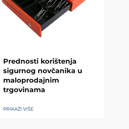
Za
Prednosti korištenja
im
sigurnog novčanika u
maloprodajnim
PRIK
trgovinama
PRIKAŽI VIŠE