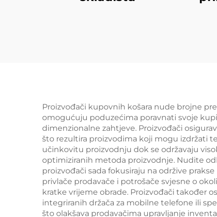
pr
Proizvođači kupovnih košara nude brojne pred
omogućuju poduzećima poravnati svoje kupio
dimenzionalne zahtjeve. Proizvođači osigurav
što rezultira proizvodima koji mogu izdržati 
učinkovitu proizvodnju dok se održavaju viso
optimiziranih metoda proizvodnje. Nudite odl
proizvođači sada fokusiraju na održive prakse p
privlače prodavače i potrošače svjesne o oko
kratke vrijeme obrade. Proizvođači također os
integriranih držača za mobilne telefone ili spe
što olakšava prodavačima upravljanje invent