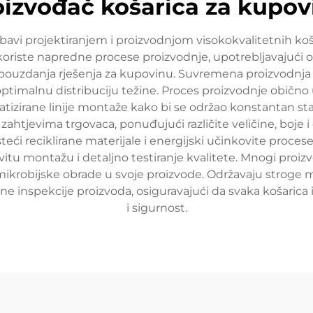
oizvođač košarica za kupov
avi projektiranjem i proizvodnjom visokokvalitetnih koša
 koriste napredne procese proizvodnje, upotrebljavajući
rili pouzdanja rješenja za kupovinu. Suvremena proizvodn
optimalnu distribuciju težine. Proces proizvodnje obično 
matizirane linije montaže kako bi se održao konstantan st
zahtjevima trgovaca, ponuđujući različite veličine, boje i
eći reciklirane materijale i energijski učinkovite proces
itu montažu i detaljno testiranje kvalitete. Mnogi proi
krobijske obrade u svoje proizvode. Održavaju stroge mje
alne inspekcije proizvoda, osiguravajući da svaka košaric
i sigurnost.