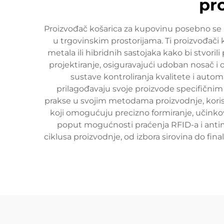
pr
Proizvođač košarica za kupovinu posebno se b
u trgovinskim prostorijama. Ti proizvođači
metala ili hibridnih sastojaka kako bi stvo
projektiranje, osiguravajući udoban nosač i 
sustave kontroliranja kvalitete i auto
prilagođavaju svoje proizvode specifičnim 
prakse u svojim metodama proizvodnje, korist
koji omogućuju precizno formiranje, učinkov
poput mogućnosti praćenja RFID-a i antimi
ciklusa proizvodnje, od izbora sirovina do fin