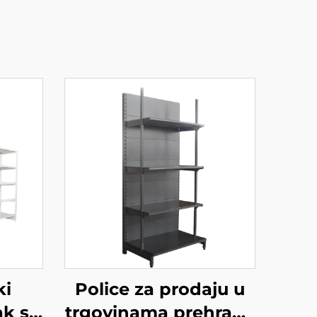
ki
Police za prodaju u
ak s
trgovinama prehrane