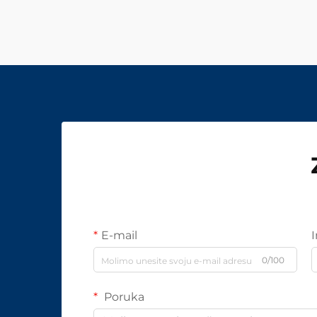
E-mail
0/100
Poruka