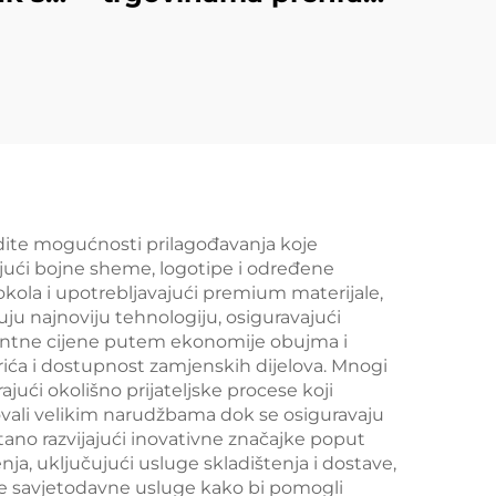
icice
i konvenijentnim
 YD-
trgovinama YD-S009
udite mogućnosti prilagođavanja koje
ući bojne sheme, logotipe i određene
kola i upotrebljavajući premium materijale,
ju najnoviju tehnologiju, osiguravajući
urentne cijene putem ekonomije obujma i
ića i dostupnost zamjenskih dijelova. Mnogi
ajući okolišno prijateljske procese koji
kovali velikim narudžbama dok se osiguravaju
tano razvijajući inovativne značajke poput
nja, uključujući usluge skladištenja i dostave,
de savjetodavne usluge kako bi pomogli