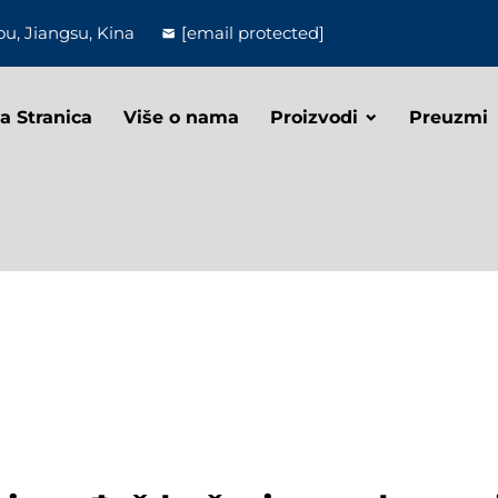
u, Jiangsu, Kina
[email protected]
a Stranica
Više o nama
Proizvodi
Preuzmi