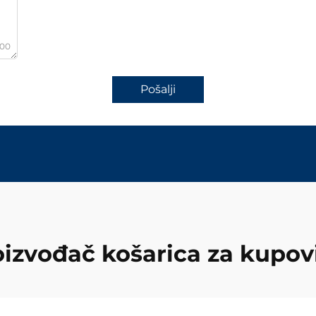
000
Pošalji
oizvođač košarica za kupov