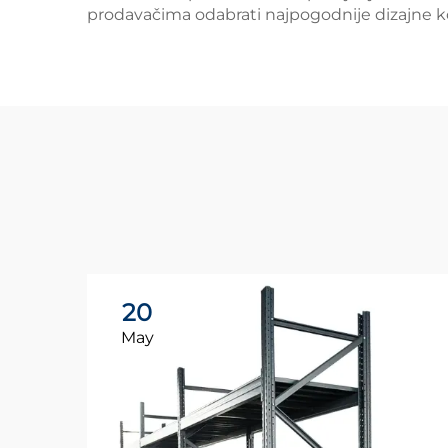
prodavačima odabrati najpogodnije dizajne ko
20
May