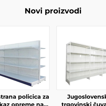
Novi proizvodi
trana policica za
Jugoslovens
ikaz opreme na
trgovinski čuv