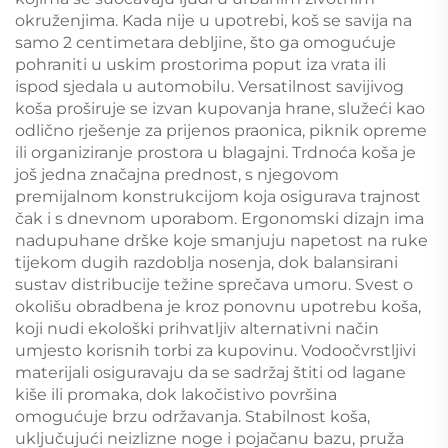
okruženjima. Kada nije u upotrebi, koš se savija na
samo 2 centimetara debljine, što ga omogućuje
pohraniti u uskim prostorima poput iza vrata ili
ispod sjedala u automobilu. Versatilnost savijivog
koša proširuje se izvan kupovanja hrane, služeći kao
odlično rješenje za prijenos praonica, piknik opreme
ili organiziranje prostora u blagajni. Trdnoća koša je
još jedna značajna prednost, s njegovom
premijalnom konstrukcijom koja osigurava trajnost
čak i s dnevnom uporabom. Ergonomski dizajn ima
nadupuhane drške koje smanjuju napetost na ruke
tijekom dugih razdoblja nosenja, dok balansirani
sustav distribucije težine sprečava umoru. Svest o
okolišu obradbena je kroz ponovnu upotrebu koša,
koji nudi ekološki prihvatljiv alternativni način
umjesto korisnih torbi za kupovinu. Vodoočvrstljivi
materijali osiguravaju da se sadržaj štiti od lagane
kiše ili promaka, dok lakočistivo površina
omogućuje brzu održavanja. Stabilnost koša,
uključujući neizlizne noge i pojačanu bazu, pruža