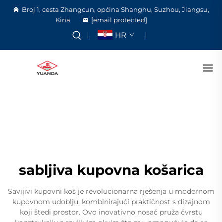
Broj 1, cesta Zhangcun, općina Shanghu, Suzhou, Jiangsu,
Kina
[email protected]
HR
sabljiva kupovna košarica
Savijivi kupovni koš je revolucionarna rješenja u modernom
kupovnom udoblju, kombinirajući praktičnost s dizajnom
koji štedi prostor. Ovo inovativno nosač pruža čvrstu