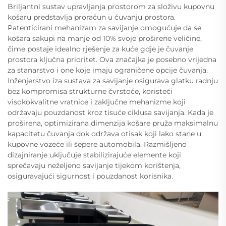
Briljantni sustav upravljanja prostorom za složivu kupovnu
košaru predstavlja proračun u čuvanju prostora.
Patenticirani mehanizam za savijanje omogućuje da se
košara sakupi na manje od 10% svoje proširene veličine,
čime postaje idealno rješenje za kuće gdje je čuvanje
prostora ključna prioritet. Ova značajka je posebno vrijedna
za stanarstvo i one koje imaju ograničene opcije čuvanja.
Inženjerstvo iza sustava za savijanje osigurava glatku radnju
bez kompromisa strukturne čvrstoće, koristeći
visokokvalitne vratnice i zaključne mehanizme koji
održavaju pouzdanost kroz tisuće ciklusa savijanja. Kada je
proširena, optimizirana dimenzija košare pruža maksimalnu
kapacitetu čuvanja dok održava otisak koji lako stane u
kupovne vozeće ili šepere automobila. Razmišljeno
dizajniranje uključuje stabilizirajuće elemente koji
sprečavaju neželjeno savijanje tijekom korištenja,
osiguravajući sigurnost i pouzdanost korisnika.