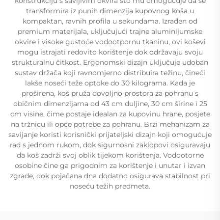
konstrukciju s savijivim okvira što mu omogućuje da se
transformira iz punih dimenzija kupovnog koša u
kompaktan, ravnih profila u sekundama. Izrađen od
premium materijala, uključujući trajne aluminijumske
okvire i visoke gustoće vodootpornu tkaninu, ovi koševi
mogu istrajati redovito korištenje dok održavaju svoju
strukturalnu čitkost. Ergonomski dizajn uključuje udoban
sustav držača koji ravnomjerno distribuira težinu, čineći
lakše noseći teže optoke do 30 kilograma. Kada je
proširena, koš pruža dovoljno prostora za pohranu s
običnim dimenzijama od 43 cm duljine, 30 cm širine i 25
cm visine, čime postaje idealan za kupovinu hrane, posjete
na tržnicu ili opće potrebe za pohranu. Brzi mehanizam za
savijanje koristi korisnički prijateljski dizajn koji omogućuje
rad s jednom rukom, dok sigurnosni zaklopovi osiguravaju
da koš zadrži svoj oblik tijekom korištenja. Vodootorne
osobine čine ga prigodnim za korištenje i unutar i izvan
zgrade, dok pojačana dna dodatno osigurava stabilnost pri
noseću težih predmeta.