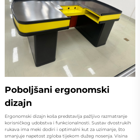
Poboljšani ergonomski
dizajn
Ergonomski dizajn koša predstavlja pažljivo razmatranje
korisničkog udobstva i funkcionalnosti. Sustav dvostrukih
rukava ima meki dodiri i optimalni kut za uzimanje, što
smanjuje napetost zgloba tijekom dužeg nosenja. Visina