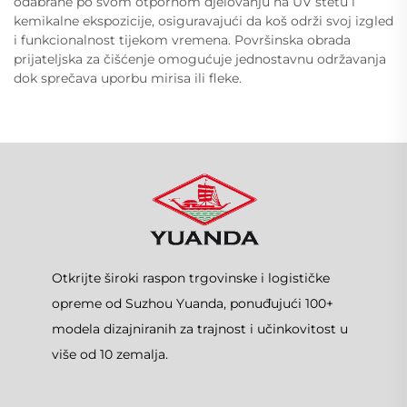
odabrane po svom otpornom djelovanju na UV štetu i
kemikalne ekspozicije, osiguravajući da koš održi svoj izgled
i funkcionalnost tijekom vremena. Površinska obrada
prijateljska za čišćenje omogućuje jednostavnu održavanja
dok sprečava uporbu mirisa ili fleke.
Otkrijte široki raspon trgovinske i logističke
opreme od Suzhou Yuanda, ponuđujući 100+
modela dizajniranih za trajnost i učinkovitost u
više od 10 zemalja.