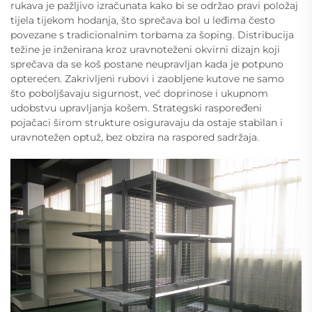
rukava je pažljivo izračunata kako bi se održao pravi položaj
tijela tijekom hodanja, što sprečava bol u leđima često
povezane s tradicionalnim torbama za šoping. Distribucija
težine je inženirana kroz uravnoteženi okvirni dizajn koji
sprečava da se koš postane neupravljan kada je potpuno
opterećen. Zakrivljeni rubovi i zaobljene kutove ne samo
što poboljšavaju sigurnost, već doprinose i ukupnom
udobstvu upravljanja košem. Strategski raspoređeni
pojačaci širom strukture osiguravaju da ostaje stabilan i
uravnotežen optuž, bez obzira na raspored sadržaja.