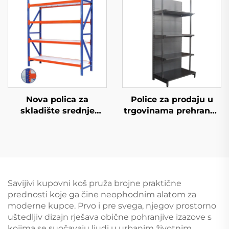
Nova polica za
Police za prodaju u
skladište srednje
trgovinama prehrane i
opterećenosti
konvenijentnim
trgovinama YD-S009
Savijivi kupovni koš pruža brojne praktične
prednosti koje ga čine neophodnim alatom za
moderne kupce. Prvo i pre svega, njegov prostorno
uštedljiv dizajn rješava obične pohranjive izazove s
kojima se suočavaju ljudi u urbanim životnim