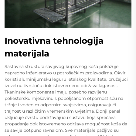
Inovativna tehnologija
materijala
Sastavna struktura savijivog kupovnog koša prikazuje
napredno inženjerstvo u potrošačkim proizvodima. Okvir
koristi aluminijumsku leguru letalskog kvaliteta, pružajući
izuzetnu čvrstoću dok istovremeno održava laganost.
Tkaninske komponente imaju posebno razvijenu
poliestersku mješavinu s poboljšanom otpornostišću na
tržnje i vodenim odpornim svojstvima, osiguravajući
trajnost u različitim vremenskim uvjetima. Donji panel
uključuje čvrstu podržavajuću sustavu koja sprečava
propadanje dok istovremeno održava mogućnost koša da
se savije potpuno ravnalom. Sve materijale pažljivo su