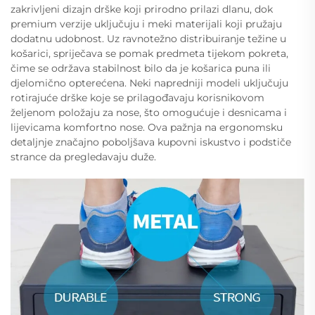
zakrivljeni dizajn drške koji prirodno prilazi dlanu, dok
premium verzije uključuju i meki materijali koji pružaju
dodatnu udobnost. Uz ravnotežno distribuiranje težine u
košarici, spriječava se pomak predmeta tijekom pokreta,
čime se održava stabilnost bilo da je košarica puna ili
djelomično opterećena. Neki napredniji modeli uključuju
rotirajuće drške koje se prilagođavaju korisnikovom
željenom položaju za nose, što omogućuje i desnicama i
lijevicama komfortno nose. Ova pažnja na ergonomsku
detaljnje značajno poboljšava kupovni iskustvo i podstiče
strance da pregledavaju duže.