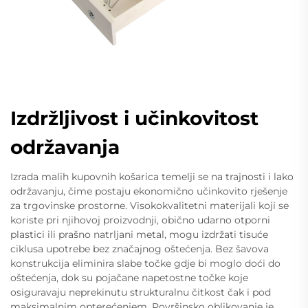
Izdržljivost i učinkovitost
održavanja
Izrada malih kupovnih košarica temelji se na trajnosti i lako
održavanju, čime postaju ekonomično učinkovito rješenje
za trgovinske prostorne. Visokokvalitetni materijali koji se
koriste pri njihovoj proizvodnji, obično udarno otporni
plastici ili prašno natrljani metal, mogu izdržati tisuće
ciklusa upotrebe bez značajnog oštećenja. Bez šavova
konstrukcija eliminira slabe točke gdje bi moglo doći do
oštećenja, dok su pojačane napetostne točke koje
osiguravaju neprekinutu strukturalnu čitkost čak i pod
maksimalnim opterećenjem. Površinsko oblikovanje je