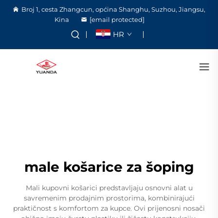
Broj 1, cesta Zhangcun, općina Shanghu, Suzhou, Jiangsu,
Kina
[email protected]
HR
male košarice za šoping
Mali kupovni košarici predstavljaju osnovni alat u
savremenim prodajnim prostorima, kombinirajući
praktičnost s komfortom za kupce. Ovi prijenosni nosači