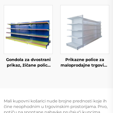
(YD-S027)
Gondola za dvostrani
Prikazne police za
prikaz, žičane police
maloprodajne trgovine
za skladištenje za
YD-S034
maloprodajnu
trgovinu YD-S002A
Mali kupovni košarici nude brojne prednosti koje ih
čine neophodnim u trgovinskim prostorijama. Prvo,
potiču na spontane nabavke pružajući kupcima