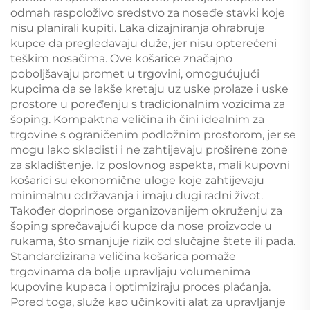
odmah raspoloživo sredstvo za noseđe stavki koje
nisu planirali kupiti. Laka dizajniranja ohrabruje
kupce da pregledavaju duže, jer nisu opterećeni
teškim nosačima. Ove košarice značajno
poboljšavaju promet u trgovini, omogućujući
kupcima da se lakše kretaju uz uske prolaze i uske
prostore u poređenju s tradicionalnim vozicima za
šoping. Kompaktna veličina ih čini idealnim za
trgovine s ograničenim podložnim prostorom, jer se
mogu lako skladisti i ne zahtijevaju proširene zone
za skladištenje. Iz poslovnog aspekta, mali kupovni
košarici su ekonomične uloge koje zahtijevaju
minimalnu održavanja i imaju dugi radni život.
Također doprinose organizovanijem okruženju za
šoping sprečavajući kupce da nose proizvode u
rukama, što smanjuje rizik od slučajne štete ili pada.
Standardizirana veličina košarica pomaže
trgovinama da bolje upravljaju volumenima
kupovine kupaca i optimiziraju proces plaćanja.
Pored toga, služe kao učinkoviti alat za upravljanje