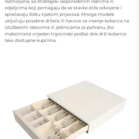
razmišljena, sa strategski raspoređenim rebrima ili
odjeljcima koji pomagaju da se stavke drže odvojene i
sprečavaju štetu tijekom prijevoza. Mnoge modele
uključuju posebne držače ili hacove za visenje košarica na
izložbenim rakovima ili jedinicama za pohranu, što
maksimizira vrijedan trgovinski podlaz dok drži košarice
lako dostupne kupcima.