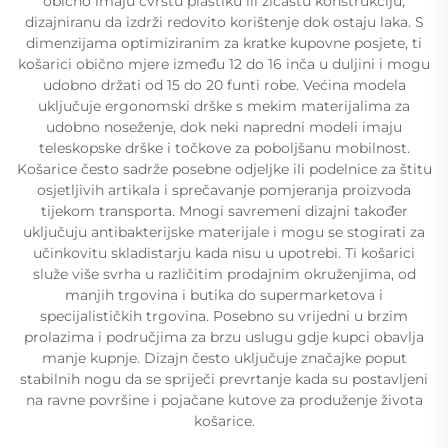
obično imaju čvrstu plastiku ili žičastu konstrukciju,
dizajniranu da izdrži redovito korištenje dok ostaju laka. S
dimenzijama optimiziranim za kratke kupovne posjete, ti
košarici obično mjere između 12 do 16 inča u duljini i mogu
udobno držati od 15 do 20 funti robe. Većina modela
uključuje ergonomski drške s mekim materijalima za
udobno noseženje, dok neki napredni modeli imaju
teleskopske drške i točkove za poboljšanu mobilnost.
Košarice često sadrže posebne odjeljke ili podelnice za štitu
osjetljivih artikala i sprečavanje pomjeranja proizvoda
tijekom transporta. Mnogi savremeni dizajni također
uključuju antibakterijske materijale i mogu se stogirati za
učinkovitu skladistarju kada nisu u upotrebi. Ti košarici
služe više svrha u različitim prodajnim okruženjima, od
manjih trgovina i butika do supermarketova i
specijalističkih trgovina. Posebno su vrijedni u brzim
prolazima i područjima za brzu uslugu gdje kupci obavlja
manje kupnje. Dizajn često uključuje značajke poput
stabilnih nogu da se spriječi prevrtanje kada su postavljeni
na ravne površine i pojačane kutove za produženje života
košarice.